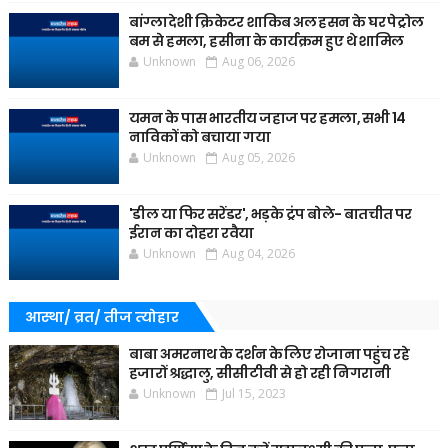
बांग्लादेशी क्रिकेटर शाकिब अल हसन के घर पेट्रोल
बम से हमला, हसीना के कार्यक्रम हुए थे शामिल
Unknown
Aug 06, 2026
यमन के पास भारतीय जहाज पर हमला, सभी 14
नाविकों को बचाया गया
Unknown
Aug 05, 2026
'डील या फिर सरेंडर', भड़के ट्रंप बोले- बातचीत पर
ईरान का दोहरा रवैया
Unknown
Aug 04, 2026
आस्था/ व्रत/ तीज त्‍योहार
बाबा अमरनाथ के दर्शन के लिए रोजाना पहुंच रहे
हजारों श्रद्धालु, सीसीटीवी से हो रही निगरानी
Unknown
Jul 15, 2023