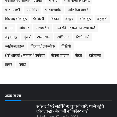
पंचायत एवं ग्रामीण विकास
पंजाब
पति पत्नी में झगड़े
पति-पत्नी
परासिया
पातालकोट
पॉजिटिव खबरें
फिल्म/बॉलीवुड
फैमिली
बिहार
बेतूल
बॉलीवुड
बड़कुही
भारत
भोपाल
मध्यप्रदेश
मन की उलझन अब क्या करूँ
महाराष्ट्र
मुंबई
राजस्थान
राशिफल
रिश्ते नाते
लाईफस्टाइल
विज्ञान/ तकनीक
विडियो
शेरो शायरी / ग़ज़ल / कविता
सेक्स लाइफ
सेहत
हरियाणा
ख़बरें
फ़ोटो
अन्य राज्य
सांसद ने पूरे नहीं किए चुनावी वादे, थाने पहुंचे
लोग, कहा- नेताजी को अरेस्ट करो
Unknown
Jun 14, 2021