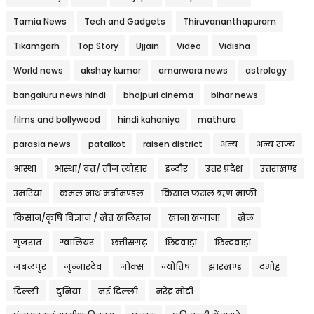
Tamia News
Tech and Gadgets
Thiruvananthapuram
Tikamgarh
Top Story
Ujjain
Video
Vidisha
World news
akshay kumar
amarwara news
astrology
bangaluru news hindi
bhojpuri cinema
bihar news
films and bollywood
hindi kahaniya
mathura
parasia news
patalkot
raisen district
अन्य
अन्य राज्य
आस्था
आस्था/ व्रत/ तीज त्‍योहार
इन्दौर
उत्तर प्रदेश
उत्तराखण्ड
उमरिया
कमल नाथ मंत्रीमण्डल
किसान फसल ऋण माफी
किसान/कृषि विज्ञान / खेत खलिहान
खाना खज़ाना
खेल
गुजरात
ग्वालियर
छत्तीसगढ़
छिंदवाड़ा
छिन्दवाड़ा
जबलपुर
जुन्नारदेव
जोक्स
ज्योतिष
झारखण्ड
दमोह
दिल्ली
दुनिया
नई दिल्ली
नरेंद्र मोदी