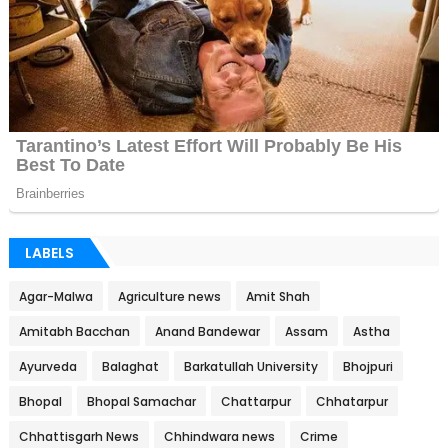
LABELS
Agar-Malwa
Agriculture news
Amit Shah
Amitabh Bacchan
Anand Bandewar
Assam
Astha
Ayurveda
Balaghat
Barkatullah University
Bhojpuri
Bhopal
Bhopal Samachar
Chattarpur
Chhatarpur
Chhattisgarh News
Chhindwara news
Crime