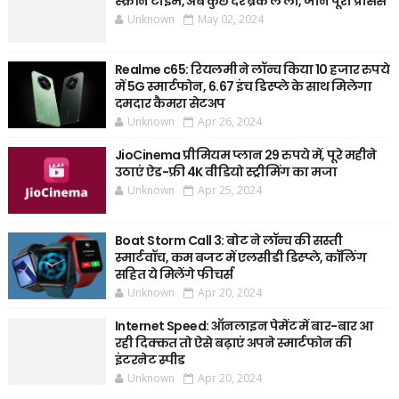
स्क्रीन टाइम, अब कुछ देर ब्रेक ले लो, जानें पूरी प्रोसेस
Unknown
May 02, 2024
Realme c65: रियलमी ने लॉन्च किया 10 हजार रुपये
में 5G स्मार्टफोन, 6.67 इंच डिस्प्ले के साथ मिलेगा
दमदार कैमरा सेटअप
Unknown
Apr 26, 2024
JioCinema प्रीमियम प्लान 29 रुपये में, पूरे महीने
उठाएं ऐड-फ्री 4K वीडियो स्ट्रीमिंग का मजा
Unknown
Apr 25, 2024
Boat Storm Call 3: बोट ने लॉन्च की सस्ती
स्मार्टवॉच, कम बजट में एलसीडी डिस्प्ले, कॉलिंग
सहित ये मिलेंगे फीचर्स
Unknown
Apr 20, 2024
Internet Speed: ऑनलाइन पेमेंट में बार-बार आ
रही दिक्कत तो ऐसे बढ़ाएं अपने स्मार्टफोन की
इंटरनेट स्पीड
Unknown
Apr 20, 2024