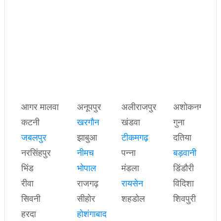
आगर मालवा
अनूपपुर
अलीराजपुर
अशोकनगर
कटनी
खरगौन
खंडवा
गुना
जबलपुर
झाबुआ
टीकमगढ़
दतिया
नरसिंहपुर
नीमच
पन्ना
बड़वानी
भिंड
भोपाल
मंडला
डिंडौरी
रीवा
राजगढ़
रायसेन
विदिशा
सिवनी
सीहोर
शहडोल
शिवपुरी
हरदा
होशंगाबाद