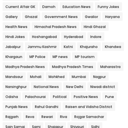
Current Affair GK
Damoh
Education News
Funny Jokes
Gallery
Ghazal
Government News
Gwalior
Haryana
Health News
Himachal Pradesh News
Hindi Ghazal
Hindi Jokes
Hoshangabad
Hyderabad
Indore
Jabalpur
Jammu Kashmir
Katni
Khajuraho
Khandwa
Khargaun
MP Police
MP news
MP tourism
Madhya Pradesh News
Madhya Pradesh Times
Maharastra
Mandsaur
Mohali
Mohkhed
Mumbai
Nagpur
Narsinghpur
National News
New Delhi
Niwadi district
Odisha
Palachourai
Political
Positive News
Pune
Punjab News
Rahul Gandhi
Raisen and Vidisha District
Rajgarh
Reva
Rewari
Riva
Rojgar Samachar
Sain Samaj
Sarni
Shajapur
Shivpuri
Sidhi