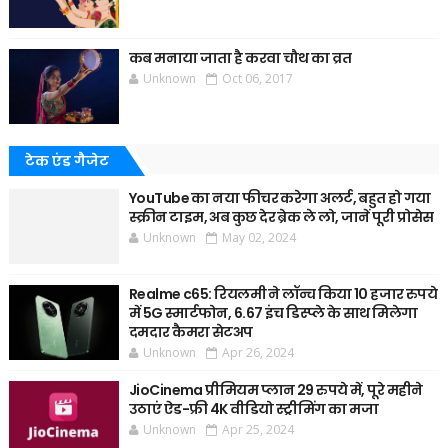
कब मनाया जाता है करवा चौथ का व्रत
Unknown
Oct 06, 2017
टेक एंड गैजेट
YouTube का नया फीचर करेगा अलर्ट, बहुत हो गया
स्क्रीन टाइम, अब कुछ देर ब्रेक ले लो, जानें पूरी प्रोसेस
Unknown
May 02, 2024
Realme c65: रियलमी ने लॉन्च किया 10 हजार रुपये
में 5G स्मार्टफोन, 6.67 इंच डिस्प्ले के साथ मिलेगा
दमदार कैमरा सेटअप
Unknown
Apr 26, 2024
JioCinema प्रीमियम प्लान 29 रुपये में, पूरे महीने
उठाएं ऐड-फ्री 4K वीडियो स्ट्रीमिंग का मजा
Unknown
Apr 25, 2024