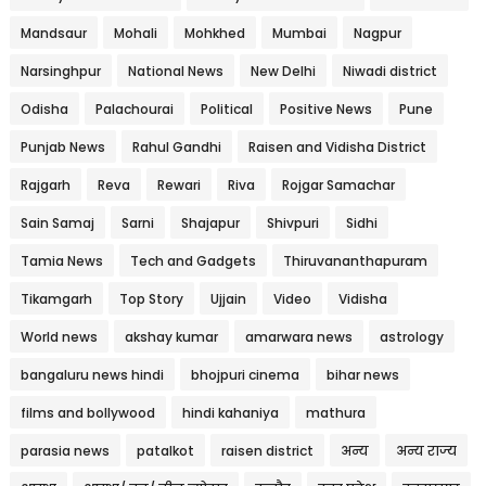
Mandsaur
Mohali
Mohkhed
Mumbai
Nagpur
Narsinghpur
National News
New Delhi
Niwadi district
Odisha
Palachourai
Political
Positive News
Pune
Punjab News
Rahul Gandhi
Raisen and Vidisha District
Rajgarh
Reva
Rewari
Riva
Rojgar Samachar
Sain Samaj
Sarni
Shajapur
Shivpuri
Sidhi
Tamia News
Tech and Gadgets
Thiruvananthapuram
Tikamgarh
Top Story
Ujjain
Video
Vidisha
World news
akshay kumar
amarwara news
astrology
bangaluru news hindi
bhojpuri cinema
bihar news
films and bollywood
hindi kahaniya
mathura
parasia news
patalkot
raisen district
अन्य
अन्य राज्य