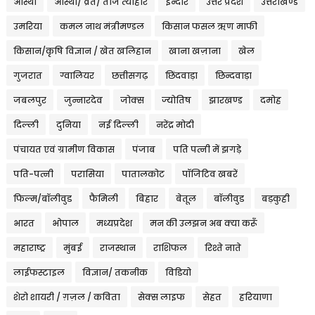
आस्था
आस्था/ व्रत/ तीज त्‍योहार
इन्दौर
उत्तर प्रदेश
उत्तराखण्ड
उमरिया
कमल नाथ मंत्रीमण्डल
किसान फसल ऋण माफी
किसान/कृषि विज्ञान / खेत खलिहान
खाना खज़ाना
खेल
गुजरात
ग्वालियर
छत्तीसगढ़
छिंदवाड़ा
छिन्दवाड़ा
जबलपुर
जुन्नारदेव
जोक्स
ज्योतिष
झारखण्ड
दमोह
दिल्ली
दुनिया
नई दिल्ली
नरेंद्र मोदी
पंचायत एवं ग्रामीण विकास
पंजाब
पति पत्नी में झगड़े
पति-पत्नी
परासिया
पातालकोट
पॉजिटिव खबरें
फिल्म/बॉलीवुड
फैमिली
बिहार
बेतूल
बॉलीवुड
बड़कुही
भारत
भोपाल
मध्यप्रदेश
मन की उलझन अब क्या करूँ
महाराष्ट्र
मुंबई
राजस्थान
राशिफल
रिश्ते नाते
लाईफस्टाइल
विज्ञान/ तकनीक
विडियो
शेरो शायरी / ग़ज़ल / कविता
सेक्स लाइफ
सेहत
हरियाणा