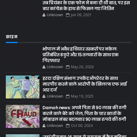
तब प्रियंका के एक फोन ने बना दी थी बात, पर इस
बार कांग्रेस के हाथ से फिसल गए जितिन
Unknown
Jun 09, 2021
क्राइम
भोपाल में अवैध हथियार तस्करों पर नकेल:
प्रतिबंधित 8 छुरे और 15 तलवारों के साथ एक
गिरफ़्तार
Unknown
May 26, 2026
हरदा दक्षिण संभाग उपकेंद्र ऑपरेटर के साथ
मारपीट करने वाले आरोपी के खिलाफ एफ आई
आर दर्ज
Unknown
May 19, 2025
Damoh news: अपने पिता से 90 लाख की ठगी
करने वाले बेटे को जेल, पिता के चार खातों के
मोबाइल नंबर बदलवार 90 लाख रुपये की ठगी
Unknown
Oct 09, 2024