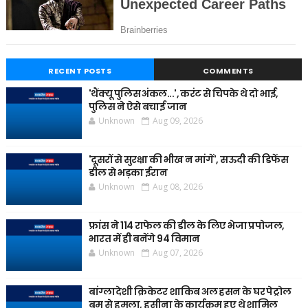
RECENT POSTS
COMMENTS
'थैंक्यू पुलिस अंकल...', करंट से चिपके थे दो भाई,
पुलिस ने ऐसे बचाई जान
Unknown
Aug 09, 2026
'दूसरों से सुरक्षा की भीख न मांगें', सऊदी की डिफेंस
डील से भड़का ईरान
Unknown
Aug 08, 2026
फ्रांस ने 114 राफेल की डील के लिए भेजा प्रपोजल,
भारत में ही बनेंगे 94 विमान
Unknown
Aug 07, 2026
बांग्लादेशी क्रिकेटर शाकिब अल हसन के घर पेट्रोल
बम से हमला, हसीना के कार्यक्रम हुए थे शामिल