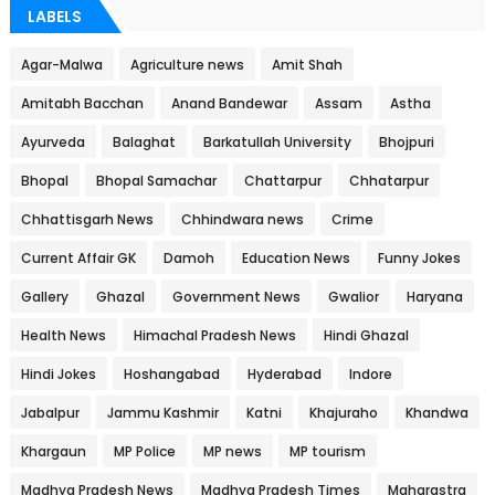
LABELS
Agar-Malwa
Agriculture news
Amit Shah
Amitabh Bacchan
Anand Bandewar
Assam
Astha
Ayurveda
Balaghat
Barkatullah University
Bhojpuri
Bhopal
Bhopal Samachar
Chattarpur
Chhatarpur
Chhattisgarh News
Chhindwara news
Crime
Current Affair GK
Damoh
Education News
Funny Jokes
Gallery
Ghazal
Government News
Gwalior
Haryana
Health News
Himachal Pradesh News
Hindi Ghazal
Hindi Jokes
Hoshangabad
Hyderabad
Indore
Jabalpur
Jammu Kashmir
Katni
Khajuraho
Khandwa
Khargaun
MP Police
MP news
MP tourism
Madhya Pradesh News
Madhya Pradesh Times
Maharastra