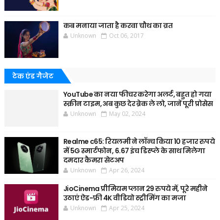
कब मनाया जाता है करवा चौथ का व्रत
Unknown
Oct 06, 2017
टेक एंड गैजेट
YouTube का नया फीचर करेगा अलर्ट, बहुत हो गया
स्क्रीन टाइम, अब कुछ देर ब्रेक ले लो, जानें पूरी प्रोसेस
Unknown
May 02, 2024
Realme c65: रियलमी ने लॉन्च किया 10 हजार रुपये
में 5G स्मार्टफोन, 6.67 इंच डिस्प्ले के साथ मिलेगा
दमदार कैमरा सेटअप
Unknown
Apr 26, 2024
JioCinema प्रीमियम प्लान 29 रुपये में, पूरे महीने
उठाएं ऐड-फ्री 4K वीडियो स्ट्रीमिंग का मजा
Unknown
Apr 25, 2024