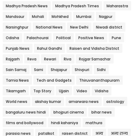
Madhya Pradesh News
Madhya Pradesh Times
Maharastra
Mandsaur
Mohali
Mohkhed
Mumbai
Nagpur
Narsinghpur
National News
New Delhi
Niwadi district
Odisha
Palachourai
Political
Positive News
Pune
Punjab News
Rahul Gandhi
Raisen and Vidisha District
Rajgarh
Reva
Rewari
Riva
Rojgar Samachar
Sain Samaj
Sarni
Shajapur
Shivpuri
Sidhi
Tamia News
Tech and Gadgets
Thiruvananthapuram
Tikamgarh
Top Story
Ujjain
Video
Vidisha
World news
akshay kumar
amarwara news
astrology
bangaluru news hindi
bhojpuri cinema
bihar news
films and bollywood
hindi kahaniya
mathura
parasia news
patalkot
raisen district
अन्य
अन्य राज्य