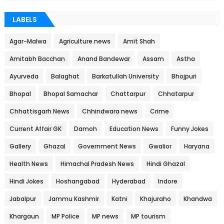
LABELS
Agar-Malwa
Agriculture news
Amit Shah
Amitabh Bacchan
Anand Bandewar
Assam
Astha
Ayurveda
Balaghat
Barkatullah University
Bhojpuri
Bhopal
Bhopal Samachar
Chattarpur
Chhatarpur
Chhattisgarh News
Chhindwara news
Crime
Current Affair GK
Damoh
Education News
Funny Jokes
Gallery
Ghazal
Government News
Gwalior
Haryana
Health News
Himachal Pradesh News
Hindi Ghazal
Hindi Jokes
Hoshangabad
Hyderabad
Indore
Jabalpur
Jammu Kashmir
Katni
Khajuraho
Khandwa
Khargaun
MP Police
MP news
MP tourism