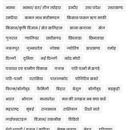
आस्था
आस्था/ व्रत/ तीज त्‍योहार
इन्दौर
उत्तर प्रदेश
उत्तराखण्ड
उमरिया
कमल नाथ मंत्रीमण्डल
किसान फसल ऋण माफी
किसान/कृषि विज्ञान / खेत खलिहान
खाना खज़ाना
खेल
गुजरात
ग्वालियर
छत्तीसगढ़
छिंदवाड़ा
छिन्दवाड़ा
जबलपुर
जुन्नारदेव
जोक्स
ज्योतिष
झारखण्ड
दमोह
दिल्ली
दुनिया
नई दिल्ली
नरेंद्र मोदी
पंचायत एवं ग्रामीण विकास
पंजाब
पति पत्नी में झगड़े
पति-पत्नी
परासिया
पातालकोट
पॉजिटिव खबरें
फिल्म/बॉलीवुड
फैमिली
बिहार
बेतूल
बॉलीवुड
बड़कुही
भारत
भोपाल
मध्यप्रदेश
मन की उलझन अब क्या करूँ
महाराष्ट्र
मुंबई
राजस्थान
राशिफल
रिश्ते नाते
लाईफस्टाइल
विज्ञान/ तकनीक
विडियो
शेरो शायरी / ग़ज़ल / कविता
सेक्स लाइफ
सेहत
हरियाणा