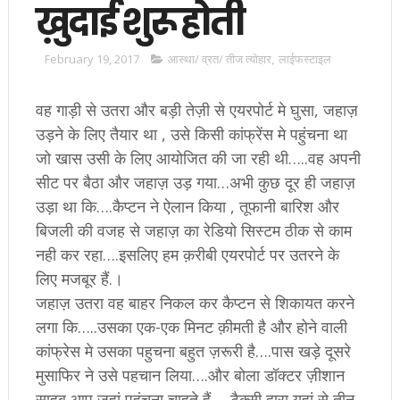
ख़ुदाई शुरू होती
February 19, 2017
आस्था/ व्रत/ तीज त्‍योहार
,
लाईफस्टाइल
वह गाड़ी से उतरा और बड़ी तेज़ी से एयरपोर्ट मे घुसा, जहाज़
उड़ने के लिए तैयार था , उसे किसी कांफ्रेंस मे पहुंचना था
जो खास उसी के लिए आयोजित की जा रही थी…..वह अपनी
सीट पर बैठा और जहाज़ उड़ गया…अभी कुछ दूर ही जहाज़
उड़ा था कि….कैप्टन ने ऐलान किया , तूफानी बारिश और
बिजली की वजह से जहाज़ का रेडियो सिस्टम ठीक से काम
नही कर रहा….इसलिए हम क़रीबी एयरपोर्ट पर उतरने के
लिए मजबूर हैं.।
जहाज़ उतरा वह बाहर निकल कर कैप्टन से शिकायत करने
लगा कि…..उसका एक-एक मिनट क़ीमती है और होने वाली
कांफ्रेस मे उसका पहुचना बहुत ज़रूरी है….पास खड़े दूसरे
मुसाफिर ने उसे पहचान लिया….और बोला डॉक्टर ज़ीशान
साहब आप जहां पहुंचना चाहते हैं…..टैक्सी द्वारा यहां से तीन