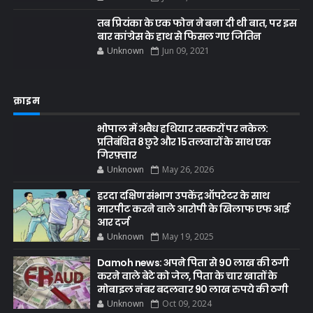
तब प्रियंका के एक फोन ने बना दी थी बात, पर इस
बार कांग्रेस के हाथ से फिसल गए जितिन
Unknown
Jun 09, 2021
क्राइम
भोपाल में अवैध हथियार तस्करों पर नकेल:
प्रतिबंधित 8 छुरे और 15 तलवारों के साथ एक
गिरफ़्तार
Unknown
May 26, 2026
हरदा दक्षिण संभाग उपकेंद्र ऑपरेटर के साथ
मारपीट करने वाले आरोपी के खिलाफ एफ आई
आर दर्ज
Unknown
May 19, 2025
Damoh news: अपने पिता से 90 लाख की ठगी
करने वाले बेटे को जेल, पिता के चार खातों के
मोबाइल नंबर बदलवार 90 लाख रुपये की ठगी
Unknown
Oct 09, 2024