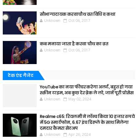
सौभाग्यदायक करवाचौथ व्रत विधि व कथा
Unknown
Oct 06, 2017
कब मनाया जाता है करवा चौथ का व्रत
Unknown
Oct 06, 2017
टेक एंड गैजेट
YouTube का नया फीचर करेगा अलर्ट, बहुत हो गया
स्क्रीन टाइम, अब कुछ देर ब्रेक ले लो, जानें पूरी प्रोसेस
Unknown
May 02, 2024
Realme c65: रियलमी ने लॉन्च किया 10 हजार रुपये
में 5G स्मार्टफोन, 6.67 इंच डिस्प्ले के साथ मिलेगा
दमदार कैमरा सेटअप
Unknown
Apr 26, 2024