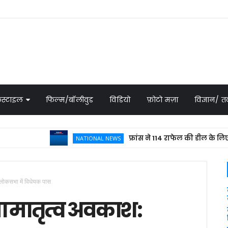
स्टाइल
फिल्म/बॉलीवुड
विडियो
फ़ोटो मज़ा
विज्ञान/
फ्रांस ने 114 राफेल की डील के लिए भेजा प्र
NATIONAL NEWS
 लोकसभा में विधेयक पास
ा मातृत्व अवकाश: