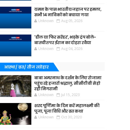
यमन के पास भारतीय जहाज पर हमला,
सभी 14 नाविकों को बचाया गया
Unknown
Aug 05, 2026
'डील या फिर सरेंडर', भड़के ट्रंप बोले-
बातचीत पर ईरान का दोहरा रवैया
Unknown
Aug 04, 2026
आस्था/ व्रत/ तीज त्‍योहार
बाबा अमरनाथ के दर्शन के लिए रोजाना
पहुंच रहे हजारों श्रद्धालु, सीसीटीवी से हो
रही निगरानी
Unknown
Jul 15, 2023
शरद पूर्णिमा के दिन करें महालक्ष्मी की
पूजा, पूजा विधि और व्रत कथा
Unknown
Oct 30, 2020