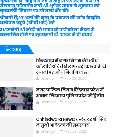
मुख्यमंत्री डॉ. मोहन यादव से केंद्रीय पर्यावरण, वन एवं
जलवायु परिवर्तन मंत्री श्री भूपेन्द्र यादव ने शुक्रवार को
मुख्यमंत्री निवास पर सौजन्य भेंट की।
श्रीमती ट्विशा शर्मा की मृत्यु के प्रकरण की जांच केन्द्रीय
अन्वेषण ब्यूरो (सीबीआई) को
प्रधानमंत्री श्री मोदी को एफएओ एग्रीकोला मैडल से
सम्मानित होने पर मुख्यमंत्री डॉ. यादव ने दी बधाई
छिन्दवाड़ा
छिन्दवाड़ा में नगर निगम की अवैध
कॉलोनियों के खिलाफ बड़ी कार्रवाई: दो
स्थानों पर अवैध निर्माण ध्वस्त
Unknown
Feb 25, 2026
नगर पालिक निगम छिंदवाड़ा प्रदेश में
अव्वल, छिंदवाड़ा पुलिस प्रदेश में द्वितीय
Unknown
May 21, 2025
Chhindwara News: कलेक्टर श्री सिंह
ने सुनी आवेदकों की समस्यायें
Unknown
May 21, 2025