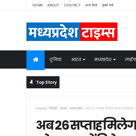
HOME
ABOUT
CONTACT
अन्य जिले
ख़बरें भेजें
दुनिया
भारत
मध्यप्रदेश
लाईफ
Top Story
Home
/
दिल्ली
/
भारत
/
मध्यप्रदेश
/
अब 26 सप्ताह मिलेगा मातृत्व अवकाश:
अब 26 सप्ताह मिलेग