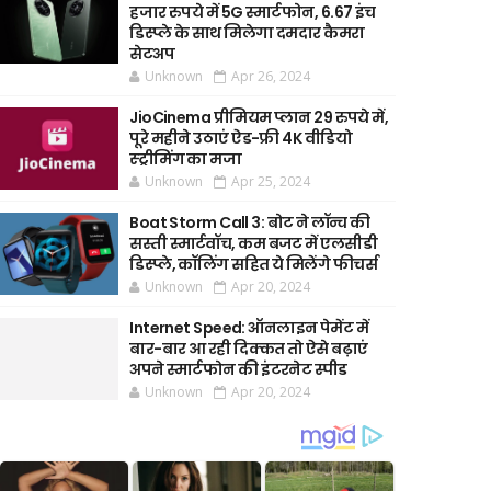
हजार रुपये में 5G स्मार्टफोन, 6.67 इंच
डिस्प्ले के साथ मिलेगा दमदार कैमरा
सेटअप
Unknown
Apr 26, 2024
JioCinema प्रीमियम प्लान 29 रुपये में,
पूरे महीने उठाएं ऐड-फ्री 4K वीडियो
स्ट्रीमिंग का मजा
Unknown
Apr 25, 2024
Boat Storm Call 3: बोट ने लॉन्च की
सस्ती स्मार्टवॉच, कम बजट में एलसीडी
डिस्प्ले, कॉलिंग सहित ये मिलेंगे फीचर्स
Unknown
Apr 20, 2024
Internet Speed: ऑनलाइन पेमेंट में
बार-बार आ रही दिक्कत तो ऐसे बढ़ाएं
अपने स्मार्टफोन की इंटरनेट स्पीड
Unknown
Apr 20, 2024