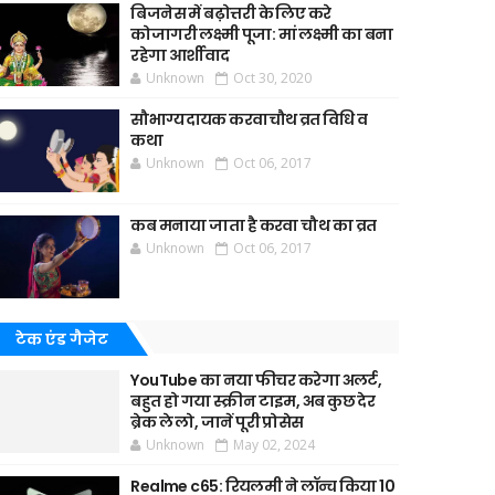
बिजनेस में बढ़ोत्तरी के लिए करे
कोजागरी लक्ष्मी पूजा: मां लक्ष्मी का बना
रहेगा आर्शीवाद
Unknown
Oct 30, 2020
सौभाग्यदायक करवाचौथ व्रत विधि व
कथा
Unknown
Oct 06, 2017
कब मनाया जाता है करवा चौथ का व्रत
Unknown
Oct 06, 2017
टेक एंड गैजेट
YouTube का नया फीचर करेगा अलर्ट,
बहुत हो गया स्क्रीन टाइम, अब कुछ देर
ब्रेक ले लो, जानें पूरी प्रोसेस
Unknown
May 02, 2024
Realme c65: रियलमी ने लॉन्च किया 10