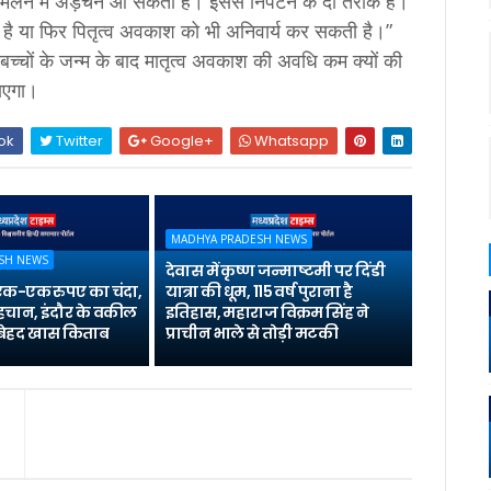
ी मिलने में अड़चन आ सकती है। इससे निपटने के दो तरीके हैं।
है या फिर पितृत्व अवकाश को भी अनिवार्य कर सकती है।”
बच्चों के जन्म के बाद मातृत्व अवकाश की अवधि कम क्यों की
जाएगा।
ok
Twitter
Google+
Whatsapp
MADHYA PRADESH NEWS
SH NEWS
देवास में कृष्ण जन्माष्टमी पर दिंडी
 एक-एक रुपए का चंदा,
यात्रा की धूम, 115 वर्ष पुराना है
पहचान, इंदौर के वकील
इतिहास, महाराज विक्रम सिंह ने
ै बेहद खास किताब
प्राचीन भाले से तोड़ी मटकी