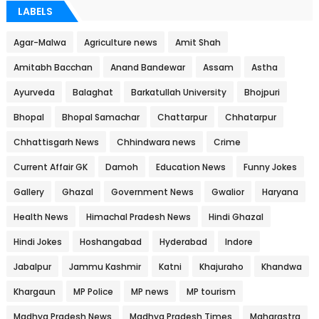
LABELS
Agar-Malwa
Agriculture news
Amit Shah
Amitabh Bacchan
Anand Bandewar
Assam
Astha
Ayurveda
Balaghat
Barkatullah University
Bhojpuri
Bhopal
Bhopal Samachar
Chattarpur
Chhatarpur
Chhattisgarh News
Chhindwara news
Crime
Current Affair GK
Damoh
Education News
Funny Jokes
Gallery
Ghazal
Government News
Gwalior
Haryana
Health News
Himachal Pradesh News
Hindi Ghazal
Hindi Jokes
Hoshangabad
Hyderabad
Indore
Jabalpur
Jammu Kashmir
Katni
Khajuraho
Khandwa
Khargaun
MP Police
MP news
MP tourism
Madhya Pradesh News
Madhya Pradesh Times
Maharastra