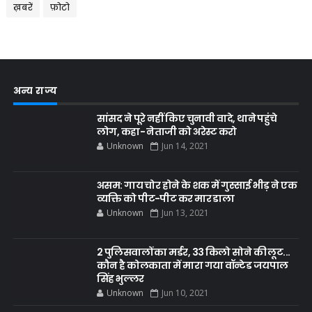
ख़बरें
फ़ोटो
अन्य राज्य
सांसद ने पूरे नहीं किए चुनावी वादे, थाने पहुंचे
लोग, कहा- नेताजी को अरेस्ट करो
Unknown
Jun 14, 2021
असम: गाय चोर होने के शक में गुस्साई भीड़ ने एक
व्यक्ति को पीट-पीट कर मार डाला
Unknown
Jun 13, 2021
2 पुलिसवालों का मर्डर, 33 किलो सोने की लूट...
कौन है कोलकाता में मारा गया वॉन्टेड जयपाल
सिंह भुल्लर
Unknown
Jun 10, 2021