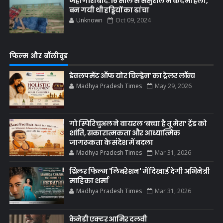
जहांगीराबाद: 16 साल से ससुराल में कैद महिला,
बन गयी थी हड्डियों का ढांचा
Unknown
Oct 09, 2024
फिल्म और बॉलीवुड
डेवलपमेंट ऑफ योर चिल्ड्रेन’ का ट्रेलर लॉन्च
Madhya Pradesh Times
May 29, 2026
गो स्पिरिचुअल ने वायरल ‘बच्चा है तू मेरा’ ट्रेंड को
शांति, सकारात्मकता और आध्यात्मिक
जागरूकता के संदेश में बदला
Madhya Pradesh Times
Mar 31, 2026
थ्रिलर फिल्म 'लिबरेशन' में दिखाई देगी अभिनेत्री
माहिका शर्मा
Madhya Pradesh Times
Mar 31, 2026
केनेडी एक्टर आमिर दलवी