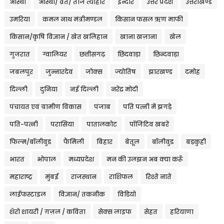
आस्था
आस्था/ व्रत/ तीज त्‍योहार
इन्दौर
उत्तर प्रदेश
उत्तराखण्ड
उमरिया
कमल नाथ मंत्रीमण्डल
किसान फसल ऋण माफी
किसान/कृषि विज्ञान / खेत खलिहान
खाना खज़ाना
खेल
गुजरात
ग्वालियर
छत्तीसगढ़
छिंदवाड़ा
छिन्दवाड़ा
जबलपुर
जुन्नारदेव
जोक्स
ज्योतिष
झारखण्ड
दमोह
दिल्ली
दुनिया
नई दिल्ली
नरेंद्र मोदी
पंचायत एवं ग्रामीण विकास
पंजाब
पति पत्नी में झगड़े
पति-पत्नी
परासिया
पातालकोट
पॉजिटिव खबरें
फिल्म/बॉलीवुड
फैमिली
बिहार
बेतूल
बॉलीवुड
बड़कुही
भारत
भोपाल
मध्यप्रदेश
मन की उलझन अब क्या करूँ
महाराष्ट्र
मुंबई
राजस्थान
राशिफल
रिश्ते नाते
लाईफस्टाइल
विज्ञान/ तकनीक
विडियो
शेरो शायरी / ग़ज़ल / कविता
सेक्स लाइफ
सेहत
हरियाणा