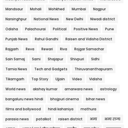
Mandsaur
Mohali
Mohkhed
Mumbai
Nagpur
Narsinghpur
National News
New Delhi
Niwadi district
Odisha
Palachourai
Political
Positive News
Pune
Punjab News
Rahul Gandhi
Raisen and Vidisha District
Rajgarh
Reva
Rewari
Riva
Rojgar Samachar
Sain Samaj
Sarni
Shajapur
Shivpuri
Sidhi
Tamia News
Tech and Gadgets
Thiruvananthapuram
Tikamgarh
Top Story
Ujjain
Video
Vidisha
World news
akshay kumar
amarwara news
astrology
bangaluru news hindi
bhojpuri cinema
bihar news
films and bollywood
hindi kahaniya
mathura
parasia news
patalkot
raisen district
अन्य
अन्य राज्य