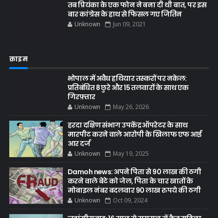
तब प्रियंका के एक फोन ने बना दी थी बात, पर इस
बार कांग्रेस के हाथ से फिसल गए जितिन
Unknown
Jun 09, 2021
क्राइम
भोपाल में अवैध हथियार तस्करों पर नकेल:
प्रतिबंधित 8 छुरे और 15 तलवारों के साथ एक
गिरफ़्तार
Unknown
May 26, 2026
हरदा दक्षिण संभाग उपकेंद्र ऑपरेटर के साथ
मारपीट करने वाले आरोपी के खिलाफ एफ आई
आर दर्ज
Unknown
May 19, 2025
Damoh news: अपने पिता से 90 लाख की ठगी
करने वाले बेटे को जेल, पिता के चार खातों के
मोबाइल नंबर बदलवार 90 लाख रुपये की ठगी
Unknown
Oct 09, 2024