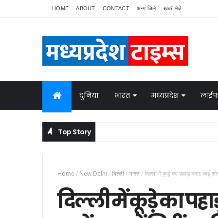
HOME
ABOUT
CONTACT
अन्य जिले
ख़बरें भेजें
दुनिया
भारत
मध्यप्रदेश
लाईफ
Top Story
Home
/
New Delhi
/
दिल्ली
/
भारत
/
दिल्ली में कूड़े का पहाड़ धंसा: कई लो
दिल्ली में कूड़े का पह