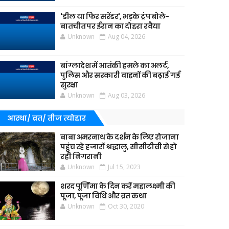
'डील या फिर सरेंडर', भड़के ट्रंप बोले-
बातचीत पर ईरान का दोहरा रवैया
Unknown
Aug 04, 2026
बांग्लादेश में आतंकी हमले का अलर्ट,
पुलिस और सरकारी वाहनों की बढ़ाई गई
सुरक्षा
Unknown
Aug 03, 2026
आस्था/ व्रत/ तीज त्‍योहार
बाबा अमरनाथ के दर्शन के लिए रोजाना
पहुंच रहे हजारों श्रद्धालु, सीसीटीवी से हो
रही निगरानी
Unknown
Jul 15, 2023
शरद पूर्णिमा के दिन करें महालक्ष्मी की
पूजा, पूजा विधि और व्रत कथा
Unknown
Oct 30, 2020