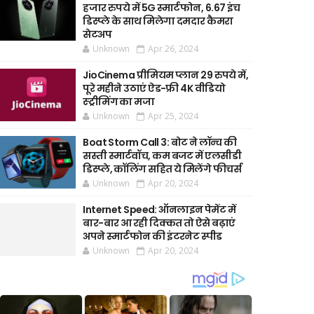
हजार रुपये में 5G स्मार्टफोन, 6.67 इंच
डिस्प्ले के साथ मिलेगा दमदार कैमरा
सेटअप
Unknown
Apr 26, 2024
JioCinema प्रीमियम प्लान 29 रुपये में,
पूरे महीने उठाएं ऐड-फ्री 4K वीडियो
स्ट्रीमिंग का मजा
Unknown
Apr 25, 2024
Boat Storm Call 3: बोट ने लॉन्च की
सस्ती स्मार्टवॉच, कम बजट में एलसीडी
डिस्प्ले, कॉलिंग सहित ये मिलेंगे फीचर्स
Unknown
Apr 20, 2024
Internet Speed: ऑनलाइन पेमेंट में
बार-बार आ रही दिक्कत तो ऐसे बढ़ाएं
अपने स्मार्टफोन की इंटरनेट स्पीड
Unknown
Apr 20, 2024