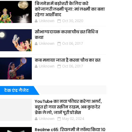
बिजनेस में बढ़ोत्तरी के लिए करे
कोजागरी लक्ष्मी पूजा: मां लक्ष्मी का बना
रहेगा आर्शीवाद
Unknown
Oct 30, 2020
सौभाग्यदायक करवाचौथ व्रत विधि व
कथा
Unknown
Oct 06, 2017
कब मनाया जाता है करवा चौथ का व्रत
Unknown
Oct 06, 2017
टेक एंड गैजेट
YouTube का नया फीचर करेगा अलर्ट,
बहुत हो गया स्क्रीन टाइम, अब कुछ देर
ब्रेक ले लो, जानें पूरी प्रोसेस
Unknown
May 02, 2024
Realme c65: रियलमी ने लॉन्च किया 10