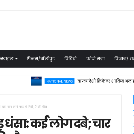
स्टाइल
फिल्म/बॉलीवुड
विडियो
फ़ोटो मज़ा
विज्ञान/
बांग्लादेशी क्रिकेटर शाकिब अल हसन के घ
NATIONAL NEWS
ग दबे; चार कारें नहर में गिरीं, 2 की मौत
ाड़ धंसा: कई लोग दबे; चार