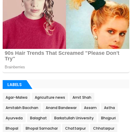
LABELS
Agar-Malwa
Agriculture news
Amit Shah
Amitabh Bacchan
Anand Bandewar
Assam
Astha
Ayurveda
Balaghat
Barkatullah University
Bhojpuri
Bhopal
Bhopal Samachar
Chattarpur
Chhatarpur