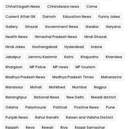
Chhattisgarh News
Chhindwara news
Crime
Current Affair GK
Damoh
Education News
Funny Jokes
Gallery
Ghazal
Government News
Gwalior
Haryana
Health News
Himachal Pradesh News
Hindi Ghazal
Hindi Jokes
Hoshangabad
Hyderabad
Indore
Jabalpur
Jammu Kashmir
Katni
Khajuraho
Khandwa
Khargaun
MP Police
MP news
MP tourism
Madhya Pradesh News
Madhya Pradesh Times
Maharastra
Mandsaur
Mohali
Mohkhed
Mumbai
Nagpur
Narsinghpur
National News
New Delhi
Niwadi district
Odisha
Palachourai
Political
Positive News
Pune
Punjab News
Rahul Gandhi
Raisen and Vidisha District
Rajgarh
Reva
Rewari
Riva
Rojgar Samachar