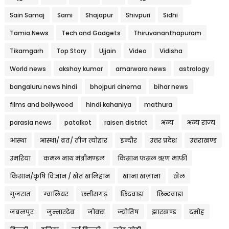
Sain Samaj
Sarni
Shajapur
Shivpuri
Sidhi
Tamia News
Tech and Gadgets
Thiruvananthapuram
Tikamgarh
Top Story
Ujjain
Video
Vidisha
World news
akshay kumar
amarwara news
astrology
bangaluru news hindi
bhojpuri cinema
bihar news
films and bollywood
hindi kahaniya
mathura
parasia news
patalkot
raisen district
अन्य
अन्य राज्य
आस्था
आस्था/ व्रत/ तीज त्‍योहार
इन्दौर
उत्तर प्रदेश
उत्तराखण्ड
उमरिया
कमल नाथ मंत्रीमण्डल
किसान फसल ऋण माफी
किसान/कृषि विज्ञान / खेत खलिहान
खाना खज़ाना
खेल
गुजरात
ग्वालियर
छत्तीसगढ़
छिंदवाड़ा
छिन्दवाड़ा
जबलपुर
जुन्नारदेव
जोक्स
ज्योतिष
झारखण्ड
दमोह