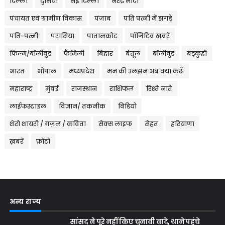
दिल्ली
दुनिया
नई दिल्ली
नरेंद्र मोदी
पंचायत एवं ग्रामीण विकास
पंजाब
पति पत्नी में झगड़े
पति-पत्नी
परासिया
पातालकोट
पॉजिटिव खबरें
फिल्म/बॉलीवुड
फैमिली
बिहार
बेतूल
बॉलीवुड
बड़कुही
भारत
भोपाल
मध्यप्रदेश
मन की उलझन अब क्या करूँ
महाराष्ट्र
मुंबई
राजस्थान
राशिफल
रिश्ते नाते
लाईफस्टाइल
विज्ञान/ तकनीक
विडियो
शेरो शायरी / ग़ज़ल / कविता
सेक्स लाइफ
सेहत
हरियाणा
ख़बरें
फ़ोटो
अन्य राज्य
सांसद ने पूरे नहीं किए चुनावी वादे, थाने पहुंचे