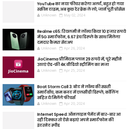
YouTube का नया फीचर करेगा अलर्ट, बहुत हो गया
स्क्रीन टाइम, अब कुछ देर ब्रेक ले लो, जानें पूरी प्रोसेस
Unknown
May 02, 2024
Realme c65: रियलमी ने लॉन्च किया 10 हजार रुपये
में 5G स्मार्टफोन, 6.67 इंच डिस्प्ले के साथ मिलेगा
दमदार कैमरा सेटअप
Unknown
Apr 26, 2024
JioCinema प्रीमियम प्लान 29 रुपये में, पूरे महीने
उठाएं ऐड-फ्री 4K वीडियो स्ट्रीमिंग का मजा
Unknown
Apr 25, 2024
Boat Storm Call 3: बोट ने लॉन्च की सस्ती
स्मार्टवॉच, कम बजट में एलसीडी डिस्प्ले, कॉलिंग
सहित ये मिलेंगे फीचर्स
Unknown
Apr 20, 2024
Internet Speed: ऑनलाइन पेमेंट में बार-बार आ
रही दिक्कत तो ऐसे बढ़ाएं अपने स्मार्टफोन की
इंटरनेट स्पीड