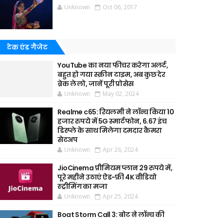
Unknown
Oct 06, 2017
टेक एंड गैजेट
YouTube का नया फीचर करेगा अलर्ट,
बहुत हो गया स्क्रीन टाइम, अब कुछ देर
ब्रेक ले लो, जानें पूरी प्रोसेस
Unknown
May 02, 2024
Realme c65: रियलमी ने लॉन्च किया 10
हजार रुपये में 5G स्मार्टफोन, 6.67 इंच
डिस्प्ले के साथ मिलेगा दमदार कैमरा
सेटअप
Unknown
Apr 26, 2024
JioCinema प्रीमियम प्लान 29 रुपये में,
पूरे महीने उठाएं ऐड-फ्री 4K वीडियो
स्ट्रीमिंग का मजा
Unknown
Apr 25, 2024
Boat Storm Call 3: बोट ने लॉन्च की