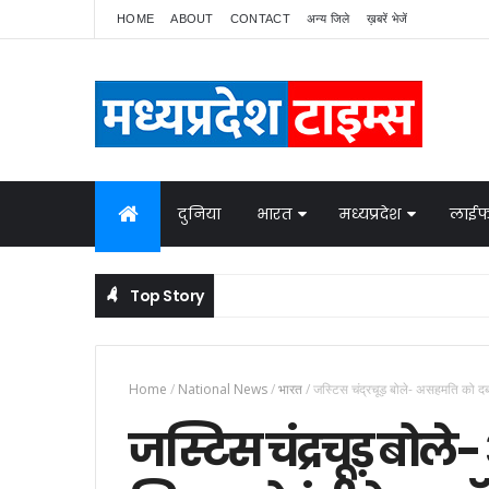
HOME
ABOUT
CONTACT
अन्य जिले
ख़बरें भेजें
दुनिया
भारत
मध्यप्रदेश
लाईफ
Top Story
नेपाल में बवाल, भारत ने बॉर्डर पर बढ़ाई निगरानी
NATIONAL NEWS
Home
/
National News
/
भारत
/
जस्टिस चंद्रचूड़ बोले- असहमति को दबा
जस्टिस चंद्रचूड़ बोल