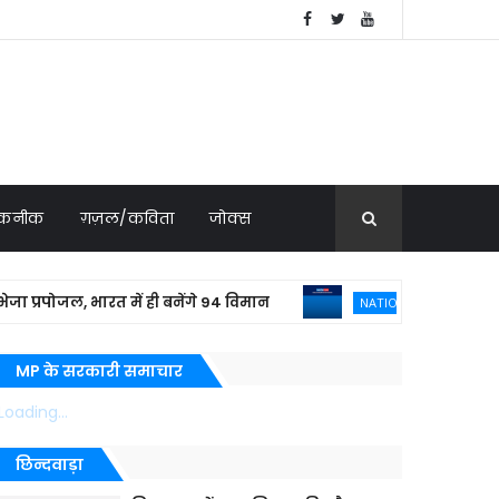
 तकनीक
ग़ज़ल/कविता
जोक्स
रपोजल, भारत में ही बनेंगे 94 विमान
बांग्लादेश
NATIONAL NEWS
MP के सरकारी समाचार
Loading...
छिन्दवाड़ा