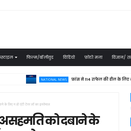
स्टाइल
फिल्म/बॉलीवुड
विडियो
फ़ोटो मज़ा
विज्ञान/
फ्रांस ने 114 राफेल की डील के लिए भेजा प्
NATIONAL NEWS
ने के लिए न हो एंटी टेरर लॉ का इस्तेमाल
े- असहमति को दबाने के