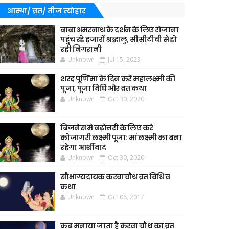
आस्था/ व्रत/ तीज त्‍योहार
बाबा अमरनाथ के दर्शन के लिए रोजाना
पहुंच रहे हजारों श्रद्धालु, सीसीटीवी से हो
रही निगरानी
Unknown
Jul 15, 2023
शरद पूर्णिमा के दिन करें महालक्ष्मी की
पूजा, पूजा विधि और व्रत कथा
Unknown
Oct 30, 2020
बिजनेस में बढ़ोत्तरी के लिए करे
कोजागरी लक्ष्मी पूजा: मां लक्ष्मी का बना
रहेगा आर्शीवाद
Unknown
Oct 30, 2020
सौभाग्यदायक करवाचौथ व्रत विधि व
कथा
Unknown
Oct 06, 2017
कब मनाया जाता है करवा चौथ का व्रत