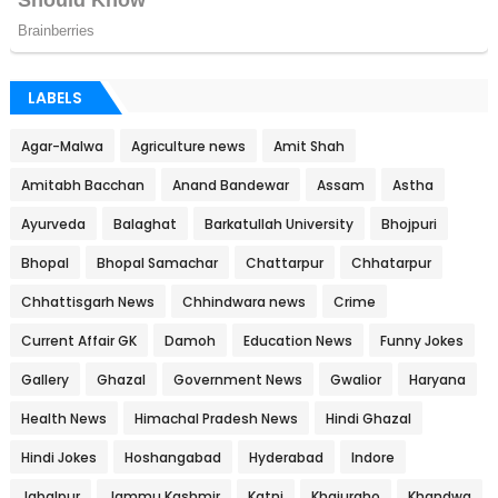
LABELS
Agar-Malwa
Agriculture news
Amit Shah
Amitabh Bacchan
Anand Bandewar
Assam
Astha
Ayurveda
Balaghat
Barkatullah University
Bhojpuri
Bhopal
Bhopal Samachar
Chattarpur
Chhatarpur
Chhattisgarh News
Chhindwara news
Crime
Current Affair GK
Damoh
Education News
Funny Jokes
Gallery
Ghazal
Government News
Gwalior
Haryana
Health News
Himachal Pradesh News
Hindi Ghazal
Hindi Jokes
Hoshangabad
Hyderabad
Indore
Jabalpur
Jammu Kashmir
Katni
Khajuraho
Khandwa