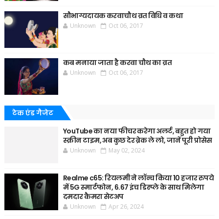
सौभाग्यदायक करवाचौथ व्रत विधि व कथा
Unknown
Oct 06, 2017
कब मनाया जाता है करवा चौथ का व्रत
Unknown
Oct 06, 2017
टेक एंड गैजेट
YouTube का नया फीचर करेगा अलर्ट, बहुत हो गया
स्क्रीन टाइम, अब कुछ देर ब्रेक ले लो, जानें पूरी प्रोसेस
Unknown
May 02, 2024
Realme c65: रियलमी ने लॉन्च किया 10 हजार रुपये
में 5G स्मार्टफोन, 6.67 इंच डिस्प्ले के साथ मिलेगा
दमदार कैमरा सेटअप
Unknown
Apr 26, 2024