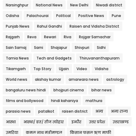
Narsinghpur
National News
New Delhi
Niwadi district
Odisha
Palachourai
Political
Positive News
Pune
Punjab News
Rahul Gandhi
Raisen and Vidisha District
Rajgarh
Reva
Rewari
Riva
Rojgar Samachar
Sain Samaj
Sarni
Shajapur
Shivpuri
Sidhi
Tamia News
Tech and Gadgets
Thiruvananthapuram
Tikamgarh
Top Story
Ujjain
Video
Vidisha
World news
akshay kumar
amarwara news
astrology
bangaluru news hindi
bhojpuri cinema
bihar news
films and bollywood
hindi kahaniya
mathura
parasia news
patalkot
raisen district
अन्य
अन्य राज्य
आस्था
आस्था/ व्रत/ तीज त्‍योहार
इन्दौर
उत्तर प्रदेश
उत्तराखण्ड
उमरिया
कमल नाथ मंत्रीमण्डल
किसान फसल ऋण माफी