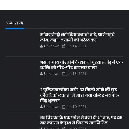
अन्य राज्य
सांसद ने पूरे नहीं किए चुनावी वादे, थाने पहुंचे
लोग, कहा- नेताजी को अरेस्ट करो
Unknown
Jun 14, 2021
असम: गाय चोर होने के शक में गुस्साई भीड़ ने एक
व्यक्ति को पीट-पीट कर मार डाला
Unknown
Jun 13, 2021
2 पुलिसवालों का मर्डर, 33 किलो सोने की लूट...
कौन है कोलकाता में मारा गया वॉन्टेड जयपाल
सिंह भुल्लर
Unknown
Jun 10, 2021
तब प्रियंका के एक फोन ने बना दी थी बात, पर इस
बार कांग्रेस के हाथ से फिसल गए जितिन
Unknown
Jun 09, 2021