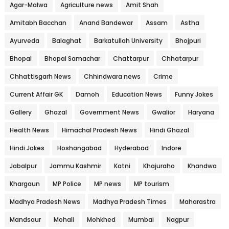
Agar-Malwa
Agriculture news
Amit Shah
Amitabh Bacchan
Anand Bandewar
Assam
Astha
Ayurveda
Balaghat
Barkatullah University
Bhojpuri
Bhopal
Bhopal Samachar
Chattarpur
Chhatarpur
Chhattisgarh News
Chhindwara news
Crime
Current Affair GK
Damoh
Education News
Funny Jokes
Gallery
Ghazal
Government News
Gwalior
Haryana
Health News
Himachal Pradesh News
Hindi Ghazal
Hindi Jokes
Hoshangabad
Hyderabad
Indore
Jabalpur
Jammu Kashmir
Katni
Khajuraho
Khandwa
Khargaun
MP Police
MP news
MP tourism
Madhya Pradesh News
Madhya Pradesh Times
Maharastra
Mandsaur
Mohali
Mohkhed
Mumbai
Nagpur