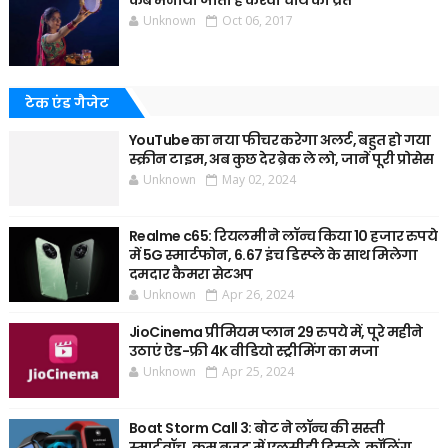
कब मनाया जाता है करवा चौथ का व्रत
Unknown
Oct 06, 2017
टेक एंड गैजेट
YouTube का नया फीचर करेगा अलर्ट, बहुत हो गया
स्क्रीन टाइम, अब कुछ देर ब्रेक ले लो, जानें पूरी प्रोसेस
Unknown
May 02, 2024
Realme c65: रियलमी ने लॉन्च किया 10 हजार रुपये
में 5G स्मार्टफोन, 6.67 इंच डिस्प्ले के साथ मिलेगा
दमदार कैमरा सेटअप
Unknown
Apr 26, 2024
JioCinema प्रीमियम प्लान 29 रुपये में, पूरे महीने
उठाएं ऐड-फ्री 4K वीडियो स्ट्रीमिंग का मजा
Unknown
Apr 25, 2024
Boat Storm Call 3: बोट ने लॉन्च की सस्ती
स्मार्टवॉच, कम बजट में एलसीडी डिस्प्ले, कॉलिंग