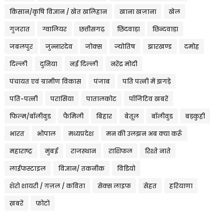
किसान/कृषि विज्ञान / खेत खलिहान
खाना खज़ाना
खेल
गुजरात
ग्वालियर
छत्तीसगढ़
छिंदवाड़ा
छिन्दवाड़ा
जबलपुर
जुन्नारदेव
जोक्स
ज्योतिष
झारखण्ड
दमोह
दिल्ली
दुनिया
नई दिल्ली
नरेंद्र मोदी
पंचायत एवं ग्रामीण विकास
पंजाब
पति पत्नी में झगड़े
पति-पत्नी
परासिया
पातालकोट
पॉजिटिव खबरें
फिल्म/बॉलीवुड
फैमिली
बिहार
बेतूल
बॉलीवुड
बड़कुही
भारत
भोपाल
मध्यप्रदेश
मन की उलझन अब क्या करूँ
महाराष्ट्र
मुंबई
राजस्थान
राशिफल
रिश्ते नाते
लाईफस्टाइल
विज्ञान/ तकनीक
विडियो
शेरो शायरी / ग़ज़ल / कविता
सेक्स लाइफ
सेहत
हरियाणा
ख़बरें
फ़ोटो