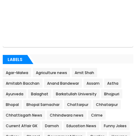
LABELS
Agar-Malwa
Agriculture news
Amit Shah
Amitabh Bacchan
Anand Bandewar
Assam
Astha
Ayurveda
Balaghat
Barkatullah University
Bhojpuri
Bhopal
Bhopal Samachar
Chattarpur
Chhatarpur
Chhattisgarh News
Chhindwara news
Crime
Current Affair GK
Damoh
Education News
Funny Jokes