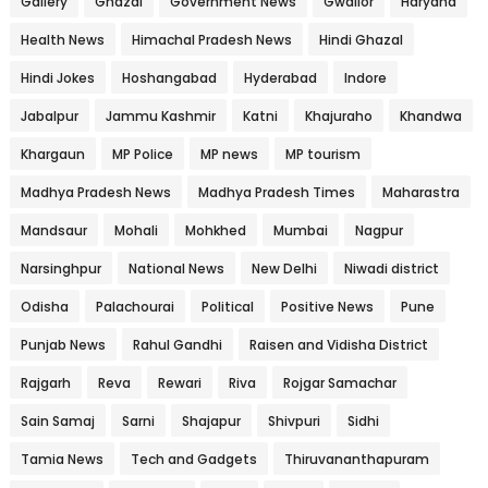
Gallery
Ghazal
Government News
Gwalior
Haryana
Health News
Himachal Pradesh News
Hindi Ghazal
Hindi Jokes
Hoshangabad
Hyderabad
Indore
Jabalpur
Jammu Kashmir
Katni
Khajuraho
Khandwa
Khargaun
MP Police
MP news
MP tourism
Madhya Pradesh News
Madhya Pradesh Times
Maharastra
Mandsaur
Mohali
Mohkhed
Mumbai
Nagpur
Narsinghpur
National News
New Delhi
Niwadi district
Odisha
Palachourai
Political
Positive News
Pune
Punjab News
Rahul Gandhi
Raisen and Vidisha District
Rajgarh
Reva
Rewari
Riva
Rojgar Samachar
Sain Samaj
Sarni
Shajapur
Shivpuri
Sidhi
Tamia News
Tech and Gadgets
Thiruvananthapuram