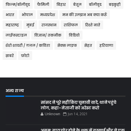
फिल्म/बॉलीवुड
फैमिली
बिहार
बेतूल
बॉलीवुड
बड़कुही
भारत
भोपाल
मध्यप्रदेश
मन की उलझन अब क्या करूँ
महाराष्ट्र
मुंबई
राजस्थान
राशिफल
रिश्ते नाते
लाईफस्टाइल
विज्ञान/ तकनीक
विडियो
शेरो शायरी / ग़ज़ल / कविता
सेक्स लाइफ
सेहत
हरियाणा
ख़बरें
फ़ोटो
अन्य राज्य
सांसद ने पूरे नहीं किए चुनावी वादे, थाने पहुंचे
लोग, कहा- नेताजी को अरेस्ट करो
Unknown
Jun 14, 2021
असम: गाय चोर होने के शक में गुस्साई भीड़ ने एक