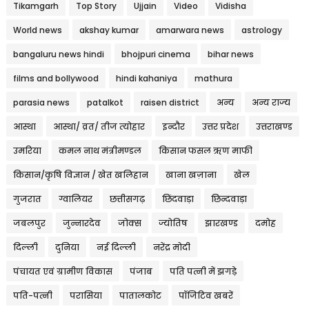
Tikamgarh
Top Story
Ujjain
Video
Vidisha
World news
akshay kumar
amarwara news
astrology
bangaluru news hindi
bhojpuri cinema
bihar news
films and bollywood
hindi kahaniya
mathura
parasia news
patalkot
raisen district
अन्य
अन्य राज्य
आस्था
आस्था/ व्रत/ तीज त्‍योहार
इन्दौर
उत्तर प्रदेश
उत्तराखण्ड
उमरिया
कमल नाथ मंत्रीमण्डल
किसान फसल ऋण माफी
किसान/कृषि विज्ञान / खेत खलिहान
खाना खज़ाना
खेल
गुजरात
ग्वालियर
छत्तीसगढ़
छिंदवाड़ा
छिन्दवाड़ा
जबलपुर
जुन्नारदेव
जोक्स
ज्योतिष
झारखण्ड
दमोह
दिल्ली
दुनिया
नई दिल्ली
नरेंद्र मोदी
पंचायत एवं ग्रामीण विकास
पंजाब
पति पत्नी में झगड़े
पति-पत्नी
परासिया
पातालकोट
पॉजिटिव खबरें