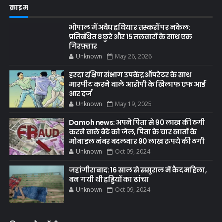
क्राइम
भोपाल में अवैध हथियार तस्करों पर नकेल:
प्रतिबंधित 8 छुरे और 15 तलवारों के साथ एक
गिरफ़्तार
Unknown
May 26, 2026
हरदा दक्षिण संभाग उपकेंद्र ऑपरेटर के साथ
मारपीट करने वाले आरोपी के खिलाफ एफ आई
आर दर्ज
Unknown
May 19, 2025
Damoh news: अपने पिता से 90 लाख की ठगी
करने वाले बेटे को जेल, पिता के चार खातों के
मोबाइल नंबर बदलवार 90 लाख रुपये की ठगी
Unknown
Oct 09, 2024
जहांगीराबाद: 16 साल से ससुराल में कैद महिला,
बन गयी थी हड्डियों का ढांचा
Unknown
Oct 09, 2024