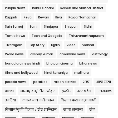
Punjab News
Rahul Gandhi
Raisen and Vidisha District
Rajgarh
Reva
Rewari
Riva
Rojgar Samachar
Sain Samaj
Sarni
Shajapur
Shivpuri
Sidhi
Tamia News
Tech and Gadgets
Thiruvananthapuram
Tikamgarh
Top Story
Ujjain
Video
Vidisha
World news
akshay kumar
amarwara news
astrology
bangaluru news hindi
bhojpuri cinema
bihar news
films and bollywood
hindi kahaniya
mathura
parasia news
patalkot
raisen district
अन्य
अन्य राज्य
आस्था
आस्था/ व्रत/ तीज त्‍योहार
इन्दौर
उत्तर प्रदेश
उत्तराखण्ड
उमरिया
कमल नाथ मंत्रीमण्डल
किसान फसल ऋण माफी
किसान/कृषि विज्ञान / खेत खलिहान
खाना खज़ाना
खेल