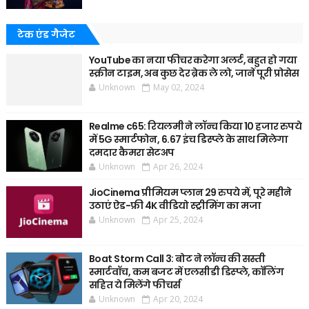
टेक एंड गैजेट
YouTube का नया फीचर करेगा अलर्ट, बहुत हो गया
स्क्रीन टाइम, अब कुछ देर ब्रेक ले लो, जानें पूरी प्रोसेस
Unknown
May 02, 2024
Realme c65: रियलमी ने लॉन्च किया 10 हजार रुपये
में 5G स्मार्टफोन, 6.67 इंच डिस्प्ले के साथ मिलेगा
दमदार कैमरा सेटअप
Unknown
Apr 26, 2024
JioCinema प्रीमियम प्लान 29 रुपये में, पूरे महीने
उठाएं ऐड-फ्री 4K वीडियो स्ट्रीमिंग का मजा
Unknown
Apr 25, 2024
Boat Storm Call 3: बोट ने लॉन्च की सस्ती
स्मार्टवॉच, कम बजट में एलसीडी डिस्प्ले, कॉलिंग
सहित ये मिलेंगे फीचर्स
Unknown
Apr 20, 2024