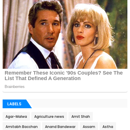
LABELS
Agar-Malwa
Agriculture news
Amit Shah
Amitabh Bacchan
Anand Bandewar
Assam
Astha