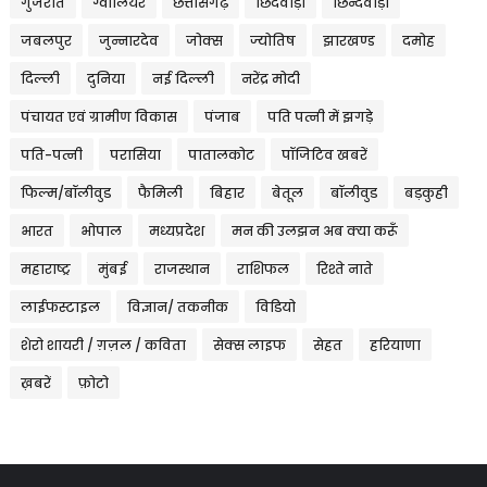
गुजरात
ग्वालियर
छत्तीसगढ़
छिंदवाड़ा
छिन्दवाड़ा
जबलपुर
जुन्नारदेव
जोक्स
ज्योतिष
झारखण्ड
दमोह
दिल्ली
दुनिया
नई दिल्ली
नरेंद्र मोदी
पंचायत एवं ग्रामीण विकास
पंजाब
पति पत्नी में झगड़े
पति-पत्नी
परासिया
पातालकोट
पॉजिटिव खबरें
फिल्म/बॉलीवुड
फैमिली
बिहार
बेतूल
बॉलीवुड
बड़कुही
भारत
भोपाल
मध्यप्रदेश
मन की उलझन अब क्या करूँ
महाराष्ट्र
मुंबई
राजस्थान
राशिफल
रिश्ते नाते
लाईफस्टाइल
विज्ञान/ तकनीक
विडियो
शेरो शायरी / ग़ज़ल / कविता
सेक्स लाइफ
सेहत
हरियाणा
ख़बरें
फ़ोटो