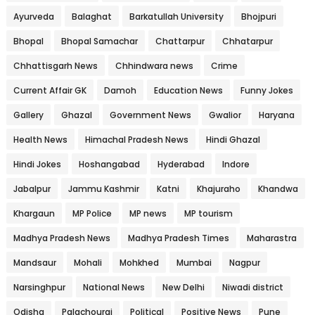
Ayurveda
Balaghat
Barkatullah University
Bhojpuri
Bhopal
Bhopal Samachar
Chattarpur
Chhatarpur
Chhattisgarh News
Chhindwara news
Crime
Current Affair GK
Damoh
Education News
Funny Jokes
Gallery
Ghazal
Government News
Gwalior
Haryana
Health News
Himachal Pradesh News
Hindi Ghazal
Hindi Jokes
Hoshangabad
Hyderabad
Indore
Jabalpur
Jammu Kashmir
Katni
Khajuraho
Khandwa
Khargaun
MP Police
MP news
MP tourism
Madhya Pradesh News
Madhya Pradesh Times
Maharastra
Mandsaur
Mohali
Mohkhed
Mumbai
Nagpur
Narsinghpur
National News
New Delhi
Niwadi district
Odisha
Palachourai
Political
Positive News
Pune