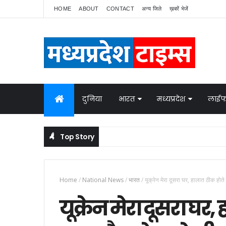
HOME
ABOUT
CONTACT
अन्य जिले
ख़बरें भेजें
दुनिया
भारत
मध्यप्रदेश
लाईफ
Top Story
नेपाल में बवाल, भारत ने बॉर्डर पर बढ़ाई निगरानी
NATIONAL NEWS
Home
/
National News
/
भारत
/
यूक्रेन मेरा दूसरा घर, हालात ठीक होत
यूक्रेन मेरा दूसरा घर