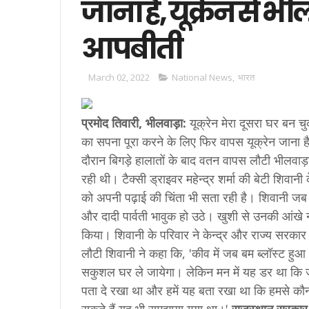
जाना है, यूक्रेन से 
आपबीती
March 02, 2022
National News
,
भारत
प्रमोद तिवारी, भीलवाड़ा:
यूक्रेन मेरा दूसरा घर बन च
का सपना पूरा करने के लिए फिर वापस यूक्रेन जाना ह
दौरान बिगड़े हालातों के बाद वतन वापस लौटी भीलवाड़ा
रही थी। टैक्सी ड्राइवर महेन्‍द्र शर्मा की बेटी शिवा
को अपनी पढ़ाई की चिंता भी सता रही है। शिवानी जब 
और दादी पार्वती भावुक हो उठे। खुशी से उनकी आंखे नम
किया। शिवानी के परिवार ने केन्‍द्र और राज्‍य सरकार
लौटी शिवानी ने कहा कि, 'कीव में जब बम ब्‍लॉस्‍ट हु
सकुशल घर ले जायेगा। लेकिन मन में यह डर था कि ज
पता दे रखा था और हमें यह बता रखा था कि हमसे क