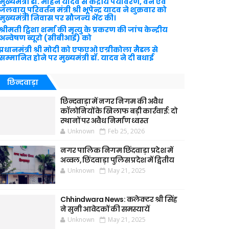
मुख्यमंत्री डॉ. मोहन यादव से केंद्रीय पर्यावरण, वन एवं
जलवायु परिवर्तन मंत्री श्री भूपेन्द्र यादव ने शुक्रवार को
मुख्यमंत्री निवास पर सौजन्य भेंट की।
श्रीमती ट्विशा शर्मा की मृत्यु के प्रकरण की जांच केन्द्रीय
अन्वेषण ब्यूरो (सीबीआई) को
प्रधानमंत्री श्री मोदी को एफएओ एग्रीकोला मैडल से
सम्मानित होने पर मुख्यमंत्री डॉ. यादव ने दी बधाई
छिन्दवाड़ा
छिन्दवाड़ा में नगर निगम की अवैध
कॉलोनियों के खिलाफ बड़ी कार्रवाई: दो
स्थानों पर अवैध निर्माण ध्वस्त
Unknown
Feb 25, 2026
नगर पालिक निगम छिंदवाड़ा प्रदेश में
अव्वल, छिंदवाड़ा पुलिस प्रदेश में द्वितीय
Unknown
May 21, 2025
Chhindwara News: कलेक्टर श्री सिंह
ने सुनी आवेदकों की समस्यायें
Unknown
May 21, 2025