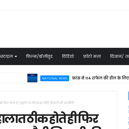
स्टाइल
फिल्म/बॉलीवुड
विडियो
फ़ोटो मज़ा
विज्ञान/
फ्रांस ने 114 राफेल की डील के लिए भेजा प्र
NATIONAL NEWS
े ही फिर जाना है, यूक्रेन से भीलवाड़ा लौटी शिवानी की आपबीती
, हालात ठीक होते ही फिर