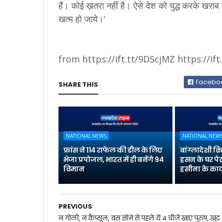
हैं। कोई ख़तरा नहीं है। ऐसे देश को युद्ध करके खराब 
खत्‍म हो जाये।'
from https://ift.tt/9DScjMZ https://if
Facebo
SHARE THIS
NATIONAL NEWS
NATIONAL NEW
फ्रांस ने 114 राफेल की डील के लिए
बांग्लादेशी क
भेजा प्रपोजल, भारत में ही बनेंगे 94
हसन के घर पेट
विमान
हसीना के कार्
PREVIOUS
न गोली, न कैप्सूल, बस सोने से पहले ये 4 चीजें खाएं पुरुष, खुद