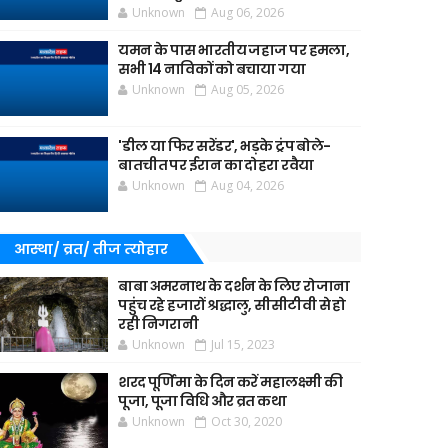
Unknown
Aug 06, 2026
यमन के पास भारतीय जहाज पर हमला,
सभी 14 नाविकों को बचाया गया
Unknown
Aug 05, 2026
'डील या फिर सरेंडर', भड़के ट्रंप बोले-
बातचीत पर ईरान का दोहरा रवैया
Unknown
Aug 04, 2026
आस्था/ व्रत/ तीज त्‍योहार
बाबा अमरनाथ के दर्शन के लिए रोजाना
पहुंच रहे हजारों श्रद्धालु, सीसीटीवी से हो
रही निगरानी
Unknown
Jul 15, 2023
शरद पूर्णिमा के दिन करें महालक्ष्मी की
पूजा, पूजा विधि और व्रत कथा
Unknown
Oct 30, 2020