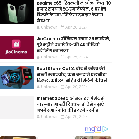
Realme c65: रियलमी ने लॉन्च किया 10
हजार रुपये में 5G स्मार्टफोन, 6.67 इंच
डिस्प्ले के साथ मिलेगा दमदार कैमरा
सेटअप
Unknown
Apr 26, 2024
JioCinema प्रीमियम प्लान 29 रुपये में,
पूरे महीने उठाएं ऐड-फ्री 4K वीडियो
स्ट्रीमिंग का मजा
Unknown
Apr 25, 2024
Boat Storm Call 3: बोट ने लॉन्च की
सस्ती स्मार्टवॉच, कम बजट में एलसीडी
डिस्प्ले, कॉलिंग सहित ये मिलेंगे फीचर्स
Unknown
Apr 20, 2024
Internet Speed: ऑनलाइन पेमेंट में
बार-बार आ रही दिक्कत तो ऐसे बढ़ाएं
अपने स्मार्टफोन की इंटरनेट स्पीड
Unknown
Apr 20, 2024