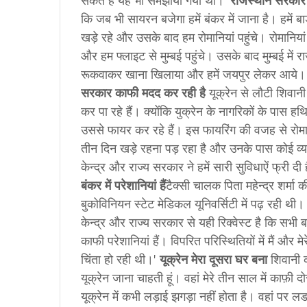
सकते हैं यह भी समझाया गया था।'
राजस्‍थान सरकार 
कि जब भी सायरन बजेगा हमें बंकर में जाना है। हमें 
खड़े रहे और उसके बाद हम रोमानियां पहुंचे। रोमानियां
और हम फ्लाइट से मुम्‍बई पहुंचे। उसके बाद मुम्‍बई में
रूकवाकर खाना खिलाया और हमें जयपुर लेकर आये।
सरकार काफी मदद कर रही है
यूक्रेन से लौटी शिवानी न
कर पा रहे हैं। क्‍योंकि युक्रेन के नागरिकों के पा
उससे फायर कर रहे हैं। इस फायरिंग की वजह से रोमानिय
तीन दिन खड़े रहना पड़ रहा है और उनके पास कोई व्‍य
केन्‍द्र और राज्‍य सरकार ने हमें सारी सुविधाऐं फ्री
बंकर में परेशानियां हैं
टैक्‍सी चालक पिता महेन्‍द्र शर्मा
बुकोविनियन स्टेट मेडिकल यूनिवर्सिटी में पढ़ रही थी
केन्‍द्र और राज्‍य सरकार से यही रिक्‍वेस्‍ट है कि सभी ब
काफी परेशानियां हैं। विपरित परिस्थितियों में मैं और म
चिंता हो रही थी।'
यूक्रेन मेरा दूसरा घर बना
शिवानी कह
यूक्रेन जाना चाहती हूं। वहां मेरे तीन साल में काफ़ी 
यूक्रेन में कभी लड़ाई झगड़ा नहीं होता है। वहां पर