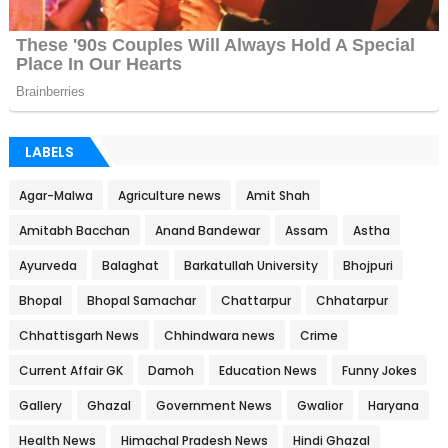
LABELS
Agar-Malwa
Agriculture news
Amit Shah
Amitabh Bacchan
Anand Bandewar
Assam
Astha
Ayurveda
Balaghat
Barkatullah University
Bhojpuri
Bhopal
Bhopal Samachar
Chattarpur
Chhatarpur
Chhattisgarh News
Chhindwara news
Crime
Current Affair GK
Damoh
Education News
Funny Jokes
Gallery
Ghazal
Government News
Gwalior
Haryana
Health News
Himachal Pradesh News
Hindi Ghazal