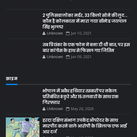
2 पुलिसवालों का मर्डर, 33 किलो सोने की लूट...
कौन है कोलकाता में मारा गया वॉन्टेड जयपाल
सिंह भुल्लर
Unknown
Jun 10, 2021
तब प्रियंका के एक फोन ने बना दी थी बात, पर इस
बार कांग्रेस के हाथ से फिसल गए जितिन
Unknown
Jun 09, 2021
क्राइम
भोपाल में अवैध हथियार तस्करों पर नकेल:
प्रतिबंधित 8 छुरे और 15 तलवारों के साथ एक
गिरफ़्तार
Unknown
May 26, 2026
हरदा दक्षिण संभाग उपकेंद्र ऑपरेटर के साथ
मारपीट करने वाले आरोपी के खिलाफ एफ आई
आर दर्ज