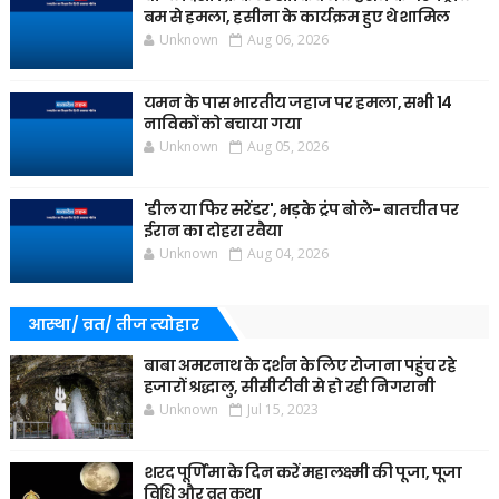
बम से हमला, हसीना के कार्यक्रम हुए थे शामिल
Unknown
Aug 06, 2026
यमन के पास भारतीय जहाज पर हमला, सभी 14
नाविकों को बचाया गया
Unknown
Aug 05, 2026
'डील या फिर सरेंडर', भड़के ट्रंप बोले- बातचीत पर
ईरान का दोहरा रवैया
Unknown
Aug 04, 2026
आस्था/ व्रत/ तीज त्‍योहार
बाबा अमरनाथ के दर्शन के लिए रोजाना पहुंच रहे
हजारों श्रद्धालु, सीसीटीवी से हो रही निगरानी
Unknown
Jul 15, 2023
शरद पूर्णिमा के दिन करें महालक्ष्मी की पूजा, पूजा
विधि और व्रत कथा