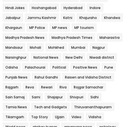
Hindi Jokes
Hoshangabad
Hyderabad
Indore
Jabalpur
Jammu Kashmir
Katni
Khajuraho
Khandwa
Khargaun
MP Police
MP news
MP tourism
Madhya Pradesh News
Madhya Pradesh Times
Maharastra
Mandsaur
Mohali
Mohkhed
Mumbai
Nagpur
Narsinghpur
National News
New Delhi
Niwadi district
Odisha
Palachourai
Political
Positive News
Pune
Punjab News
Rahul Gandhi
Raisen and Vidisha District
Rajgarh
Reva
Rewari
Riva
Rojgar Samachar
Sain Samaj
Sarni
Shajapur
Shivpuri
Sidhi
Tamia News
Tech and Gadgets
Thiruvananthapuram
Tikamgarh
Top Story
Ujjain
Video
Vidisha
World news
akshay kumar
amarwara news
astrology