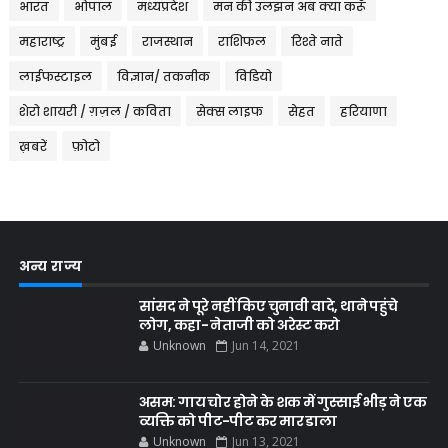
भारत
भोपाल
मध्यप्रदेश
मन की उलझन अब क्या करूँ
महाराष्ट्र
मुंबई
राजस्थान
राशिफल
रिश्ते नाते
लाईफस्टाइल
विज्ञान/ तकनीक
विडियो
शेरो शायरी / ग़ज़ल / कविता
सेक्स लाइफ
सेहत
हरियाणा
ख़बरें
फ़ोटो
अन्य राज्य
सांसद ने पूरे नहीं किए चुनावी वादे, थाने पहुंचे
लोग, कहा- नेताजी को अरेस्ट करो
Unknown
Jun 14, 2021
असम: गाय चोर होने के शक में गुस्साई भीड़ ने एक
व्यक्ति को पीट-पीट कर मार डाला
Unknown
Jun 13, 2021