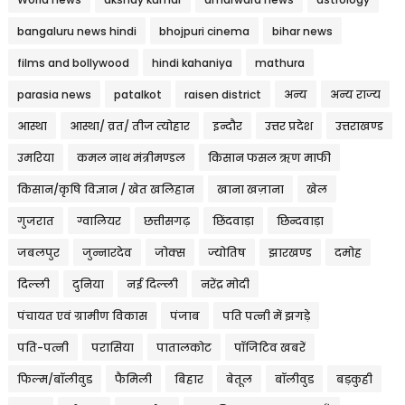
bangaluru news hindi
bhojpuri cinema
bihar news
films and bollywood
hindi kahaniya
mathura
parasia news
patalkot
raisen district
अन्य
अन्य राज्य
आस्था
आस्था/ व्रत/ तीज त्‍योहार
इन्दौर
उत्तर प्रदेश
उत्तराखण्ड
उमरिया
कमल नाथ मंत्रीमण्डल
किसान फसल ऋण माफी
किसान/कृषि विज्ञान / खेत खलिहान
खाना खज़ाना
खेल
गुजरात
ग्वालियर
छत्तीसगढ़
छिंदवाड़ा
छिन्दवाड़ा
जबलपुर
जुन्नारदेव
जोक्स
ज्योतिष
झारखण्ड
दमोह
दिल्ली
दुनिया
नई दिल्ली
नरेंद्र मोदी
पंचायत एवं ग्रामीण विकास
पंजाब
पति पत्नी में झगड़े
पति-पत्नी
परासिया
पातालकोट
पॉजिटिव खबरें
फिल्म/बॉलीवुड
फैमिली
बिहार
बेतूल
बॉलीवुड
बड़कुही