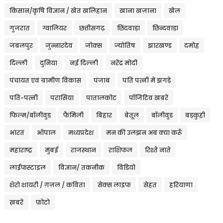
किसान/कृषि विज्ञान / खेत खलिहान
खाना खज़ाना
खेल
गुजरात
ग्वालियर
छत्तीसगढ़
छिंदवाड़ा
छिन्दवाड़ा
जबलपुर
जुन्नारदेव
जोक्स
ज्योतिष
झारखण्ड
दमोह
दिल्ली
दुनिया
नई दिल्ली
नरेंद्र मोदी
पंचायत एवं ग्रामीण विकास
पंजाब
पति पत्नी में झगड़े
पति-पत्नी
परासिया
पातालकोट
पॉजिटिव खबरें
फिल्म/बॉलीवुड
फैमिली
बिहार
बेतूल
बॉलीवुड
बड़कुही
भारत
भोपाल
मध्यप्रदेश
मन की उलझन अब क्या करूँ
महाराष्ट्र
मुंबई
राजस्थान
राशिफल
रिश्ते नाते
लाईफस्टाइल
विज्ञान/ तकनीक
विडियो
शेरो शायरी / ग़ज़ल / कविता
सेक्स लाइफ
सेहत
हरियाणा
ख़बरें
फ़ोटो