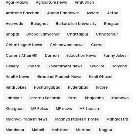
Agar-Malwa
Agriculture news
Amit Shah
Amitabh Bacchan
Anand Bandewar
Assam
Astha
Ayurveda
Balaghat
Barkatullah University
Bhojpuri
Bhopal
Bhopal Samachar
Chattarpur
Chhatarpur
Chhattisgarh News
Chhindwara news
Crime
Current Affair GK
Damoh
Education News
Funny Jokes
Gallery
Ghazal
Government News
Gwalior
Haryana
Health News
Himachal Pradesh News
Hindi Ghazal
Hindi Jokes
Hoshangabad
Hyderabad
Indore
Jabalpur
Jammu Kashmir
Katni
Khajuraho
Khandwa
Khargaun
MP Police
MP news
MP tourism
Madhya Pradesh News
Madhya Pradesh Times
Maharastra
Mandsaur
Mohali
Mohkhed
Mumbai
Nagpur