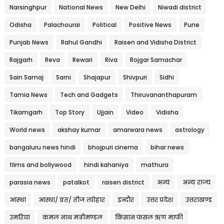
Narsinghpur
National News
New Delhi
Niwadi district
Odisha
Palachourai
Political
Positive News
Pune
Punjab News
Rahul Gandhi
Raisen and Vidisha District
Rajgarh
Reva
Rewari
Riva
Rojgar Samachar
Sain Samaj
Sarni
Shajapur
Shivpuri
Sidhi
Tamia News
Tech and Gadgets
Thiruvananthapuram
Tikamgarh
Top Story
Ujjain
Video
Vidisha
World news
akshay kumar
amarwara news
astrology
bangaluru news hindi
bhojpuri cinema
bihar news
films and bollywood
hindi kahaniya
mathura
parasia news
patalkot
raisen district
अन्य
अन्य राज्य
आस्था
आस्था/ व्रत/ तीज त्‍योहार
इन्दौर
उत्तर प्रदेश
उत्तराखण्ड
उमरिया
कमल नाथ मंत्रीमण्डल
किसान फसल ऋण माफी