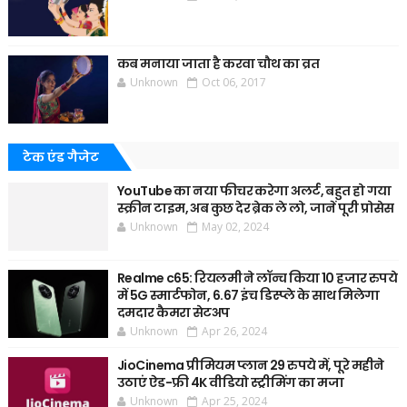
कब मनाया जाता है करवा चौथ का व्रत
Unknown
Oct 06, 2017
टेक एंड गैजेट
YouTube का नया फीचर करेगा अलर्ट, बहुत हो गया
स्क्रीन टाइम, अब कुछ देर ब्रेक ले लो, जानें पूरी प्रोसेस
Unknown
May 02, 2024
Realme c65: रियलमी ने लॉन्च किया 10 हजार रुपये
में 5G स्मार्टफोन, 6.67 इंच डिस्प्ले के साथ मिलेगा
दमदार कैमरा सेटअप
Unknown
Apr 26, 2024
JioCinema प्रीमियम प्लान 29 रुपये में, पूरे महीने
उठाएं ऐड-फ्री 4K वीडियो स्ट्रीमिंग का मजा
Unknown
Apr 25, 2024