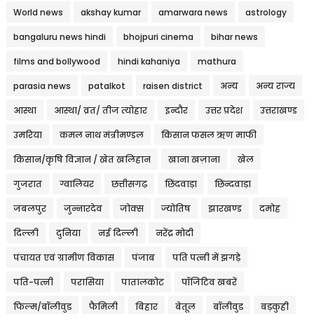
World news
akshay kumar
amarwara news
astrology
bangaluru news hindi
bhojpuri cinema
bihar news
films and bollywood
hindi kahaniya
mathura
parasia news
patalkot
raisen district
अन्य
अन्य राज्य
आस्था
आस्था/ व्रत/ तीज त्‍योहार
इन्दौर
उत्तर प्रदेश
उत्तराखण्ड
उमरिया
कमल नाथ मंत्रीमण्डल
किसान फसल ऋण माफी
किसान/कृषि विज्ञान / खेत खलिहान
खाना खज़ाना
खेल
गुजरात
ग्वालियर
छत्तीसगढ़
छिंदवाड़ा
छिन्दवाड़ा
जबलपुर
जुन्नारदेव
जोक्स
ज्योतिष
झारखण्ड
दमोह
दिल्ली
दुनिया
नई दिल्ली
नरेंद्र मोदी
पंचायत एवं ग्रामीण विकास
पंजाब
पति पत्नी में झगड़े
पति-पत्नी
परासिया
पातालकोट
पॉजिटिव खबरें
फिल्म/बॉलीवुड
फैमिली
बिहार
बेतूल
बॉलीवुड
बड़कुही