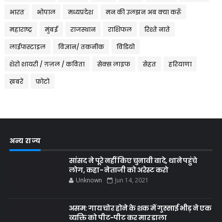
भारत
भोपाल
मध्यप्रदेश
मन की उलझन अब क्या करूँ
महाराष्ट्र
मुंबई
राजस्थान
राशिफल
रिश्ते नाते
लाईफस्टाइल
विज्ञान/ तकनीक
विडियो
शेरो शायरी / ग़ज़ल / कविता
सेक्स लाइफ
सेहत
हरियाणा
ख़बरें
फ़ोटो
अन्य राज्य
सांसद ने पूरे नहीं किए चुनावी वादे, थाने पहुंचे
लोग, कहा- नेताजी को अरेस्ट करो
Unknown
Jun 14, 2021
असम: गाय चोर होने के शक में गुस्साई भीड़ ने एक
व्यक्ति को पीट-पीट कर मार डाला