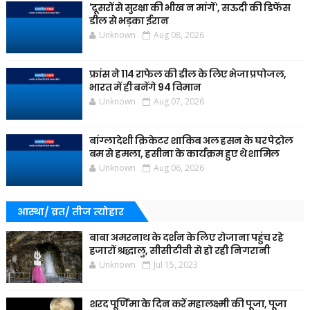
'दूसरों से सुरक्षा की भीख न मांगें', सऊदी की डिफेंस
डील से भड़का ईरान
Unknown
Aug 08, 2026
फ्रांस ने 114 राफेल की डील के लिए भेजा प्रपोजल,
भारत में ही बनेंगे 94 विमान
Unknown
Aug 07, 2026
बांग्लादेशी क्रिकेटर शाकिब अल हसन के घर पेट्रोल
बम से हमला, हसीना के कार्यक्रम हुए थे शामिल
Unknown
Aug 06, 2026
आस्था/ व्रत/ तीज त्‍योहार
बाबा अमरनाथ के दर्शन के लिए रोजाना पहुंच रहे
हजारों श्रद्धालु, सीसीटीवी से हो रही निगरानी
Unknown
Jul 15, 2023
शरद पूर्णिमा के दिन करें महालक्ष्मी की पूजा, पूजा