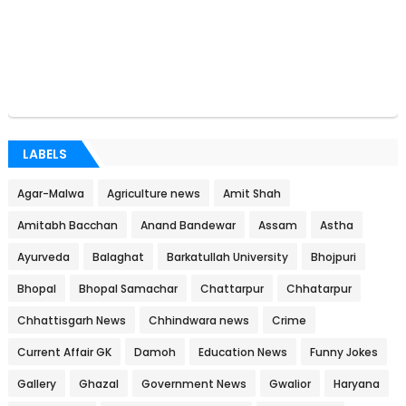
LABELS
Agar-Malwa
Agriculture news
Amit Shah
Amitabh Bacchan
Anand Bandewar
Assam
Astha
Ayurveda
Balaghat
Barkatullah University
Bhojpuri
Bhopal
Bhopal Samachar
Chattarpur
Chhatarpur
Chhattisgarh News
Chhindwara news
Crime
Current Affair GK
Damoh
Education News
Funny Jokes
Gallery
Ghazal
Government News
Gwalior
Haryana