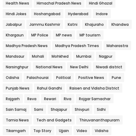
Health News
Himachal Pradesh News
Hindi Ghazal
Hindi Jokes
Hoshangabad
Hyderabad
Indore
Jabalpur
Jammu Kashmir
Katni
Khajuraho
Khandwa
Khargaun
MP Police
MP news
MP tourism
Madhya Pradesh News
Madhya Pradesh Times
Maharastra
Mandsaur
Mohali
Mohkhed
Mumbai
Nagpur
Narsinghpur
National News
New Delhi
Niwadi district
Odisha
Palachourai
Political
Positive News
Pune
Punjab News
Rahul Gandhi
Raisen and Vidisha District
Rajgarh
Reva
Rewari
Riva
Rojgar Samachar
Sain Samaj
Sarni
Shajapur
Shivpuri
Sidhi
Tamia News
Tech and Gadgets
Thiruvananthapuram
Tikamgarh
Top Story
Ujjain
Video
Vidisha