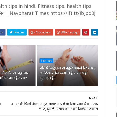
th tips in hindi, Fitness tips, health tips
ॉर वीमेन | Navbharat Times https://ift.tt/ibJpq0j
ok
Twitter
Google+
Whatsapp
सेक्स लाइफ
पति पेनिट्रेशन से पहले अपने लिंग पर
 और सेक्स टाइमिंग
नारियल तेल लगाते हैं, क्या यह
कोई उपाए है क्या?
सुरक्षित है?
NEXT
ा
पाउडर के डिब्बे फेंको बाहर, वजन बढ़ाने के लिए खाएं ये 8 सफेद
चीजें, दुबले-पतले शरीर को मिलेगी ताकत