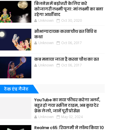
बिजनेस में बढ़ोत्तरी के लिए करे
कोजागरी लक्ष्मी पूजा: मां लक्ष्मी का बना
रहेगा आर्शीवाद
Unknown
Oct 30, 2020
सौभाग्यदायक करवाचौथ व्रत विधि व
कथा
Unknown
Oct 06, 2017
कब मनाया जाता है करवा चौथ का व्रत
Unknown
Oct 06, 2017
टेक एंड गैजेट
YouTube का नया फीचर करेगा अलर्ट,
बहुत हो गया स्क्रीन टाइम, अब कुछ देर
ब्रेक ले लो, जानें पूरी प्रोसेस
Unknown
May 02, 2024
Realme c65: रियलमी ने लॉन्च किया 10