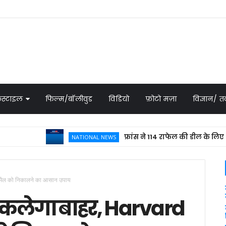
स्टाइल
फिल्म/बॉलीवुड
विडियो
फ़ोटो मज़ा
विज्ञान/
फ्रांस ने 114 राफेल की डील के लिए भेजा प्रप
NATIONAL NEWS
दी मैल को निकालने का आसान उपाय
िकलेगा बाहर, Harvard