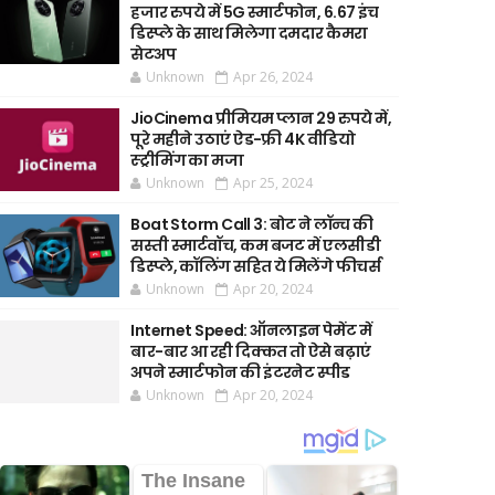
हजार रुपये में 5G स्मार्टफोन, 6.67 इंच
डिस्प्ले के साथ मिलेगा दमदार कैमरा
सेटअप
Unknown
Apr 26, 2024
JioCinema प्रीमियम प्लान 29 रुपये में,
पूरे महीने उठाएं ऐड-फ्री 4K वीडियो
स्ट्रीमिंग का मजा
Unknown
Apr 25, 2024
Boat Storm Call 3: बोट ने लॉन्च की
सस्ती स्मार्टवॉच, कम बजट में एलसीडी
डिस्प्ले, कॉलिंग सहित ये मिलेंगे फीचर्स
Unknown
Apr 20, 2024
Internet Speed: ऑनलाइन पेमेंट में
बार-बार आ रही दिक्कत तो ऐसे बढ़ाएं
अपने स्मार्टफोन की इंटरनेट स्पीड
Unknown
Apr 20, 2024