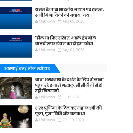
यमन के पास भारतीय जहाज पर हमला,
सभी 14 नाविकों को बचाया गया
Unknown
Aug 05, 2026
'डील या फिर सरेंडर', भड़के ट्रंप बोले-
बातचीत पर ईरान का दोहरा रवैया
Unknown
Aug 04, 2026
आस्था/ व्रत/ तीज त्‍योहार
बाबा अमरनाथ के दर्शन के लिए रोजाना
पहुंच रहे हजारों श्रद्धालु, सीसीटीवी से हो
रही निगरानी
Unknown
Jul 15, 2023
शरद पूर्णिमा के दिन करें महालक्ष्मी की
पूजा, पूजा विधि और व्रत कथा
Unknown
Oct 30, 2020