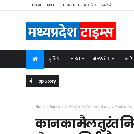
HOME
ABOUT
CONTACT
अन्य जिले
ख़बरें भेजें
दुनिया
भारत
मध्यप्रदेश
लाईफ
Top Story
Home
/
सेहत
/
कान का मैल तुरंत निकलेगा बाहर, Harvard ने बताया जिद्
कान का मैल तुरंत न