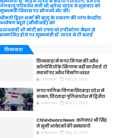
मुख्यमंत्री डॉ. मोहन यादव से केंद्रीय पर्यावरण, वन एवं
जलवायु परिवर्तन मंत्री श्री भूपेन्द्र यादव ने शुक्रवार को
मुख्यमंत्री निवास पर सौजन्य भेंट की।
श्रीमती ट्विशा शर्मा की मृत्यु के प्रकरण की जांच केन्द्रीय
अन्वेषण ब्यूरो (सीबीआई) को
प्रधानमंत्री श्री मोदी को एफएओ एग्रीकोला मैडल से
सम्मानित होने पर मुख्यमंत्री डॉ. यादव ने दी बधाई
छिन्दवाड़ा
छिन्दवाड़ा में नगर निगम की अवैध
कॉलोनियों के खिलाफ बड़ी कार्रवाई: दो
स्थानों पर अवैध निर्माण ध्वस्त
Unknown
Feb 25, 2026
नगर पालिक निगम छिंदवाड़ा प्रदेश में
अव्वल, छिंदवाड़ा पुलिस प्रदेश में द्वितीय
Unknown
May 21, 2025
Chhindwara News: कलेक्टर श्री सिंह
ने सुनी आवेदकों की समस्यायें
Unknown
May 21, 2025