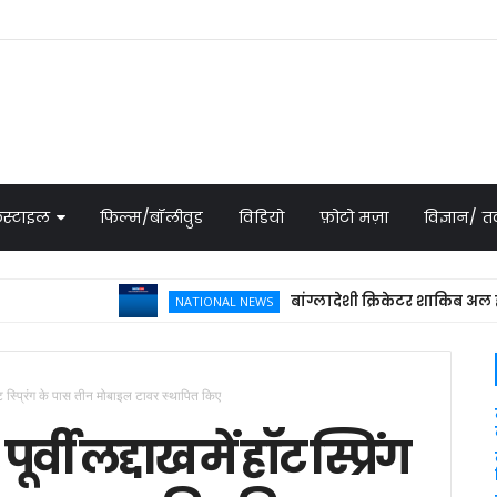
स्टाइल
फिल्म/बॉलीवुड
विडियो
फ़ोटो मज़ा
विज्ञान/
बांग्लादेशी क्रिकेटर शाकिब अल हसन के घ
NATIONAL NEWS
हॉट स्प्रिंग के पास तीन मोबाइल टावर स्थापित किए
्वी लद्दाख में हॉट स्प्रिंग