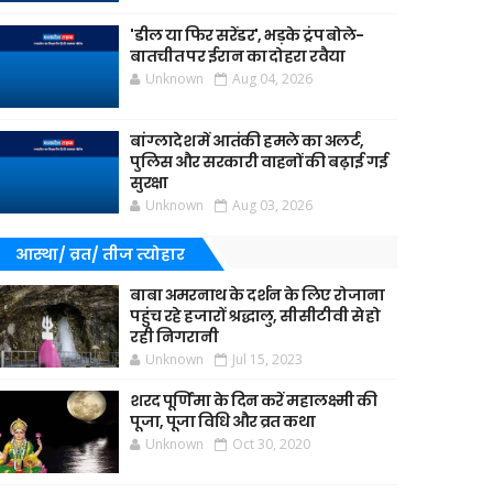
'डील या फिर सरेंडर', भड़के ट्रंप बोले-
बातचीत पर ईरान का दोहरा रवैया
Unknown
Aug 04, 2026
बांग्लादेश में आतंकी हमले का अलर्ट,
पुलिस और सरकारी वाहनों की बढ़ाई गई
सुरक्षा
Unknown
Aug 03, 2026
आस्था/ व्रत/ तीज त्‍योहार
बाबा अमरनाथ के दर्शन के लिए रोजाना
पहुंच रहे हजारों श्रद्धालु, सीसीटीवी से हो
रही निगरानी
Unknown
Jul 15, 2023
शरद पूर्णिमा के दिन करें महालक्ष्मी की
पूजा, पूजा विधि और व्रत कथा
Unknown
Oct 30, 2020