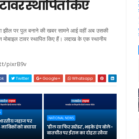
टावर स्थापित किए
गोंग झील पर पुल बनाने की खबर सामने आई वहीं अब उसकी
तीन मोबाइल टावर स्थापित किए हैं। लद्दाख के एक स्थानीय
.tt/pixrB9v
ok
Twitter
Google+
Whatsapp
S
NATIONAL NEWS
भारतीय जहाज पर
 नाविकों को बचाया
'डील या फिर सरेंडर', भड़के ट्रंप बोले-
बातचीत पर ईरान का दोहरा रवैया