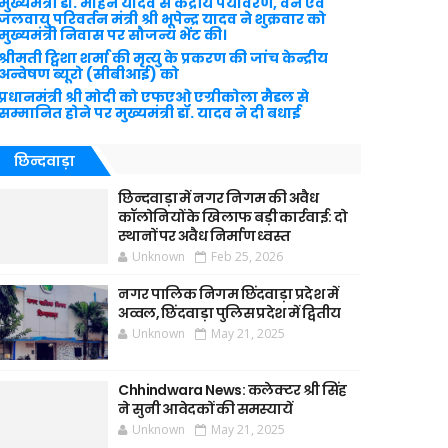
मुख्यमंत्री डॉ. मोहन यादव से केंद्रीय पर्यावरण, वन एवं
जलवायु परिवर्तन मंत्री श्री भूपेन्द्र यादव ने शुक्रवार को
मुख्यमंत्री निवास पर सौजन्य भेंट की।
श्रीमती ट्विशा शर्मा की मृत्यु के प्रकरण की जांच केन्द्रीय
अन्वेषण ब्यूरो (सीबीआई) को
प्रधानमंत्री श्री मोदी को एफएओ एग्रीकोला मैडल से
सम्मानित होने पर मुख्यमंत्री डॉ. यादव ने दी बधाई
छिन्दवाड़ा
छिन्दवाड़ा में नगर निगम की अवैध
कॉलोनियों के खिलाफ बड़ी कार्रवाई: दो
स्थानों पर अवैध निर्माण ध्वस्त
Unknown
Feb 25, 2026
नगर पालिक निगम छिंदवाड़ा प्रदेश में
अव्वल, छिंदवाड़ा पुलिस प्रदेश में द्वितीय
Unknown
May 21, 2025
Chhindwara News: कलेक्टर श्री सिंह
ने सुनी आवेदकों की समस्यायें
Unknown
May 21, 2025