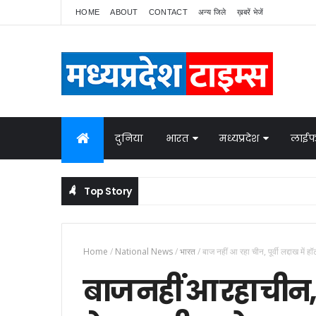
HOME
ABOUT
CONTACT
अन्य जिले
ख़बरें भेजें
दुनिया
भारत
मध्यप्रदेश
लाईफ
Top Story
 बात
Home
/
National News
/
भारत
/
बाज नहीं आ रहा चीन, पूर्वी लद्दाख में 
बाज नहीं आ रहा चीन, पूर