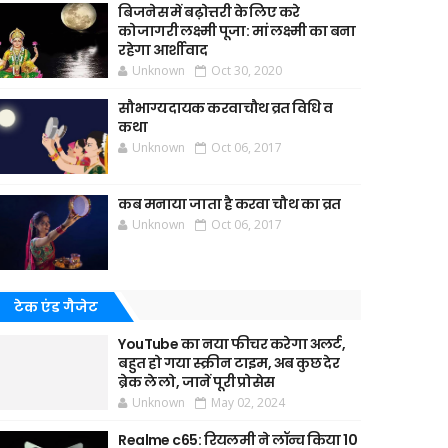
बिजनेस में बढ़ोत्तरी के लिए करे
कोजागरी लक्ष्मी पूजा: मां लक्ष्मी का बना
रहेगा आर्शीवाद
Unknown
Oct 30, 2020
सौभाग्यदायक करवाचौथ व्रत विधि व
कथा
Unknown
Oct 06, 2017
कब मनाया जाता है करवा चौथ का व्रत
Unknown
Oct 06, 2017
टेक एंड गैजेट
YouTube का नया फीचर करेगा अलर्ट,
बहुत हो गया स्क्रीन टाइम, अब कुछ देर
ब्रेक ले लो, जानें पूरी प्रोसेस
Unknown
May 02, 2024
Realme c65: रियलमी ने लॉन्च किया 10