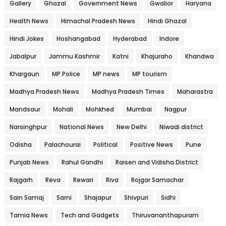
Gallery
Ghazal
Government News
Gwalior
Haryana
Health News
Himachal Pradesh News
Hindi Ghazal
Hindi Jokes
Hoshangabad
Hyderabad
Indore
Jabalpur
Jammu Kashmir
Katni
Khajuraho
Khandwa
Khargaun
MP Police
MP news
MP tourism
Madhya Pradesh News
Madhya Pradesh Times
Maharastra
Mandsaur
Mohali
Mohkhed
Mumbai
Nagpur
Narsinghpur
National News
New Delhi
Niwadi district
Odisha
Palachourai
Political
Positive News
Pune
Punjab News
Rahul Gandhi
Raisen and Vidisha District
Rajgarh
Reva
Rewari
Riva
Rojgar Samachar
Sain Samaj
Sarni
Shajapur
Shivpuri
Sidhi
Tamia News
Tech and Gadgets
Thiruvananthapuram