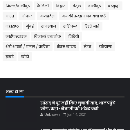
फिल्म/बॉलीवुड
फैमिली
बिहार
बेतूल
बॉलीवुड
बड़कुही
भारत
भोपाल
मध्यप्रदेश
मन की उलझन अब क्या करूँ
महाराष्ट्र
मुंबई
राजस्थान
राशिफल
रिश्ते नाते
लाईफस्टाइल
विज्ञान/ तकनीक
विडियो
शेरो शायरी / ग़ज़ल / कविता
सेक्स लाइफ
सेहत
हरियाणा
ख़बरें
फ़ोटो
अन्य राज्य
सांसद ने पूरे नहीं किए चुनावी वादे, थाने पहुंचे
लोग, कहा- नेताजी को अरेस्ट करो
Unknown
Jun 14, 2021