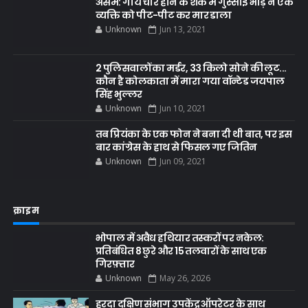
असम: गाय चोर होने के शक में गुस्साई भीड़ ने एक
व्यक्ति को पीट-पीट कर मार डाला
Unknown
Jun 13, 2021
2 पुलिसवालों का मर्डर, 33 किलो सोने की लूट...
कौन है कोलकाता में मारा गया वॉन्टेड जयपाल
सिंह भुल्लर
Unknown
Jun 10, 2021
तब प्रियंका के एक फोन ने बना दी थी बात, पर इस
बार कांग्रेस के हाथ से फिसल गए जितिन
Unknown
Jun 09, 2021
क्राइम
भोपाल में अवैध हथियार तस्करों पर नकेल:
प्रतिबंधित 8 छुरे और 15 तलवारों के साथ एक
गिरफ़्तार
Unknown
May 26, 2026
हरदा दक्षिण संभाग उपकेंद्र ऑपरेटर के साथ