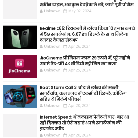
स्क्रीन टाइम, अब कुछ देर ब्रेक ले लो, जानें पूरी प्रोसेस
Unknown
May 02, 2024
Realme c65: रियलमी ने लॉन्च किया 10 हजार रुपये
में 5G स्मार्टफोन, 6.67 इंच डिस्प्ले के साथ मिलेगा
दमदार कैमरा सेटअप
Unknown
Apr 26, 2024
JioCinema प्रीमियम प्लान 29 रुपये में, पूरे महीने
उठाएं ऐड-फ्री 4K वीडियो स्ट्रीमिंग का मजा
Unknown
Apr 25, 2024
Boat Storm Call 3: बोट ने लॉन्च की सस्ती
स्मार्टवॉच, कम बजट में एलसीडी डिस्प्ले, कॉलिंग
सहित ये मिलेंगे फीचर्स
Unknown
Apr 20, 2024
Internet Speed: ऑनलाइन पेमेंट में बार-बार आ
रही दिक्कत तो ऐसे बढ़ाएं अपने स्मार्टफोन की
इंटरनेट स्पीड
Unknown
Apr 20, 2024