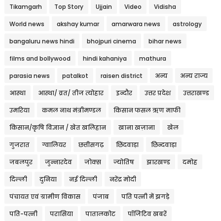
Tikamgarh
Top Story
Ujjain
Video
Vidisha
World news
akshay kumar
amarwara news
astrology
bangaluru news hindi
bhojpuri cinema
bihar news
films and bollywood
hindi kahaniya
mathura
parasia news
patalkot
raisen district
अन्य
अन्य राज्य
आस्था
आस्था/ व्रत/ तीज त्‍योहार
इन्दौर
उत्तर प्रदेश
उत्तराखण्ड
उमरिया
कमल नाथ मंत्रीमण्डल
किसान फसल ऋण माफी
किसान/कृषि विज्ञान / खेत खलिहान
खाना खज़ाना
खेल
गुजरात
ग्वालियर
छत्तीसगढ़
छिंदवाड़ा
छिन्दवाड़ा
जबलपुर
जुन्नारदेव
जोक्स
ज्योतिष
झारखण्ड
दमोह
दिल्ली
दुनिया
नई दिल्ली
नरेंद्र मोदी
पंचायत एवं ग्रामीण विकास
पंजाब
पति पत्नी में झगड़े
पति-पत्नी
परासिया
पातालकोट
पॉजिटिव खबरें