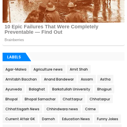
LABELS
Agar-Malwa
Agriculture news
Amit Shah
Amitabh Bacchan
Anand Bandewar
Assam
Astha
Ayurveda
Balaghat
Barkatullah University
Bhojpuri
Bhopal
Bhopal Samachar
Chattarpur
Chhatarpur
Chhattisgarh News
Chhindwara news
Crime
Current Affair GK
Damoh
Education News
Funny Jokes