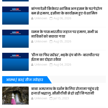
बांग्लादेशी क्रिकेटर शाकिब अल हसन के घर पेट्रोल
बम से हमला, हसीना के कार्यक्रम हुए थे शामिल
Unknown
Aug 06, 2026
यमन के पास भारतीय जहाज पर हमला, सभी 14
नाविकों को बचाया गया
Unknown
Aug 05, 2026
'डील या फिर सरेंडर', भड़के ट्रंप बोले- बातचीत पर
ईरान का दोहरा रवैया
Unknown
Aug 04, 2026
आस्था/ व्रत/ तीज त्‍योहार
बाबा अमरनाथ के दर्शन के लिए रोजाना पहुंच रहे
हजारों श्रद्धालु, सीसीटीवी से हो रही निगरानी
Unknown
Jul 15, 2023