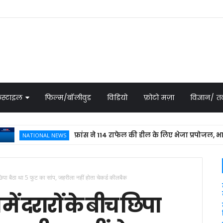
स्टाइल
फिल्म/बॉलीवुड
विडियो
फ़ोटो मज़ा
विज्ञान/
फ्रांस ने 114 राफेल की डील के लिए भेजा प्रपोजल, भारत में ह
NATIONAL NEWS
छिपा बैठा था 5 फुट का सांप, जहरीला नहीं होता चेकर्ड कीलबैक
ं दरारों के बीच छिपा