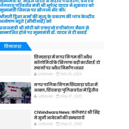
मुख्यमंत्री डॉ. मोहन यादव से केंद्रीय पर्यावरण, वन एवं
जलवायु परिवर्तन मंत्री श्री भूपेन्द्र यादव ने शुक्रवार को
मुख्यमंत्री निवास पर सौजन्य भेंट की।
श्रीमती ट्विशा शर्मा की मृत्यु के प्रकरण की जांच केन्द्रीय
अन्वेषण ब्यूरो (सीबीआई) को
प्रधानमंत्री श्री मोदी को एफएओ एग्रीकोला मैडल से
सम्मानित होने पर मुख्यमंत्री डॉ. यादव ने दी बधाई
छिन्दवाड़ा
छिन्दवाड़ा में नगर निगम की अवैध
कॉलोनियों के खिलाफ बड़ी कार्रवाई: दो
स्थानों पर अवैध निर्माण ध्वस्त
Unknown
Feb 25, 2026
नगर पालिक निगम छिंदवाड़ा प्रदेश में
अव्वल, छिंदवाड़ा पुलिस प्रदेश में द्वितीय
Unknown
May 21, 2025
Chhindwara News: कलेक्टर श्री सिंह
ने सुनी आवेदकों की समस्यायें
Unknown
May 21, 2025