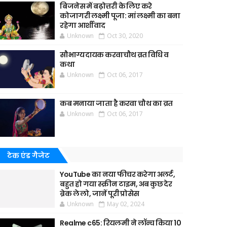
बिजनेस में बढ़ोत्तरी के लिए करे
कोजागरी लक्ष्मी पूजा: मां लक्ष्मी का बना
रहेगा आर्शीवाद
Unknown
Oct 30, 2020
सौभाग्यदायक करवाचौथ व्रत विधि व
कथा
Unknown
Oct 06, 2017
कब मनाया जाता है करवा चौथ का व्रत
Unknown
Oct 06, 2017
टेक एंड गैजेट
YouTube का नया फीचर करेगा अलर्ट,
बहुत हो गया स्क्रीन टाइम, अब कुछ देर
ब्रेक ले लो, जानें पूरी प्रोसेस
Unknown
May 02, 2024
Realme c65: रियलमी ने लॉन्च किया 10