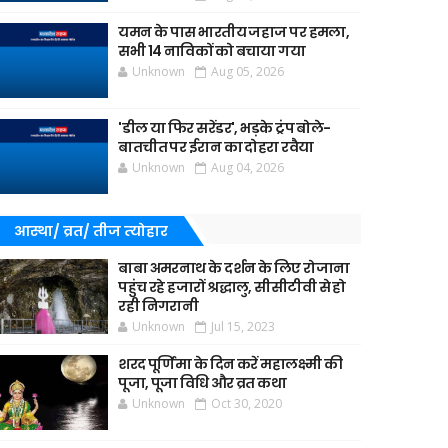
यमन के पास भारतीय जहाज पर हमला,
सभी 14 नाविकों को बचाया गया
Unknown
Aug 05, 2026
'डील या फिर सरेंडर', भड़के ट्रंप बोले-
बातचीत पर ईरान का दोहरा रवैया
Unknown
Aug 04, 2026
आस्था/ व्रत/ तीज त्‍योहार
बाबा अमरनाथ के दर्शन के लिए रोजाना
पहुंच रहे हजारों श्रद्धालु, सीसीटीवी से हो
रही निगरानी
Unknown
Jul 15, 2023
शरद पूर्णिमा के दिन करें महालक्ष्मी की
पूजा, पूजा विधि और व्रत कथा
Unknown
Oct 30, 2020