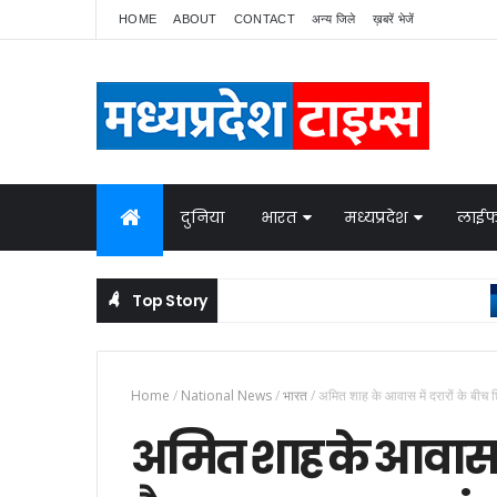
HOME
ABOUT
CONTACT
अन्य जिले
ख़बरें भेजें
दुनिया
भारत
मध्यप्रदेश
लाईफ
Top Story
Home
/
National News
/
भारत
/
अमित शाह के आवास में दरारों के बीच 
अमित शाह के आवास मे