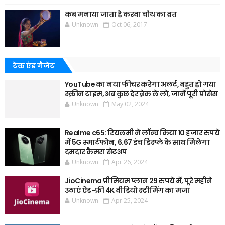
कब मनाया जाता है करवा चौथ का व्रत
Unknown
Oct 06, 2017
टेक एंड गैजेट
YouTube का नया फीचर करेगा अलर्ट, बहुत हो गया
स्क्रीन टाइम, अब कुछ देर ब्रेक ले लो, जानें पूरी प्रोसेस
Unknown
May 02, 2024
Realme c65: रियलमी ने लॉन्च किया 10 हजार रुपये
में 5G स्मार्टफोन, 6.67 इंच डिस्प्ले के साथ मिलेगा
दमदार कैमरा सेटअप
Unknown
Apr 26, 2024
JioCinema प्रीमियम प्लान 29 रुपये में, पूरे महीने
उठाएं ऐड-फ्री 4K वीडियो स्ट्रीमिंग का मजा
Unknown
Apr 25, 2024