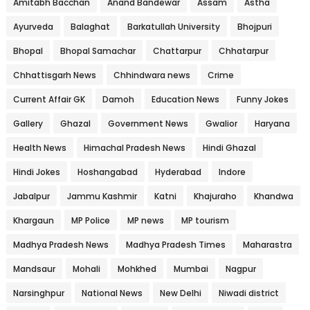
Amitabh Bacchan
Anand Bandewar
Assam
Astha
Ayurveda
Balaghat
Barkatullah University
Bhojpuri
Bhopal
Bhopal Samachar
Chattarpur
Chhatarpur
Chhattisgarh News
Chhindwara news
Crime
Current Affair GK
Damoh
Education News
Funny Jokes
Gallery
Ghazal
Government News
Gwalior
Haryana
Health News
Himachal Pradesh News
Hindi Ghazal
Hindi Jokes
Hoshangabad
Hyderabad
Indore
Jabalpur
Jammu Kashmir
Katni
Khajuraho
Khandwa
Khargaun
MP Police
MP news
MP tourism
Madhya Pradesh News
Madhya Pradesh Times
Maharastra
Mandsaur
Mohali
Mohkhed
Mumbai
Nagpur
Narsinghpur
National News
New Delhi
Niwadi district