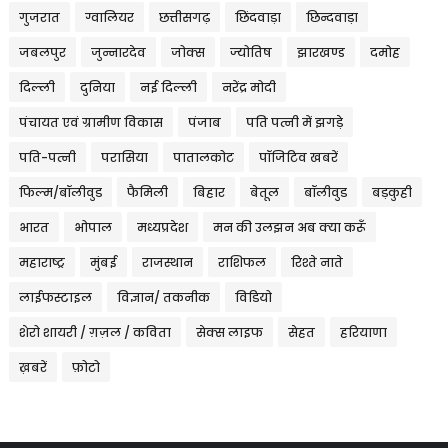
गुजरात
ग्वालियर
छत्तीसगढ़
छिंदवाड़ा
छिन्दवाड़ा
जबलपुर
जुन्नारदेव
जोक्स
ज्योतिष
झारखण्ड
दमोह
दिल्ली
दुनिया
नई दिल्ली
नरेंद्र मोदी
पंचायत एवं ग्रामीण विकास
पंजाब
पति पत्नी में झगड़े
पति-पत्नी
परासिया
पातालकोट
पॉजिटिव खबरें
फिल्म/बॉलीवुड
फैमिली
बिहार
बेतूल
बॉलीवुड
बड़कुही
भारत
भोपाल
मध्यप्रदेश
मन की उलझन अब क्या करूँ
महाराष्ट्र
मुंबई
राजस्थान
राशिफल
रिश्ते नाते
लाईफस्टाइल
विज्ञान/ तकनीक
विडियो
शेरो शायरी / ग़ज़ल / कविता
सेक्स लाइफ
सेहत
हरियाणा
ख़बरें
फ़ोटो