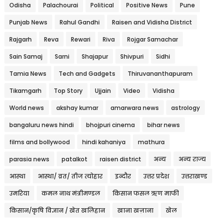
Odisha
Palachourai
Political
Positive News
Pune
Punjab News
Rahul Gandhi
Raisen and Vidisha District
Rajgarh
Reva
Rewari
Riva
Rojgar Samachar
Sain Samaj
Sarni
Shajapur
Shivpuri
Sidhi
Tamia News
Tech and Gadgets
Thiruvananthapuram
Tikamgarh
Top Story
Ujjain
Video
Vidisha
World news
akshay kumar
amarwara news
astrology
bangaluru news hindi
bhojpuri cinema
bihar news
films and bollywood
hindi kahaniya
mathura
parasia news
patalkot
raisen district
अन्य
अन्य राज्य
आस्था
आस्था/ व्रत/ तीज त्‍योहार
इन्दौर
उत्तर प्रदेश
उत्तराखण्ड
उमरिया
कमल नाथ मंत्रीमण्डल
किसान फसल ऋण माफी
किसान/कृषि विज्ञान / खेत खलिहान
खाना खज़ाना
खेल