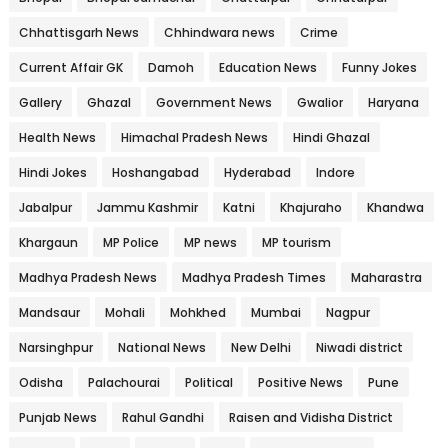
Chhattisgarh News
Chhindwara news
Crime
Current Affair GK
Damoh
Education News
Funny Jokes
Gallery
Ghazal
Government News
Gwalior
Haryana
Health News
Himachal Pradesh News
Hindi Ghazal
Hindi Jokes
Hoshangabad
Hyderabad
Indore
Jabalpur
Jammu Kashmir
Katni
Khajuraho
Khandwa
Khargaun
MP Police
MP news
MP tourism
Madhya Pradesh News
Madhya Pradesh Times
Maharastra
Mandsaur
Mohali
Mohkhed
Mumbai
Nagpur
Narsinghpur
National News
New Delhi
Niwadi district
Odisha
Palachourai
Political
Positive News
Pune
Punjab News
Rahul Gandhi
Raisen and Vidisha District