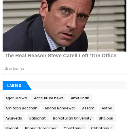
LABELS
Agar-Malwa
Agriculture news
Amit Shah
Amitabh Bacchan
Anand Bandewar
Assam
Astha
Ayurveda
Balaghat
Barkatullah University
Bhojpuri
Bhopal
Bhopal Samachar
Chattarpur
Chhatarpur