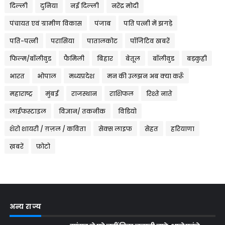
दिल्ली
दुनिया
नई दिल्ली
नरेंद्र मोदी
पंचायत एवं ग्रामीण विकास
पंजाब
पति पत्नी में झगड़े
पति-पत्नी
परासिया
पातालकोट
पॉजिटिव खबरें
फिल्म/बॉलीवुड
फैमिली
बिहार
बेतूल
बॉलीवुड
बड़कुही
भारत
भोपाल
मध्यप्रदेश
मन की उलझन अब क्या करूँ
महाराष्ट्र
मुंबई
राजस्थान
राशिफल
रिश्ते नाते
लाईफस्टाइल
विज्ञान/ तकनीक
विडियो
शेरो शायरी / ग़ज़ल / कविता
सेक्स लाइफ
सेहत
हरियाणा
ख़बरें
फ़ोटो
अन्य राज्य