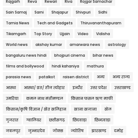
Rajgarh
Reva
Rewari
Riva
Rojgar Samachar
Sain Samaj
Sarni
Shajapur
Shivpuri
Sidhi
Tamia News
Tech and Gadgets
Thiruvananthapuram
Tikamgarh
Top Story
Ujjain
Video
Vidisha
World news
akshay kumar
amarwara news
astrology
bangaluru news hindi
bhojpuri cinema
bihar news
films and bollywood
hindi kahaniya
mathura
parasia news
patalkot
raisen district
अन्य
अन्य राज्य
आस्था
आस्था/ व्रत/ तीज त्‍योहार
इन्दौर
उत्तर प्रदेश
उत्तराखण्ड
उमरिया
कमल नाथ मंत्रीमण्डल
किसान फसल ऋण माफी
किसान/कृषि विज्ञान / खेत खलिहान
खाना खज़ाना
खेल
गुजरात
ग्वालियर
छत्तीसगढ़
छिंदवाड़ा
छिन्दवाड़ा
जबलपुर
जुन्नारदेव
जोक्स
ज्योतिष
झारखण्ड
दमोह