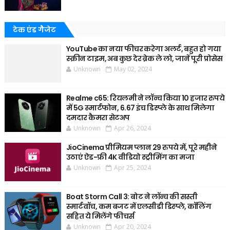
टेक एंड गैजेट
YouTube का नया फीचर करेगा अलर्ट, बहुत हो गया
स्क्रीन टाइम, अब कुछ देर ब्रेक ले लो, जानें पूरी प्रोसेस
Unknown
May 02, 2024
Realme c65: रियलमी ने लॉन्च किया 10 हजार रुपये
में 5G स्मार्टफोन, 6.67 इंच डिस्प्ले के साथ मिलेगा
दमदार कैमरा सेटअप
Unknown
Apr 26, 2024
JioCinema प्रीमियम प्लान 29 रुपये में, पूरे महीने
उठाएं ऐड-फ्री 4K वीडियो स्ट्रीमिंग का मजा
Unknown
Apr 25, 2024
Boat Storm Call 3: बोट ने लॉन्च की सस्ती
स्मार्टवॉच, कम बजट में एलसीडी डिस्प्ले, कॉलिंग
सहित ये मिलेंगे फीचर्स
Unknown
Apr 20, 2024