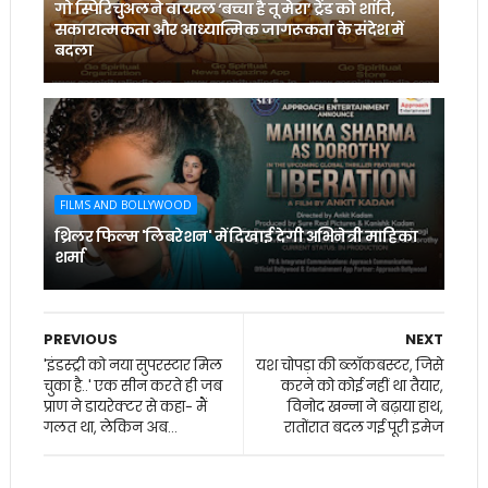
गो स्पिरिचुअल ने वायरल ‘बच्चा है तू मेरा’ ट्रेंड को शांति,
सकारात्मकता और आध्यात्मिक जागरूकता के संदेश में
बदला
FILMS AND BOLLYWOOD
थ्रिलर फिल्म 'लिबरेशन' में दिखाई देगी अभिनेत्री माहिका
शर्मा
PREVIOUS
NEXT
'इंडस्ट्री को नया सुपरस्टार मिल
यश चोपड़ा की ब्लॉकबस्टर, जिसे
चुका है..' एक सीन करते ही जब
करने को कोई नहीं था तैयार,
प्राण ने डायरेक्टर से कहा- मैं
विनोद खन्ना ने बढ़ाया हाथ,
गलत था, लेकिन अब...
रातोंरात बदल गई पूरी इमेज