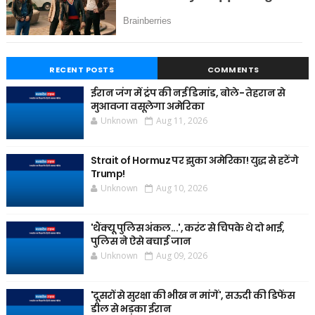
RECENT POSTS
COMMENTS
ईरान जंग में ट्रंप की नई डिमांड, बोले- तेहरान से
मुआवजा वसूलेगा अमेरिका
Unknown
Aug 11, 2026
Strait of Hormuz पर झुका अमेरिका! युद्ध से हटेंगे
Trump!
Unknown
Aug 10, 2026
'थैंक्यू पुलिस अंकल...', करंट से चिपके थे दो भाई,
पुलिस ने ऐसे बचाई जान
Unknown
Aug 09, 2026
'दूसरों से सुरक्षा की भीख न मांगें', सऊदी की डिफेंस
डील से भड़का ईरान