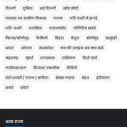
दिल्ली
दुनिया
नई दिल्ली
नरेंद्र मोदी
पंचायत एवं ग्रामीण विकास
पंजाब
पति पत्नी में झगड़े
पति-पत्नी
परासिया
पातालकोट
पॉजिटिव खबरें
फिल्म/बॉलीवुड
फैमिली
बिहार
बेतूल
बॉलीवुड
बड़कुही
भारत
भोपाल
मध्यप्रदेश
मन की उलझन अब क्या करूँ
महाराष्ट्र
मुंबई
राजस्थान
राशिफल
रिश्ते नाते
लाईफस्टाइल
विज्ञान/ तकनीक
विडियो
शेरो शायरी / ग़ज़ल / कविता
सेक्स लाइफ
सेहत
हरियाणा
ख़बरें
फ़ोटो
अन्य राज्य