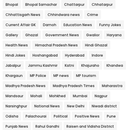
Bhopal
Bhopal Samachar
Chattarpur
Chhatarpur
Chhattisgarh News
Chhindwara news
Crime
Current Affair GK
Damoh
Education News
Funny Jokes
Gallery
Ghazal
Government News
Gwalior
Haryana
Health News
Himachal Pradesh News
Hindi Ghazal
Hindi Jokes
Hoshangabad
Hyderabad
Indore
Jabalpur
Jammu Kashmir
Katni
Khajuraho
Khandwa
Khargaun
MP Police
MP news
MP tourism
Madhya Pradesh News
Madhya Pradesh Times
Maharastra
Mandsaur
Mohali
Mohkhed
Mumbai
Nagpur
Narsinghpur
National News
New Delhi
Niwadi district
Odisha
Palachourai
Political
Positive News
Pune
Punjab News
Rahul Gandhi
Raisen and Vidisha District