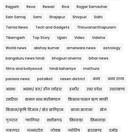
Rajgarh
Reva
Rewari
Riva
Rojgar Samachar
Sain Samaj
Sarni
Shajapur
Shivpuri
Sidhi
Tamia News
Tech and Gadgets
Thiruvananthapuram
Tikamgarh
Top Story
Ujjain
Video
Vidisha
World news
akshay kumar
amarwara news
astrology
bangaluru news hindi
bhojpuri cinema
bihar news
films and bollywood
hindi kahaniya
mathura
parasia news
patalkot
raisen district
अन्य
अन्य राज्य
आस्था
आस्था/ व्रत/ तीज त्‍योहार
इन्दौर
उत्तर प्रदेश
उत्तराखण्ड
उमरिया
कमल नाथ मंत्रीमण्डल
किसान फसल ऋण माफी
किसान/कृषि विज्ञान / खेत खलिहान
खाना खज़ाना
खेल
गुजरात
ग्वालियर
छत्तीसगढ़
छिंदवाड़ा
छिन्दवाड़ा
जबलपुर
जुन्नारदेव
जोक्स
ज्योतिष
झारखण्ड
दमोह