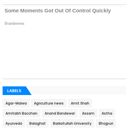
LABELS
Agar-Malwa
Agriculture news
Amit Shah
Amitabh Bacchan
Anand Bandewar
Assam
Astha
Ayurveda
Balaghat
Barkatullah University
Bhojpuri