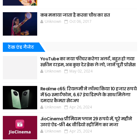
कब मनाया जाता है करवा चौथ का व्रत
Unknown
Oct 06, 2017
टेक एंड गैजेट
YouTube का नया फीचर करेगा अलर्ट, बहुत हो गया
स्क्रीन टाइम, अब कुछ देर ब्रेक ले लो, जानें पूरी प्रोसेस
Unknown
May 02, 2024
Realme c65: रियलमी ने लॉन्च किया 10 हजार रुपये
में 5G स्मार्टफोन, 6.67 इंच डिस्प्ले के साथ मिलेगा
दमदार कैमरा सेटअप
Unknown
Apr 26, 2024
JioCinema प्रीमियम प्लान 29 रुपये में, पूरे महीने
उठाएं ऐड-फ्री 4K वीडियो स्ट्रीमिंग का मजा
Unknown
Apr 25, 2024