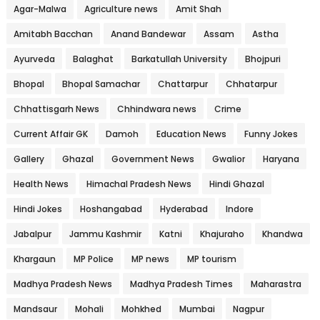
Agar-Malwa
Agriculture news
Amit Shah
Amitabh Bacchan
Anand Bandewar
Assam
Astha
Ayurveda
Balaghat
Barkatullah University
Bhojpuri
Bhopal
Bhopal Samachar
Chattarpur
Chhatarpur
Chhattisgarh News
Chhindwara news
Crime
Current Affair GK
Damoh
Education News
Funny Jokes
Gallery
Ghazal
Government News
Gwalior
Haryana
Health News
Himachal Pradesh News
Hindi Ghazal
Hindi Jokes
Hoshangabad
Hyderabad
Indore
Jabalpur
Jammu Kashmir
Katni
Khajuraho
Khandwa
Khargaun
MP Police
MP news
MP tourism
Madhya Pradesh News
Madhya Pradesh Times
Maharastra
Mandsaur
Mohali
Mohkhed
Mumbai
Nagpur