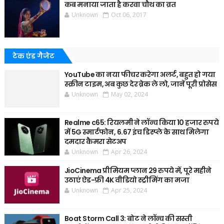
कब मनाया जाता है करवा चौथ का व्रत
Unknown
Oct 06, 2017
टेक एंड गैजेट
YouTube का नया फीचर करेगा अलर्ट, बहुत हो गया
स्क्रीन टाइम, अब कुछ देर ब्रेक ले लो, जानें पूरी प्रोसेस
Unknown
May 02, 2024
Realme c65: रियलमी ने लॉन्च किया 10 हजार रुपये
में 5G स्मार्टफोन, 6.67 इंच डिस्प्ले के साथ मिलेगा
दमदार कैमरा सेटअप
Unknown
Apr 26, 2024
JioCinema प्रीमियम प्लान 29 रुपये में, पूरे महीने
उठाएं ऐड-फ्री 4K वीडियो स्ट्रीमिंग का मजा
Unknown
Apr 25, 2024
Boat Storm Call 3: बोट ने लॉन्च की सस्ती