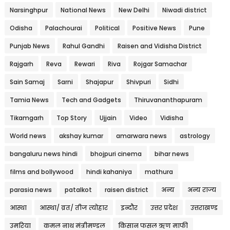
Narsinghpur
National News
New Delhi
Niwadi district
Odisha
Palachourai
Political
Positive News
Pune
Punjab News
Rahul Gandhi
Raisen and Vidisha District
Rajgarh
Reva
Rewari
Riva
Rojgar Samachar
Sain Samaj
Sarni
Shajapur
Shivpuri
Sidhi
Tamia News
Tech and Gadgets
Thiruvananthapuram
Tikamgarh
Top Story
Ujjain
Video
Vidisha
World news
akshay kumar
amarwara news
astrology
bangaluru news hindi
bhojpuri cinema
bihar news
films and bollywood
hindi kahaniya
mathura
parasia news
patalkot
raisen district
अन्य
अन्य राज्य
आस्था
आस्था/ व्रत/ तीज त्‍योहार
इन्दौर
उत्तर प्रदेश
उत्तराखण्ड
उमरिया
कमल नाथ मंत्रीमण्डल
किसान फसल ऋण माफी