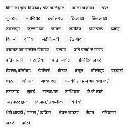
किसान/कृषि विज्ञान / खेत खलिहान
खाना खज़ाना
खेल
गुजरात
ग्वालियर
छत्तीसगढ़
छिंदवाड़ा
छिन्दवाड़ा
जबलपुर
जुन्नारदेव
जोक्स
ज्योतिष
झारखण्ड
दमोह
दिल्ली
दुनिया
नई दिल्ली
नरेंद्र मोदी
पंचायत एवं ग्रामीण विकास
पंजाब
पति पत्नी में झगड़े
पति-पत्नी
परासिया
पातालकोट
पॉजिटिव खबरें
फिल्म/बॉलीवुड
फैमिली
बिहार
बेतूल
बॉलीवुड
बड़कुही
भारत
भोपाल
मध्यप्रदेश
मन की उलझन अब क्या करूँ
महाराष्ट्र
मुंबई
राजस्थान
राशिफल
रिश्ते नाते
लाईफस्टाइल
विज्ञान/ तकनीक
विडियो
शेरो शायरी / ग़ज़ल / कविता
सेक्स लाइफ
सेहत
हरियाणा
ख़बरें
फ़ोटो