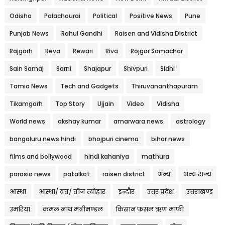
Odisha
Palachourai
Political
Positive News
Pune
Punjab News
Rahul Gandhi
Raisen and Vidisha District
Rajgarh
Reva
Rewari
Riva
Rojgar Samachar
Sain Samaj
Sarni
Shajapur
Shivpuri
Sidhi
Tamia News
Tech and Gadgets
Thiruvananthapuram
Tikamgarh
Top Story
Ujjain
Video
Vidisha
World news
akshay kumar
amarwara news
astrology
bangaluru news hindi
bhojpuri cinema
bihar news
films and bollywood
hindi kahaniya
mathura
parasia news
patalkot
raisen district
अन्य
अन्य राज्य
आस्था
आस्था/ व्रत/ तीज त्‍योहार
इन्दौर
उत्तर प्रदेश
उत्तराखण्ड
उमरिया
कमल नाथ मंत्रीमण्डल
किसान फसल ऋण माफी