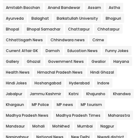
Amitabh Bacchan
Anand Bandewar
Assam
Astha
Ayurveda
Balaghat
Barkatullah University
Bhojpuri
Bhopal
Bhopal Samachar
Chattarpur
Chhatarpur
Chhattisgarh News
Chhindwara news
Crime
Current Affair GK
Damoh
Education News
Funny Jokes
Gallery
Ghazal
Government News
Gwalior
Haryana
Health News
Himachal Pradesh News
Hindi Ghazal
Hindi Jokes
Hoshangabad
Hyderabad
Indore
Jabalpur
Jammu Kashmir
Katni
Khajuraho
Khandwa
Khargaun
MP Police
MP news
MP tourism
Madhya Pradesh News
Madhya Pradesh Times
Maharastra
Mandsaur
Mohali
Mohkhed
Mumbai
Nagpur
Narsinghpur
National News
New Delhi
Niwadi district