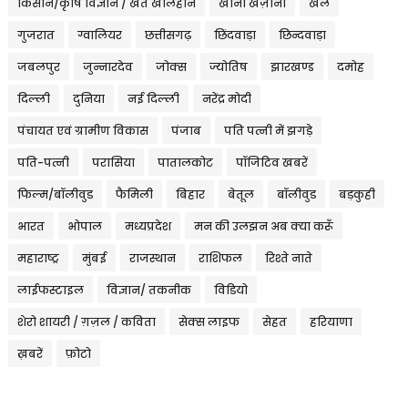
किसान/कृषि विज्ञान / खेत खलिहान
खाना खज़ाना
खेल
गुजरात
ग्वालियर
छत्तीसगढ़
छिंदवाड़ा
छिन्दवाड़ा
जबलपुर
जुन्नारदेव
जोक्स
ज्योतिष
झारखण्ड
दमोह
दिल्ली
दुनिया
नई दिल्ली
नरेंद्र मोदी
पंचायत एवं ग्रामीण विकास
पंजाब
पति पत्नी में झगड़े
पति-पत्नी
परासिया
पातालकोट
पॉजिटिव खबरें
फिल्म/बॉलीवुड
फैमिली
बिहार
बेतूल
बॉलीवुड
बड़कुही
भारत
भोपाल
मध्यप्रदेश
मन की उलझन अब क्या करूँ
महाराष्ट्र
मुंबई
राजस्थान
राशिफल
रिश्ते नाते
लाईफस्टाइल
विज्ञान/ तकनीक
विडियो
शेरो शायरी / ग़ज़ल / कविता
सेक्स लाइफ
सेहत
हरियाणा
ख़बरें
फ़ोटो