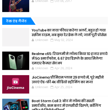
Unknown
Oct 06, 2017
टेक एंड गैजेट
YouTube का नया फीचर करेगा अलर्ट, बहुत हो गया
स्क्रीन टाइम, अब कुछ देर ब्रेक ले लो, जानें पूरी प्रोसेस
Unknown
May 02, 2024
Realme c65: रियलमी ने लॉन्च किया 10 हजार रुपये
में 5G स्मार्टफोन, 6.67 इंच डिस्प्ले के साथ मिलेगा
दमदार कैमरा सेटअप
Unknown
Apr 26, 2024
JioCinema प्रीमियम प्लान 29 रुपये में, पूरे महीने
उठाएं ऐड-फ्री 4K वीडियो स्ट्रीमिंग का मजा
Unknown
Apr 25, 2024
Boat Storm Call 3: बोट ने लॉन्च की सस्ती
स्मार्टवॉच, कम बजट में एलसीडी डिस्प्ले, कॉलिंग