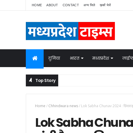
HOME
ABOUT
CONTACT
अन्य जिले
ख़बरें भेजें
दुनिया
भारत
मध्यप्रदेश
लाईफ
Top Story
Home
/
Chhindwara news
/
Lok Sabha Chunav 2024 : छिंदवाड़ा में म
Lok Sabha Chunav 20