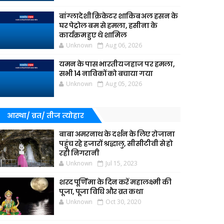
बांग्लादेशी क्रिकेटर शाकिब अल हसन के
घर पेट्रोल बम से हमला, हसीना के
कार्यक्रम हुए थे शामिल
Unknown
Aug 06, 2026
यमन के पास भारतीय जहाज पर हमला,
सभी 14 नाविकों को बचाया गया
Unknown
Aug 05, 2026
आस्था/ व्रत/ तीज त्‍योहार
बाबा अमरनाथ के दर्शन के लिए रोजाना
पहुंच रहे हजारों श्रद्धालु, सीसीटीवी से हो
रही निगरानी
Unknown
Jul 15, 2023
शरद पूर्णिमा के दिन करें महालक्ष्मी की
पूजा, पूजा विधि और व्रत कथा
Unknown
Oct 30, 2020