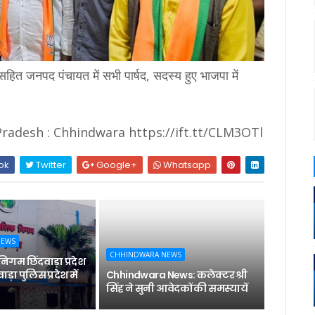
 जनपद पंचायत में सभी पार्षद, सदस्य हुए भाजपा में
radesh : Chhindwara https://ift.tt/CLM3OTl
ok
Twitter
Google+
Whatsapp
NEWS
CHHINDWARA NEWS
गम छिंदवाड़ा प्रदेश
ाड़ा पुलिस प्रदेश में
Chhindwara News: कलेक्टर श्री
सिंह ने सुनी आवेदकों की समस्यायें