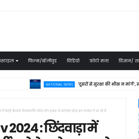
स्टाइल
फिल्म/बॉलीवुड
विडियो
फ़ोटो मज़ा
विज्ञान/
'दूसरों से सुरक्षा की भीख न मांगें', सऊदी की
NATIONAL NEWS
ंत्री कैलाश विजयवर्गीय बोले-लोग इच्छा से कांग्रेस छोड़ कर भाजपा में आ रहे हैं
24 : छिंदवाड़ा में