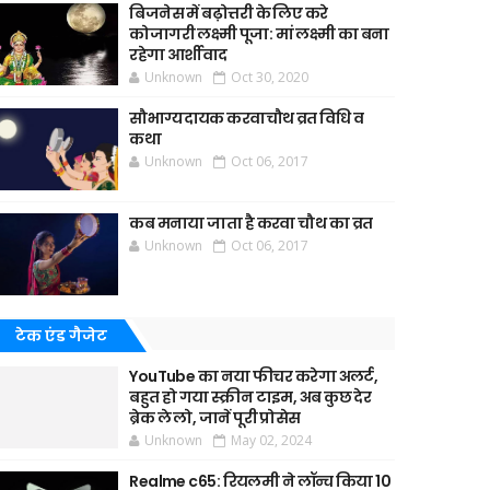
बिजनेस में बढ़ोत्तरी के लिए करे
कोजागरी लक्ष्मी पूजा: मां लक्ष्मी का बना
रहेगा आर्शीवाद
Unknown
Oct 30, 2020
सौभाग्यदायक करवाचौथ व्रत विधि व
कथा
Unknown
Oct 06, 2017
कब मनाया जाता है करवा चौथ का व्रत
Unknown
Oct 06, 2017
टेक एंड गैजेट
YouTube का नया फीचर करेगा अलर्ट,
बहुत हो गया स्क्रीन टाइम, अब कुछ देर
ब्रेक ले लो, जानें पूरी प्रोसेस
Unknown
May 02, 2024
Realme c65: रियलमी ने लॉन्च किया 10