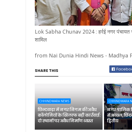
Lok Sabha Chunav 2024 : हर्रई नगर पंचायत सहित
शामिल
from Nai Dunia Hindi News - Madhya P
Facebo
SHARE THIS
CHHINDWARA NEWS
CHHINDWARA 
छिन्दवाड़ा में नगर निगम की अवैध
नगर पालिक नि
कॉलोनियों के खिलाफ बड़ी कार्रवाई:
में अव्वल, छिंदव
दो स्थानों पर अवैध निर्माण ध्वस्त
द्वितीय