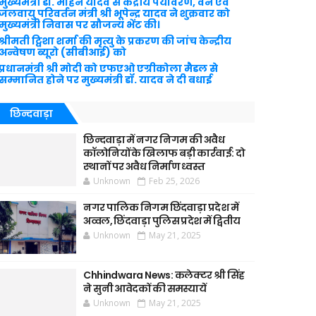
मुख्यमंत्री डॉ. मोहन यादव से केंद्रीय पर्यावरण, वन एवं
जलवायु परिवर्तन मंत्री श्री भूपेन्द्र यादव ने शुक्रवार को
मुख्यमंत्री निवास पर सौजन्य भेंट की।
श्रीमती ट्विशा शर्मा की मृत्यु के प्रकरण की जांच केन्द्रीय
अन्वेषण ब्यूरो (सीबीआई) को
प्रधानमंत्री श्री मोदी को एफएओ एग्रीकोला मैडल से
सम्मानित होने पर मुख्यमंत्री डॉ. यादव ने दी बधाई
छिन्दवाड़ा
छिन्दवाड़ा में नगर निगम की अवैध
कॉलोनियों के खिलाफ बड़ी कार्रवाई: दो
स्थानों पर अवैध निर्माण ध्वस्त
Unknown
Feb 25, 2026
नगर पालिक निगम छिंदवाड़ा प्रदेश में
अव्वल, छिंदवाड़ा पुलिस प्रदेश में द्वितीय
Unknown
May 21, 2025
Chhindwara News: कलेक्टर श्री सिंह
ने सुनी आवेदकों की समस्यायें
Unknown
May 21, 2025