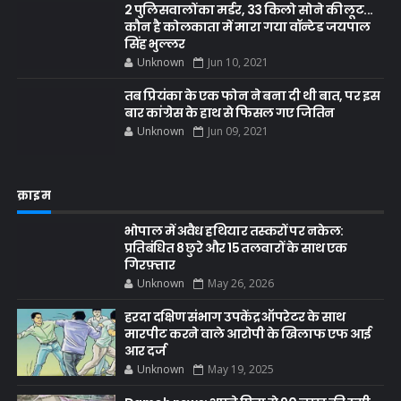
2 पुलिसवालों का मर्डर, 33 किलो सोने की लूट...
कौन है कोलकाता में मारा गया वॉन्टेड जयपाल
सिंह भुल्लर
Unknown
Jun 10, 2021
तब प्रियंका के एक फोन ने बना दी थी बात, पर इस
बार कांग्रेस के हाथ से फिसल गए जितिन
Unknown
Jun 09, 2021
क्राइम
भोपाल में अवैध हथियार तस्करों पर नकेल:
प्रतिबंधित 8 छुरे और 15 तलवारों के साथ एक
गिरफ़्तार
Unknown
May 26, 2026
हरदा दक्षिण संभाग उपकेंद्र ऑपरेटर के साथ
मारपीट करने वाले आरोपी के खिलाफ एफ आई
आर दर्ज
Unknown
May 19, 2025