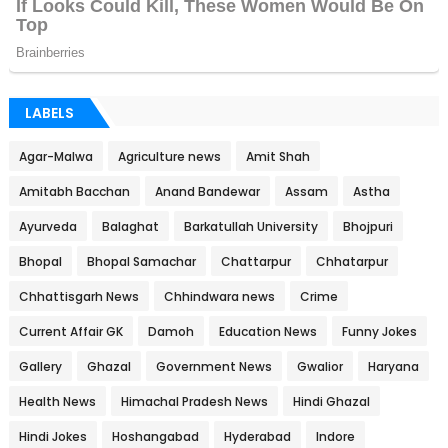
LABELS
Agar-Malwa
Agriculture news
Amit Shah
Amitabh Bacchan
Anand Bandewar
Assam
Astha
Ayurveda
Balaghat
Barkatullah University
Bhojpuri
Bhopal
Bhopal Samachar
Chattarpur
Chhatarpur
Chhattisgarh News
Chhindwara news
Crime
Current Affair GK
Damoh
Education News
Funny Jokes
Gallery
Ghazal
Government News
Gwalior
Haryana
Health News
Himachal Pradesh News
Hindi Ghazal
Hindi Jokes
Hoshangabad
Hyderabad
Indore