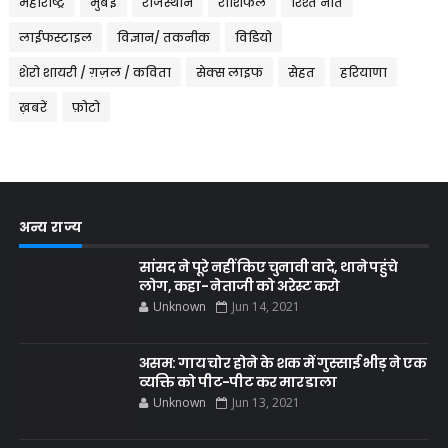
महाराष्ट्र
मुंबई
राजस्थान
राशिफल
रिश्ते नाते
लाईफस्टाइल
विज्ञान/ तकनीक
विडियो
शेरो शायरी / ग़ज़ल / कविता
सेक्स लाइफ
सेहत
हरियाणा
ख़बरें
फ़ोटो
अन्य राज्य
सांसद ने पूरे नहीं किए चुनावी वादे, थाने पहुंचे
लोग, कहा- नेताजी को अरेस्ट करो
Unknown
Jun 14, 2021
असम: गाय चोर होने के शक में गुस्साई भीड़ ने एक
व्यक्ति को पीट-पीट कर मार डाला
Unknown
Jun 13, 2021