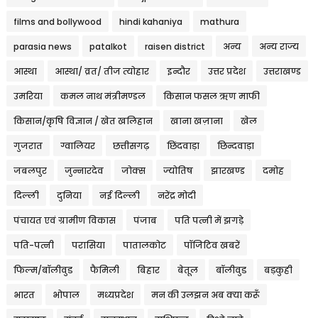
films and bollywood
hindi kahaniya
mathura
parasia news
patalkot
raisen district
अन्य
अन्य राज्य
आस्था
आस्था/ व्रत/ तीज त्‍योहार
इन्दौर
उत्तर प्रदेश
उत्तराखण्ड
उमरिया
कमल नाथ मंत्रीमण्डल
किसान फसल ऋण माफी
किसान/कृषि विज्ञान / खेत खलिहान
खाना खज़ाना
खेल
गुजरात
ग्वालियर
छत्तीसगढ़
छिंदवाड़ा
छिन्दवाड़ा
जबलपुर
जुन्नारदेव
जोक्स
ज्योतिष
झारखण्ड
दमोह
दिल्ली
दुनिया
नई दिल्ली
नरेंद्र मोदी
पंचायत एवं ग्रामीण विकास
पंजाब
पति पत्नी में झगड़े
पति-पत्नी
परासिया
पातालकोट
पॉजिटिव खबरें
फिल्म/बॉलीवुड
फैमिली
बिहार
बेतूल
बॉलीवुड
बड़कुही
भारत
भोपाल
मध्यप्रदेश
मन की उलझन अब क्या करूँ