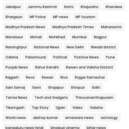
Jabalpur
Jammu Kashmir
Katni
Khajuraho
Khandwa
Khargaun
MP Police
MP news
MP tourism
Madhya Pradesh News
Madhya Pradesh Times
Maharastra
Mandsaur
Mohali
Mohkhed
Mumbai
Nagpur
Narsinghpur
National News
New Delhi
Niwadi district
Odisha
Palachourai
Political
Positive News
Pune
Punjab News
Rahul Gandhi
Raisen and Vidisha District
Rajgarh
Reva
Rewari
Riva
Rojgar Samachar
Sain Samaj
Sarni
Shajapur
Shivpuri
Sidhi
Tamia News
Tech and Gadgets
Thiruvananthapuram
Tikamgarh
Top Story
Ujjain
Video
Vidisha
World news
akshay kumar
amarwara news
astrology
bangaluru news hindi
bhojpuri cinema
bihar news