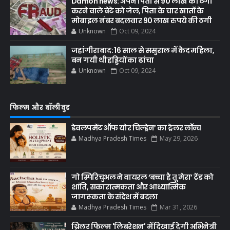
Damoh news: अपने पिता से 90 लाख की ठगी
करने वाले बेटे को जेल, पिता के चार खातों के
मोबाइल नंबर बदलवार 90 लाख रुपये की ठगी
Unknown
Oct 09, 2024
जहांगीराबाद: 16 साल से ससुराल में कैद महिला,
बन गयी थी हड्डियों का ढांचा
Unknown
Oct 09, 2024
फिल्म और बॉलीवुड
डेवलपमेंट ऑफ योर चिल्ड्रेन’ का ट्रेलर लॉन्च
Madhya Pradesh Times
May 29, 2026
गो स्पिरिचुअल ने वायरल ‘बच्चा है तू मेरा’ ट्रेंड को
शांति, सकारात्मकता और आध्यात्मिक
जागरूकता के संदेश में बदला
Madhya Pradesh Times
Mar 31, 2026
थ्रिलर फिल्म 'लिबरेशन' में दिखाई देगी अभिनेत्री