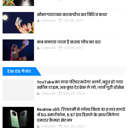
सौभाग्यदायक करवाचौथ व्रत विधि व कथा
Unknown
Oct 06, 2017
कब मनाया जाता है करवा चौथ का व्रत
Unknown
Oct 06, 2017
टेक एंड गैजेट
YouTube का नया फीचर करेगा अलर्ट, बहुत हो गया
स्क्रीन टाइम, अब कुछ देर ब्रेक ले लो, जानें पूरी प्रोसेस
Unknown
May 02, 2024
Realme c65: रियलमी ने लॉन्च किया 10 हजार रुपये
में 5G स्मार्टफोन, 6.67 इंच डिस्प्ले के साथ मिलेगा
दमदार कैमरा सेटअप
Unknown
Apr 26, 2024