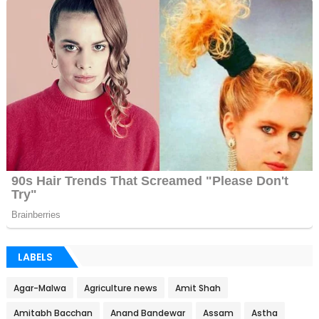
LABELS
Agar-Malwa
Agriculture news
Amit Shah
Amitabh Bacchan
Anand Bandewar
Assam
Astha