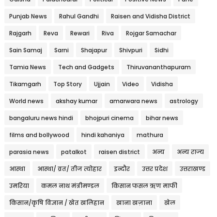
Punjab News
Rahul Gandhi
Raisen and Vidisha District
Rajgarh
Reva
Rewari
Riva
Rojgar Samachar
Sain Samaj
Sarni
Shajapur
Shivpuri
Sidhi
Tamia News
Tech and Gadgets
Thiruvananthapuram
Tikamgarh
Top Story
Ujjain
Video
Vidisha
World news
akshay kumar
amarwara news
astrology
bangaluru news hindi
bhojpuri cinema
bihar news
films and bollywood
hindi kahaniya
mathura
parasia news
patalkot
raisen district
अन्य
अन्य राज्य
आस्था
आस्था/ व्रत/ तीज त्‍योहार
इन्दौर
उत्तर प्रदेश
उत्तराखण्ड
उमरिया
कमल नाथ मंत्रीमण्डल
किसान फसल ऋण माफी
किसान/कृषि विज्ञान / खेत खलिहान
खाना खज़ाना
खेल