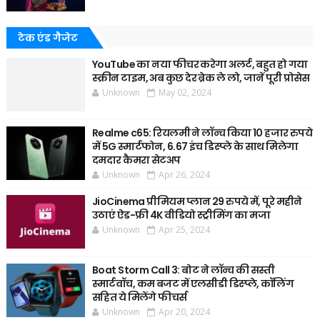
टेक एंड गैजेट
YouTube का नया फीचर करेगा अलर्ट, बहुत हो गया
स्क्रीन टाइम, अब कुछ देर ब्रेक ले लो, जानें पूरी प्रोसेस
Unknown
May 02, 2024
Realme c65: रियलमी ने लॉन्च किया 10 हजार रुपये
में 5G स्मार्टफोन, 6.67 इंच डिस्प्ले के साथ मिलेगा
दमदार कैमरा सेटअप
Unknown
Apr 26, 2024
JioCinema प्रीमियम प्लान 29 रुपये में, पूरे महीने
उठाएं ऐड-फ्री 4K वीडियो स्ट्रीमिंग का मजा
Unknown
Apr 25, 2024
Boat Storm Call 3: बोट ने लॉन्च की सस्ती
स्मार्टवॉच, कम बजट में एलसीडी डिस्प्ले, कॉलिंग
सहित ये मिलेंगे फीचर्स
Unknown
Apr 20, 2024