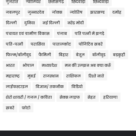
गुजरात
ग्वालियर
छत्तीसगढ़
छिंदवाड़ा
छिन्दवाड़ा
जबलपुर
जुन्नारदेव
जोक्स
ज्योतिष
झारखण्ड
दमोह
दिल्ली
दुनिया
नई दिल्ली
नरेंद्र मोदी
पंचायत एवं ग्रामीण विकास
पंजाब
पति पत्नी में झगड़े
पति-पत्नी
परासिया
पातालकोट
पॉजिटिव खबरें
फिल्म/बॉलीवुड
फैमिली
बिहार
बेतूल
बॉलीवुड
बड़कुही
भारत
भोपाल
मध्यप्रदेश
मन की उलझन अब क्या करूँ
महाराष्ट्र
मुंबई
राजस्थान
राशिफल
रिश्ते नाते
लाईफस्टाइल
विज्ञान/ तकनीक
विडियो
शेरो शायरी / ग़ज़ल / कविता
सेक्स लाइफ
सेहत
हरियाणा
ख़बरें
फ़ोटो