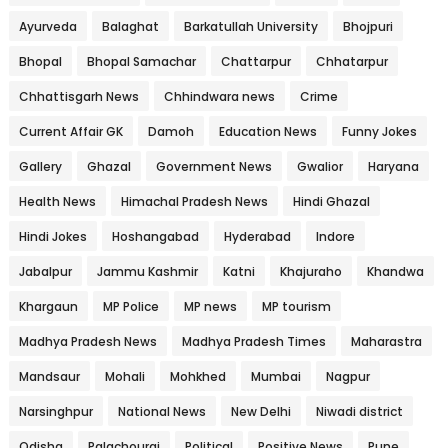
Ayurveda
Balaghat
Barkatullah University
Bhojpuri
Bhopal
Bhopal Samachar
Chattarpur
Chhatarpur
Chhattisgarh News
Chhindwara news
Crime
Current Affair GK
Damoh
Education News
Funny Jokes
Gallery
Ghazal
Government News
Gwalior
Haryana
Health News
Himachal Pradesh News
Hindi Ghazal
Hindi Jokes
Hoshangabad
Hyderabad
Indore
Jabalpur
Jammu Kashmir
Katni
Khajuraho
Khandwa
Khargaun
MP Police
MP news
MP tourism
Madhya Pradesh News
Madhya Pradesh Times
Maharastra
Mandsaur
Mohali
Mohkhed
Mumbai
Nagpur
Narsinghpur
National News
New Delhi
Niwadi district
Odisha
Palachourai
Political
Positive News
Pune