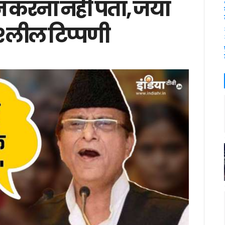
 करना नहीं पता, जया
अश्लील टिप्पणी