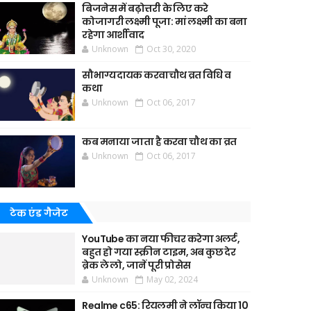
बिजनेस में बढ़ोत्तरी के लिए करे
कोजागरी लक्ष्मी पूजा: मां लक्ष्मी का बना
रहेगा आर्शीवाद
Unknown
Oct 30, 2020
सौभाग्यदायक करवाचौथ व्रत विधि व
कथा
Unknown
Oct 06, 2017
कब मनाया जाता है करवा चौथ का व्रत
Unknown
Oct 06, 2017
टेक एंड गैजेट
YouTube का नया फीचर करेगा अलर्ट,
बहुत हो गया स्क्रीन टाइम, अब कुछ देर
ब्रेक ले लो, जानें पूरी प्रोसेस
Unknown
May 02, 2024
Realme c65: रियलमी ने लॉन्च किया 10