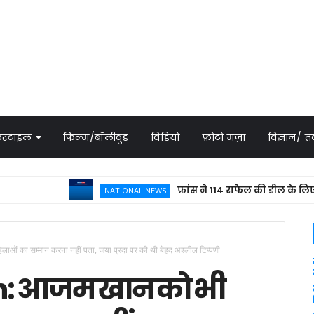
स्टाइल
फिल्म/बॉलीवुड
विडियो
फ़ोटो मज़ा
विज्ञान/
फ्रांस ने 114 राफेल की डील के लिए भेजा प्र
NATIONAL NEWS
ा सम्मान करना नहीं पता, जया प्रदा पर की थी बेहद अश्लील टिप्पणी
 आजम खान को भी