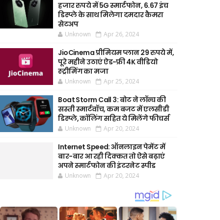
हजार रुपये में 5G स्मार्टफोन, 6.67 इंच
डिस्प्ले के साथ मिलेगा दमदार कैमरा
सेटअप
Unknown
Apr 26, 2024
JioCinema प्रीमियम प्लान 29 रुपये में,
पूरे महीने उठाएं ऐड-फ्री 4K वीडियो
स्ट्रीमिंग का मजा
Unknown
Apr 25, 2024
Boat Storm Call 3: बोट ने लॉन्च की
सस्ती स्मार्टवॉच, कम बजट में एलसीडी
डिस्प्ले, कॉलिंग सहित ये मिलेंगे फीचर्स
Unknown
Apr 20, 2024
Internet Speed: ऑनलाइन पेमेंट में
बार-बार आ रही दिक्कत तो ऐसे बढ़ाएं
अपने स्मार्टफोन की इंटरनेट स्पीड
Unknown
Apr 20, 2024