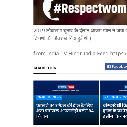
2019 लोकसभा चुनाव के दौरान आजम खान ने जया प
टिप्पणी की चौतरफा निंदा हुई थी।
from India TV Hindi: india Feed https
Facebo
SHARE THIS
NATIONAL NEWS
NATIONAL NEW
फ्रांस ने 114 राफेल की डील के लिए
बांग्लादेशी क
भेजा प्रपोजल, भारत में ही बनेंगे 94
हसन के घर पेट
विमान
हसीना के कार्