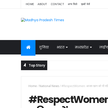
HOME
ABOUT
CONTACT
अन्य जिले
ख़बरें भेजें
दुनिया
भारत
मध्यप्रदेश
लाईफ
Top Story
नेपाल में बवाल, भारत ने बॉर्डर पर बढ़ाई निगरानी
NATIONAL NEWS
Home
/
National News
/
#RespectWomen: आजम खान को भी महिलाओं क
#RespectWomen: