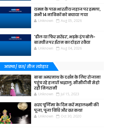
यमन के पास भारतीय जहाज पर हमला,
सभी 14 नाविकों को बचाया गया
Unknown
Aug 05, 2026
'डील या फिर सरेंडर', भड़के ट्रंप बोले-
बातचीत पर ईरान का दोहरा रवैया
Unknown
Aug 04, 2026
आस्था/ व्रत/ तीज त्‍योहार
बाबा अमरनाथ के दर्शन के लिए रोजाना
पहुंच रहे हजारों श्रद्धालु, सीसीटीवी से हो
रही निगरानी
Unknown
Jul 15, 2023
शरद पूर्णिमा के दिन करें महालक्ष्मी की
पूजा, पूजा विधि और व्रत कथा
Unknown
Oct 30, 2020