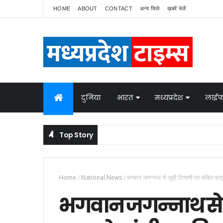
HOME
ABOUT
CONTACT
अन्य जिले
ख़बरें भेजें
दुनिया
भारत
मध्यप्रदेश
लाईफ
Top Story
Home
/
National News
/
भगवान जगन्नाथ से जुड़ी टिप्पणी पर संबित पात
भगवान जगन्नाथ से जु