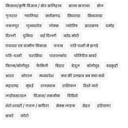
किसान/कृषि विज्ञान / खेत खलिहान
खाना खज़ाना
खेल
गुजरात
ग्वालियर
छत्तीसगढ़
छिंदवाड़ा
छिन्दवाड़ा
जबलपुर
जुन्नारदेव
जोक्स
ज्योतिष
झारखण्ड
दमोह
दिल्ली
दुनिया
नई दिल्ली
नरेंद्र मोदी
पंचायत एवं ग्रामीण विकास
पंजाब
पति पत्नी में झगड़े
पति-पत्नी
परासिया
पातालकोट
पॉजिटिव खबरें
फिल्म/बॉलीवुड
फैमिली
बिहार
बेतूल
बॉलीवुड
बड़कुही
भारत
भोपाल
मध्यप्रदेश
मन की उलझन अब क्या करूँ
महाराष्ट्र
मुंबई
राजस्थान
राशिफल
रिश्ते नाते
लाईफस्टाइल
विज्ञान/ तकनीक
विडियो
शेरो शायरी / ग़ज़ल / कविता
सेक्स लाइफ
सेहत
हरियाणा
ख़बरें
फ़ोटो