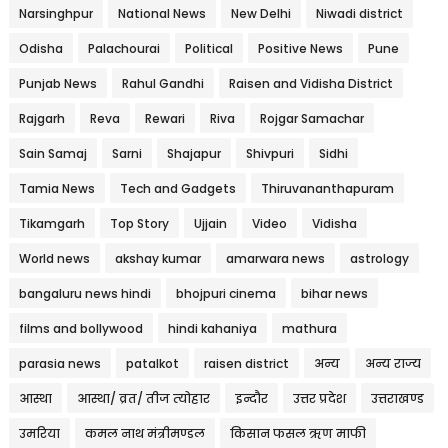
Narsinghpur
National News
New Delhi
Niwadi district
Odisha
Palachourai
Political
Positive News
Pune
Punjab News
Rahul Gandhi
Raisen and Vidisha District
Rajgarh
Reva
Rewari
Riva
Rojgar Samachar
Sain Samaj
Sarni
Shajapur
Shivpuri
Sidhi
Tamia News
Tech and Gadgets
Thiruvananthapuram
Tikamgarh
Top Story
Ujjain
Video
Vidisha
World news
akshay kumar
amarwara news
astrology
bangaluru news hindi
bhojpuri cinema
bihar news
films and bollywood
hindi kahaniya
mathura
parasia news
patalkot
raisen district
अन्य
अन्य राज्य
आस्था
आस्था/ व्रत/ तीज त्‍योहार
इन्दौर
उत्तर प्रदेश
उत्तराखण्ड
उमरिया
कमल नाथ मंत्रीमण्डल
किसान फसल ऋण माफी