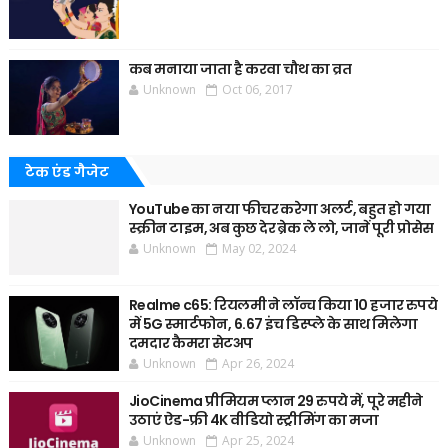
कब मनाया जाता है करवा चौथ का व्रत
Unknown
Oct 06, 2017
टेक एंड गैजेट
YouTube का नया फीचर करेगा अलर्ट, बहुत हो गया
स्क्रीन टाइम, अब कुछ देर ब्रेक ले लो, जानें पूरी प्रोसेस
Unknown
May 02, 2024
Realme c65: रियलमी ने लॉन्च किया 10 हजार रुपये
में 5G स्मार्टफोन, 6.67 इंच डिस्प्ले के साथ मिलेगा
दमदार कैमरा सेटअप
Unknown
Apr 26, 2024
JioCinema प्रीमियम प्लान 29 रुपये में, पूरे महीने
उठाएं ऐड-फ्री 4K वीडियो स्ट्रीमिंग का मजा
Unknown
Apr 25, 2024