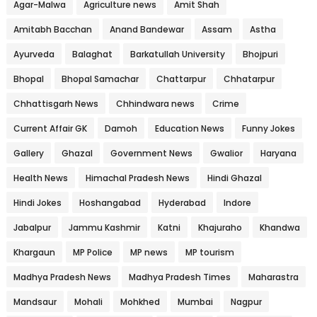
Agar-Malwa
Agriculture news
Amit Shah
Amitabh Bacchan
Anand Bandewar
Assam
Astha
Ayurveda
Balaghat
Barkatullah University
Bhojpuri
Bhopal
Bhopal Samachar
Chattarpur
Chhatarpur
Chhattisgarh News
Chhindwara news
Crime
Current Affair GK
Damoh
Education News
Funny Jokes
Gallery
Ghazal
Government News
Gwalior
Haryana
Health News
Himachal Pradesh News
Hindi Ghazal
Hindi Jokes
Hoshangabad
Hyderabad
Indore
Jabalpur
Jammu Kashmir
Katni
Khajuraho
Khandwa
Khargaun
MP Police
MP news
MP tourism
Madhya Pradesh News
Madhya Pradesh Times
Maharastra
Mandsaur
Mohali
Mohkhed
Mumbai
Nagpur