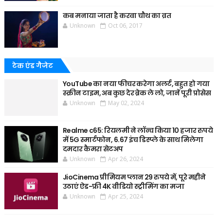
कब मनाया जाता है करवा चौथ का व्रत
Unknown
Oct 06, 2017
टेक एंड गैजेट
YouTube का नया फीचर करेगा अलर्ट, बहुत हो गया
स्क्रीन टाइम, अब कुछ देर ब्रेक ले लो, जानें पूरी प्रोसेस
Unknown
May 02, 2024
Realme c65: रियलमी ने लॉन्च किया 10 हजार रुपये
में 5G स्मार्टफोन, 6.67 इंच डिस्प्ले के साथ मिलेगा
दमदार कैमरा सेटअप
Unknown
Apr 26, 2024
JioCinema प्रीमियम प्लान 29 रुपये में, पूरे महीने
उठाएं ऐड-फ्री 4K वीडियो स्ट्रीमिंग का मजा
Unknown
Apr 25, 2024