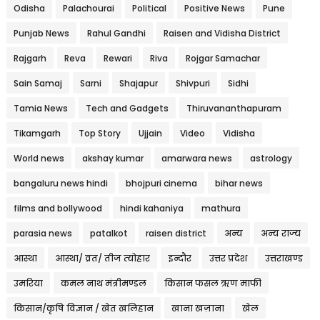
Odisha
Palachourai
Political
Positive News
Pune
Punjab News
Rahul Gandhi
Raisen and Vidisha District
Rajgarh
Reva
Rewari
Riva
Rojgar Samachar
Sain Samaj
Sarni
Shajapur
Shivpuri
Sidhi
Tamia News
Tech and Gadgets
Thiruvananthapuram
Tikamgarh
Top Story
Ujjain
Video
Vidisha
World news
akshay kumar
amarwara news
astrology
bangaluru news hindi
bhojpuri cinema
bihar news
films and bollywood
hindi kahaniya
mathura
parasia news
patalkot
raisen district
अन्य
अन्य राज्य
आस्था
आस्था/ व्रत/ तीज त्‍योहार
इन्दौर
उत्तर प्रदेश
उत्तराखण्ड
उमरिया
कमल नाथ मंत्रीमण्डल
किसान फसल ऋण माफी
किसान/कृषि विज्ञान / खेत खलिहान
खाना खज़ाना
खेल