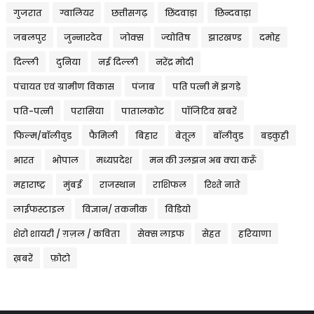
गुजरात
ग्वालियर
छत्तीसगढ़
छिंदवाड़ा
छिन्दवाड़ा
जबलपुर
जुन्नारदेव
जोक्स
ज्योतिष
झारखण्ड
दमोह
दिल्ली
दुनिया
नई दिल्ली
नरेंद्र मोदी
पंचायत एवं ग्रामीण विकास
पंजाब
पति पत्नी में झगड़े
पति-पत्नी
परासिया
पातालकोट
पॉजिटिव खबरें
फिल्म/बॉलीवुड
फैमिली
बिहार
बेतूल
बॉलीवुड
बड़कुही
भारत
भोपाल
मध्यप्रदेश
मन की उलझन अब क्या करूँ
महाराष्ट्र
मुंबई
राजस्थान
राशिफल
रिश्ते नाते
लाईफस्टाइल
विज्ञान/ तकनीक
विडियो
शेरो शायरी / ग़ज़ल / कविता
सेक्स लाइफ
सेहत
हरियाणा
ख़बरें
फ़ोटो