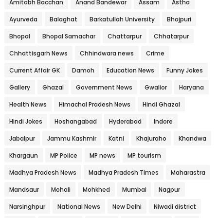
Amitabh Bacchan
Anand Bandewar
Assam
Astha
Ayurveda
Balaghat
Barkatullah University
Bhojpuri
Bhopal
Bhopal Samachar
Chattarpur
Chhatarpur
Chhattisgarh News
Chhindwara news
Crime
Current Affair GK
Damoh
Education News
Funny Jokes
Gallery
Ghazal
Government News
Gwalior
Haryana
Health News
Himachal Pradesh News
Hindi Ghazal
Hindi Jokes
Hoshangabad
Hyderabad
Indore
Jabalpur
Jammu Kashmir
Katni
Khajuraho
Khandwa
Khargaun
MP Police
MP news
MP tourism
Madhya Pradesh News
Madhya Pradesh Times
Maharastra
Mandsaur
Mohali
Mohkhed
Mumbai
Nagpur
Narsinghpur
National News
New Delhi
Niwadi district