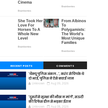
RECENT POSTS
COMMENTS
'थैंक्यू पुलिस अंकल...', करंट से चिपके थे
दो भाई, पुलिस ने ऐसे बचाई जान
Unknown
Aug 09, 2026
'दूसरों से सुरक्षा की भीख न मांगें', सऊदी
की डिफेंस डील से भड़का ईरान
Unknown
Aug 08, 2026