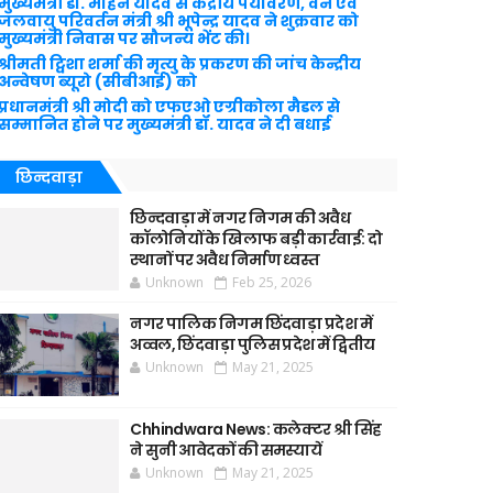
मुख्यमंत्री डॉ. मोहन यादव से केंद्रीय पर्यावरण, वन एवं
जलवायु परिवर्तन मंत्री श्री भूपेन्द्र यादव ने शुक्रवार को
मुख्यमंत्री निवास पर सौजन्य भेंट की।
श्रीमती ट्विशा शर्मा की मृत्यु के प्रकरण की जांच केन्द्रीय
अन्वेषण ब्यूरो (सीबीआई) को
प्रधानमंत्री श्री मोदी को एफएओ एग्रीकोला मैडल से
सम्मानित होने पर मुख्यमंत्री डॉ. यादव ने दी बधाई
छिन्दवाड़ा
छिन्दवाड़ा में नगर निगम की अवैध
कॉलोनियों के खिलाफ बड़ी कार्रवाई: दो
स्थानों पर अवैध निर्माण ध्वस्त
Unknown
Feb 25, 2026
नगर पालिक निगम छिंदवाड़ा प्रदेश में
अव्वल, छिंदवाड़ा पुलिस प्रदेश में द्वितीय
Unknown
May 21, 2025
Chhindwara News: कलेक्टर श्री सिंह
ने सुनी आवेदकों की समस्यायें
Unknown
May 21, 2025