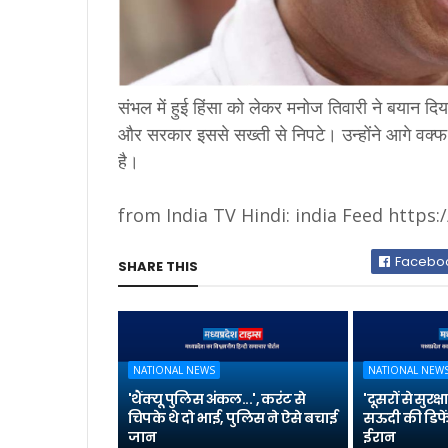
संभल में हुई हिंसा को लेकर मनोज तिवारी ने बयान दि
और सरकार इससे सख्ती से निपटे। उन्होंने आगे वक्फ
है।
from India TV Hindi: india Feed https:/
Facebo
SHARE THIS
NATIONAL NEWS
NATIONAL NEW
'थैंक्यू पुलिस अंकल...', करंट से
'दूसरों से सुरक्
चिपके थे दो भाई, पुलिस ने ऐसे बचाई
सऊदी की डिफे
जान
ईरान