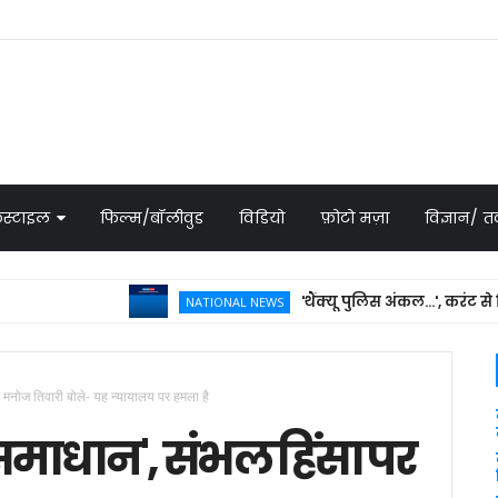
स्टाइल
फिल्म/बॉलीवुड
विडियो
फ़ोटो मज़ा
विज्ञान/
'थैंक्यू पुलिस अंकल...', करंट से चिपके 
NATIONAL NEWS
ाई में मिला शव
र मनोज तिवारी बोले- यह न्यायालय पर हमला है
ा समाधान', संभल हिंसा पर