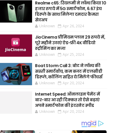
Realme c65: रियलमी ने लॉन्च किया 10
हजार रुपये में 5G स्मार्टफोन, 6.67 इंच
डिस्प्ले के साथ मिलेगा दमदार कैमरा
सेटअप
Unknown
Apr 26, 2024
JioCinema प्रीमियम प्लान 29 रुपये में,
पूरे महीने उठाएं ऐड-फ्री 4K वीडियो
स्ट्रीमिंग का मजा
Unknown
Apr 25, 2024
Boat Storm Call 3: बोट ने लॉन्च की
सस्ती स्मार्टवॉच, कम बजट में एलसीडी
डिस्प्ले, कॉलिंग सहित ये मिलेंगे फीचर्स
Unknown
Apr 20, 2024
Internet Speed: ऑनलाइन पेमेंट में
बार-बार आ रही दिक्कत तो ऐसे बढ़ाएं
अपने स्मार्टफोन की इंटरनेट स्पीड
Unknown
Apr 20, 2024