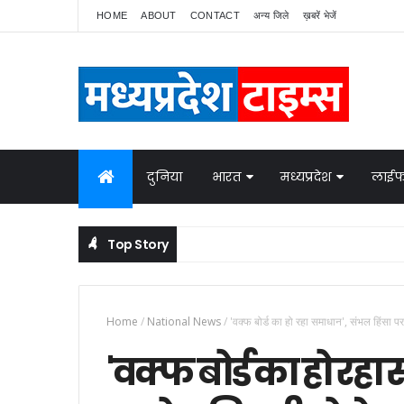
HOME
ABOUT
CONTACT
अन्य जिले
ख़बरें भेजें
दुनिया
भारत
मध्यप्रदेश
लाईफ
Top Story
 सुरक्षा
गड्ढे में कैसे दबा ये ज़िंदा मजदूर? खुद
NATIONAL NEWS
Home
/
National News
/
'वक्फ बोर्ड का हो रहा समाधान', संभल हिंसा प
'वक्फ बोर्ड का हो रह