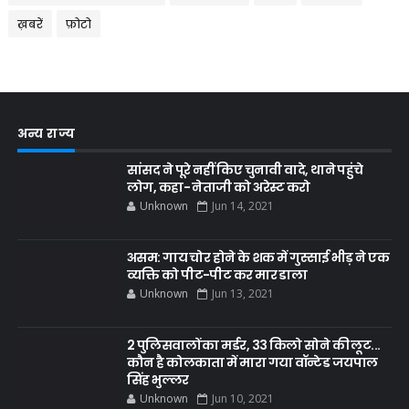
ख़बरें
फ़ोटो
अन्य राज्य
सांसद ने पूरे नहीं किए चुनावी वादे, थाने पहुंचे
लोग, कहा- नेताजी को अरेस्ट करो
Unknown
Jun 14, 2021
असम: गाय चोर होने के शक में गुस्साई भीड़ ने एक
व्यक्ति को पीट-पीट कर मार डाला
Unknown
Jun 13, 2021
2 पुलिसवालों का मर्डर, 33 किलो सोने की लूट...
कौन है कोलकाता में मारा गया वॉन्टेड जयपाल
सिंह भुल्लर
Unknown
Jun 10, 2021