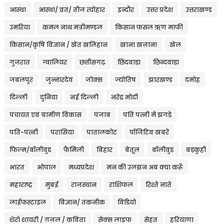
आस्था
आस्था/ व्रत/ तीज त्‍योहार
इन्दौर
उत्तर प्रदेश
उत्तराखण्ड
उमरिया
कमल नाथ मंत्रीमण्डल
किसान फसल ऋण माफी
किसान/कृषि विज्ञान / खेत खलिहान
खाना खज़ाना
खेल
गुजरात
ग्वालियर
छत्तीसगढ़
छिंदवाड़ा
छिन्दवाड़ा
जबलपुर
जुन्नारदेव
जोक्स
ज्योतिष
झारखण्ड
दमोह
दिल्ली
दुनिया
नई दिल्ली
नरेंद्र मोदी
पंचायत एवं ग्रामीण विकास
पंजाब
पति पत्नी में झगड़े
पति-पत्नी
परासिया
पातालकोट
पॉजिटिव खबरें
फिल्म/बॉलीवुड
फैमिली
बिहार
बेतूल
बॉलीवुड
बड़कुही
भारत
भोपाल
मध्यप्रदेश
मन की उलझन अब क्या करूँ
महाराष्ट्र
मुंबई
राजस्थान
राशिफल
रिश्ते नाते
लाईफस्टाइल
विज्ञान/ तकनीक
विडियो
शेरो शायरी / ग़ज़ल / कविता
सेक्स लाइफ
सेहत
हरियाणा