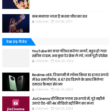
कब मनाया जाता है करवा चौथ का व्रत
Unknown
Oct 06, 2017
टेक एंड गैजेट
YouTube का नया फीचर करेगा अलर्ट, बहुत हो गया
स्क्रीन टाइम, अब कुछ देर ब्रेक ले लो, जानें पूरी प्रोसेस
Unknown
May 02, 2024
Realme c65: रियलमी ने लॉन्च किया 10 हजार रुपये
में 5G स्मार्टफोन, 6.67 इंच डिस्प्ले के साथ मिलेगा
दमदार कैमरा सेटअप
Unknown
Apr 26, 2024
JioCinema प्रीमियम प्लान 29 रुपये में, पूरे महीने
उठाएं ऐड-फ्री 4K वीडियो स्ट्रीमिंग का मजा
Unknown
Apr 25, 2024