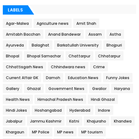
LABELS
Agar-Malwa
Agriculture news
Amit Shah
Amitabh Bacchan
Anand Bandewar
Assam
Astha
Ayurveda
Balaghat
Barkatullah University
Bhojpuri
Bhopal
Bhopal Samachar
Chattarpur
Chhatarpur
Chhattisgarh News
Chhindwara news
Crime
Current Affair GK
Damoh
Education News
Funny Jokes
Gallery
Ghazal
Government News
Gwalior
Haryana
Health News
Himachal Pradesh News
Hindi Ghazal
Hindi Jokes
Hoshangabad
Hyderabad
Indore
Jabalpur
Jammu Kashmir
Katni
Khajuraho
Khandwa
Khargaun
MP Police
MP news
MP tourism