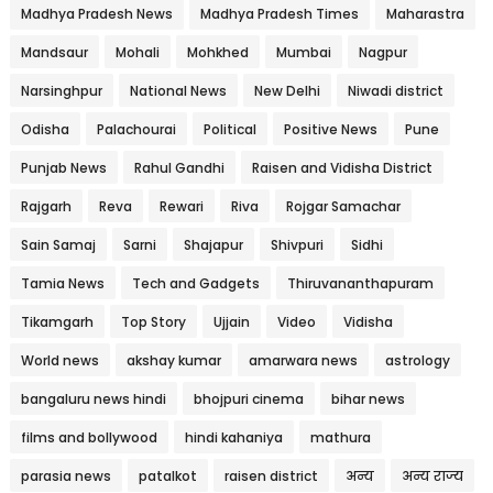
Madhya Pradesh News
Madhya Pradesh Times
Maharastra
Mandsaur
Mohali
Mohkhed
Mumbai
Nagpur
Narsinghpur
National News
New Delhi
Niwadi district
Odisha
Palachourai
Political
Positive News
Pune
Punjab News
Rahul Gandhi
Raisen and Vidisha District
Rajgarh
Reva
Rewari
Riva
Rojgar Samachar
Sain Samaj
Sarni
Shajapur
Shivpuri
Sidhi
Tamia News
Tech and Gadgets
Thiruvananthapuram
Tikamgarh
Top Story
Ujjain
Video
Vidisha
World news
akshay kumar
amarwara news
astrology
bangaluru news hindi
bhojpuri cinema
bihar news
films and bollywood
hindi kahaniya
mathura
parasia news
patalkot
raisen district
अन्य
अन्य राज्य