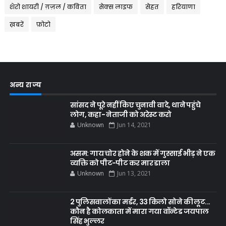
शेरो शायरी / ग़ज़ल / कविता
सेक्स लाइफ
सेहत
हरियाणा
ख़बरें
फ़ोटो
अन्य राज्य
सांसद ने पूरे नहीं किए चुनावी वादे, थाने पहुंचे
लोग, कहा- नेताजी को अरेस्ट करो
Unknown
Jun 14, 2021
असम: गाय चोर होने के शक में गुस्साई भीड़ ने एक
व्यक्ति को पीट-पीट कर मार डाला
Unknown
Jun 13, 2021
2 पुलिसवालों का मर्डर, 33 किलो सोने की लूट...
कौन है कोलकाता में मारा गया वॉन्टेड जयपाल
सिंह भुल्लर