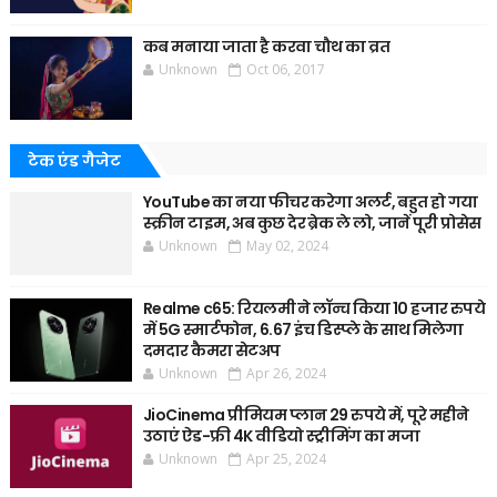
कब मनाया जाता है करवा चौथ का व्रत
Unknown
Oct 06, 2017
टेक एंड गैजेट
YouTube का नया फीचर करेगा अलर्ट, बहुत हो गया
स्क्रीन टाइम, अब कुछ देर ब्रेक ले लो, जानें पूरी प्रोसेस
Unknown
May 02, 2024
Realme c65: रियलमी ने लॉन्च किया 10 हजार रुपये
में 5G स्मार्टफोन, 6.67 इंच डिस्प्ले के साथ मिलेगा
दमदार कैमरा सेटअप
Unknown
Apr 26, 2024
JioCinema प्रीमियम प्लान 29 रुपये में, पूरे महीने
उठाएं ऐड-फ्री 4K वीडियो स्ट्रीमिंग का मजा
Unknown
Apr 25, 2024