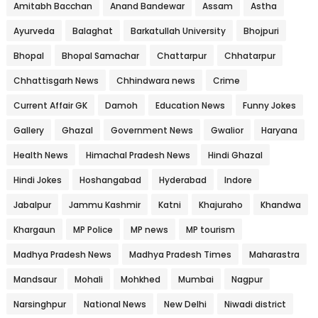
Amitabh Bacchan
Anand Bandewar
Assam
Astha
Ayurveda
Balaghat
Barkatullah University
Bhojpuri
Bhopal
Bhopal Samachar
Chattarpur
Chhatarpur
Chhattisgarh News
Chhindwara news
Crime
Current Affair GK
Damoh
Education News
Funny Jokes
Gallery
Ghazal
Government News
Gwalior
Haryana
Health News
Himachal Pradesh News
Hindi Ghazal
Hindi Jokes
Hoshangabad
Hyderabad
Indore
Jabalpur
Jammu Kashmir
Katni
Khajuraho
Khandwa
Khargaun
MP Police
MP news
MP tourism
Madhya Pradesh News
Madhya Pradesh Times
Maharastra
Mandsaur
Mohali
Mohkhed
Mumbai
Nagpur
Narsinghpur
National News
New Delhi
Niwadi district