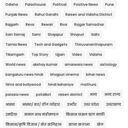
Odisha
Palachourai
Political
Positive News
Pune
Punjab News
Rahul Gandhi
Raisen and Vidisha District
Rajgarh
Reva
Rewari
Riva
Rojgar Samachar
Sain Samaj
Sarni
Shajapur
Shivpuri
Sidhi
Tamia News
Tech and Gadgets
Thiruvananthapuram
Tikamgarh
Top Story
Ujjain
Video
Vidisha
World news
akshay kumar
amarwara news
astrology
bangaluru news hindi
bhojpuri cinema
bihar news
films and bollywood
hindi kahaniya
mathura
parasia news
patalkot
raisen district
अन्य
अन्य राज्य
आस्था
आस्था/ व्रत/ तीज त्‍योहार
इन्दौर
उत्तर प्रदेश
उत्तराखण्ड
उमरिया
कमल नाथ मंत्रीमण्डल
किसान फसल ऋण माफी
किसान/कृषि विज्ञान / खेत खलिहान
खाना खज़ाना
खेल