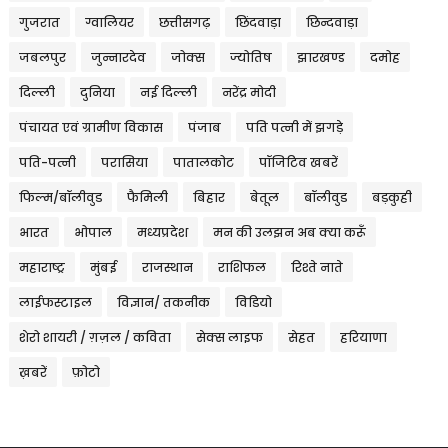
गुजरात
ग्वालियर
छत्तीसगढ़
छिंदवाड़ा
छिन्दवाड़ा
जबलपुर
जुन्नारदेव
जोक्स
ज्योतिष
झारखण्ड
दमोह
दिल्ली
दुनिया
नई दिल्ली
नरेंद्र मोदी
पंचायत एवं ग्रामीण विकास
पंजाब
पति पत्नी में झगड़े
पति-पत्नी
परासिया
पातालकोट
पॉजिटिव खबरें
फिल्म/बॉलीवुड
फैमिली
बिहार
बेतूल
बॉलीवुड
बड़कुही
भारत
भोपाल
मध्यप्रदेश
मन की उलझन अब क्या करूँ
महाराष्ट्र
मुंबई
राजस्थान
राशिफल
रिश्ते नाते
लाईफस्टाइल
विज्ञान/ तकनीक
विडियो
शेरो शायरी / ग़ज़ल / कविता
सेक्स लाइफ
सेहत
हरियाणा
ख़बरें
फ़ोटो