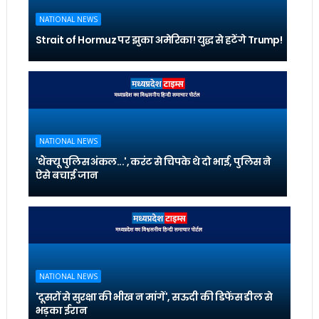
NATIONAL NEWS
Strait of Hormuz पर झुका अमेरिका! युद्ध से हटेंगे Trump!
NATIONAL NEWS
'थैंक्यू पुलिस अंकल...', करंट से चिपके थे दो भाई, पुलिस ने
ऐसे बचाई जान
NATIONAL NEWS
'दूसरों से सुरक्षा की भीख न मांगें', सऊदी की डिफेंस डील से
भड़का ईरान