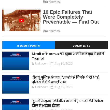
RECENT POSTS
COMMENTS
Strait of Hormuz पर झुका अमेरिका! युद्ध से हटेंगे
Trump!
Unknown
Aug 10, 2026
'थैंक्यू पुलिस अंकल...', करंट से चिपके थे दो भाई,
पुलिस ने ऐसे बचाई जान
Unknown
Aug 09, 2026
'दूसरों से सुरक्षा की भीख न मांगें', सऊदी की डिफेंस
डील से भड़का ईरान