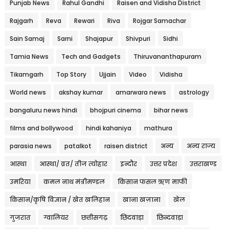
Punjab News
Rahul Gandhi
Raisen and Vidisha District
Rajgarh
Reva
Rewari
Riva
Rojgar Samachar
Sain Samaj
Sarni
Shajapur
Shivpuri
Sidhi
Tamia News
Tech and Gadgets
Thiruvananthapuram
Tikamgarh
Top Story
Ujjain
Video
Vidisha
World news
akshay kumar
amarwara news
astrology
bangaluru news hindi
bhojpuri cinema
bihar news
films and bollywood
hindi kahaniya
mathura
parasia news
patalkot
raisen district
अन्य
अन्य राज्य
आस्था
आस्था/ व्रत/ तीज त्‍योहार
इन्दौर
उत्तर प्रदेश
उत्तराखण्ड
उमरिया
कमल नाथ मंत्रीमण्डल
किसान फसल ऋण माफी
किसान/कृषि विज्ञान / खेत खलिहान
खाना खज़ाना
खेल
गुजरात
ग्वालियर
छत्तीसगढ़
छिंदवाड़ा
छिन्दवाड़ा