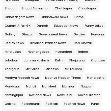
Bhopal
Bhopal Samachar
Chattarpur
Chhatarpur
Chhattisgarh News
Chhindwara news
Crime
Current Affair GK
Damoh
Education News
Funny Jokes
Gallery
Ghazal
Government News
Gwalior
Haryana
Health News
Himachal Pradesh News
Hindi Ghazal
Hindi Jokes
Hoshangabad
Hyderabad
Indore
Jabalpur
Jammu Kashmir
Katni
Khajuraho
Khandwa
Khargaun
MP Police
MP news
MP tourism
Madhya Pradesh News
Madhya Pradesh Times
Maharastra
Mandsaur
Mohali
Mohkhed
Mumbai
Nagpur
Narsinghpur
National News
New Delhi
Niwadi district
Odisha
Palachourai
Political
Positive News
Pune