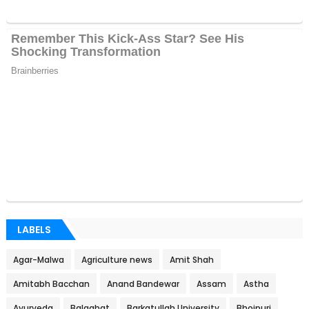
LABELS
Agar-Malwa
Agriculture news
Amit Shah
Amitabh Bacchan
Anand Bandewar
Assam
Astha
Ayurveda
Balaghat
Barkatullah University
Bhojpuri