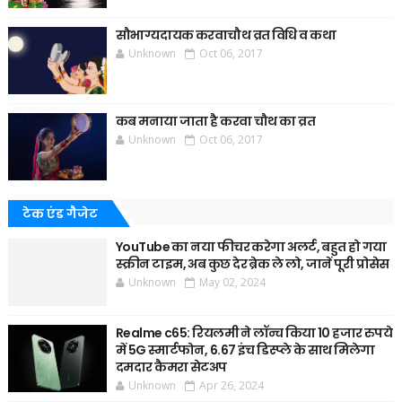
सौभाग्यदायक करवाचौथ व्रत विधि व कथा
Unknown
Oct 06, 2017
कब मनाया जाता है करवा चौथ का व्रत
Unknown
Oct 06, 2017
टेक एंड गैजेट
YouTube का नया फीचर करेगा अलर्ट, बहुत हो गया
स्क्रीन टाइम, अब कुछ देर ब्रेक ले लो, जानें पूरी प्रोसेस
Unknown
May 02, 2024
Realme c65: रियलमी ने लॉन्च किया 10 हजार रुपये
में 5G स्मार्टफोन, 6.67 इंच डिस्प्ले के साथ मिलेगा
दमदार कैमरा सेटअप
Unknown
Apr 26, 2024