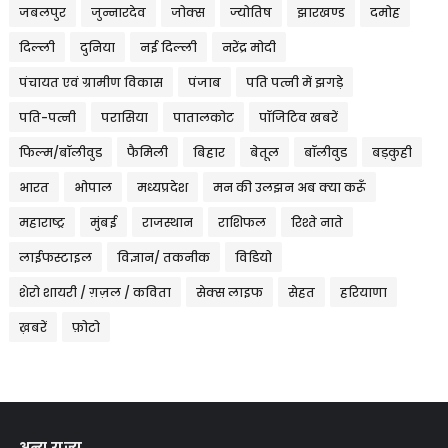
जबलपुर
जुन्नारदेव
जोक्स
ज्योतिष
झारखण्ड
दमोह
दिल्ली
दुनिया
नई दिल्ली
नरेंद्र मोदी
पंचायत एवं ग्रामीण विकास
पंजाब
पति पत्नी में झगड़े
पति-पत्नी
परासिया
पातालकोट
पॉजिटिव खबरें
फिल्म/बॉलीवुड
फैमिली
बिहार
बेतूल
बॉलीवुड
बड़कुही
भारत
भोपाल
मध्यप्रदेश
मन की उलझन अब क्या करूँ
महाराष्ट्र
मुंबई
राजस्थान
राशिफल
रिश्ते नाते
लाईफस्टाइल
विज्ञान/ तकनीक
विडियो
शेरो शायरी / ग़ज़ल / कविता
सेक्स लाइफ
सेहत
हरियाणा
ख़बरें
फ़ोटो
अन्य राज्य