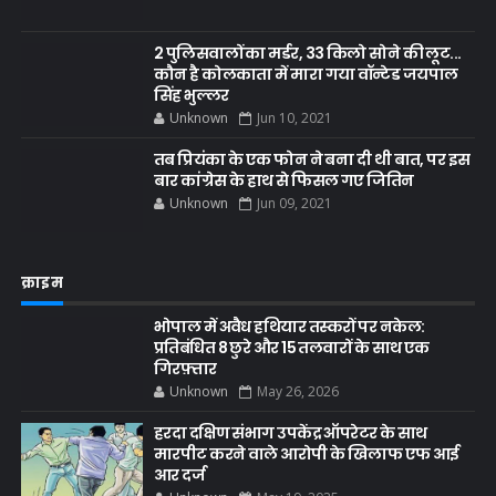
2 पुलिसवालों का मर्डर, 33 किलो सोने की लूट...
कौन है कोलकाता में मारा गया वॉन्टेड जयपाल
सिंह भुल्लर
Unknown
Jun 10, 2021
तब प्रियंका के एक फोन ने बना दी थी बात, पर इस
बार कांग्रेस के हाथ से फिसल गए जितिन
Unknown
Jun 09, 2021
क्राइम
भोपाल में अवैध हथियार तस्करों पर नकेल:
प्रतिबंधित 8 छुरे और 15 तलवारों के साथ एक
गिरफ़्तार
Unknown
May 26, 2026
हरदा दक्षिण संभाग उपकेंद्र ऑपरेटर के साथ
मारपीट करने वाले आरोपी के खिलाफ एफ आई
आर दर्ज