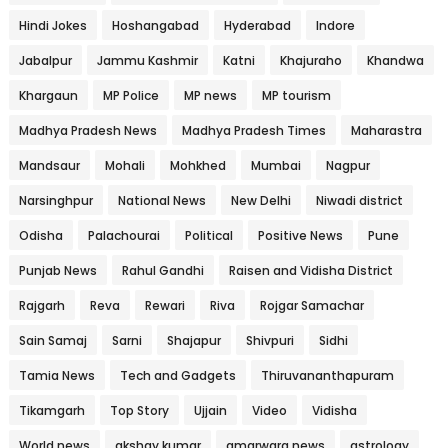
Hindi Jokes
Hoshangabad
Hyderabad
Indore
Jabalpur
Jammu Kashmir
Katni
Khajuraho
Khandwa
Khargaun
MP Police
MP news
MP tourism
Madhya Pradesh News
Madhya Pradesh Times
Maharastra
Mandsaur
Mohali
Mohkhed
Mumbai
Nagpur
Narsinghpur
National News
New Delhi
Niwadi district
Odisha
Palachourai
Political
Positive News
Pune
Punjab News
Rahul Gandhi
Raisen and Vidisha District
Rajgarh
Reva
Rewari
Riva
Rojgar Samachar
Sain Samaj
Sarni
Shajapur
Shivpuri
Sidhi
Tamia News
Tech and Gadgets
Thiruvananthapuram
Tikamgarh
Top Story
Ujjain
Video
Vidisha
World news
akshay kumar
amarwara news
astrology