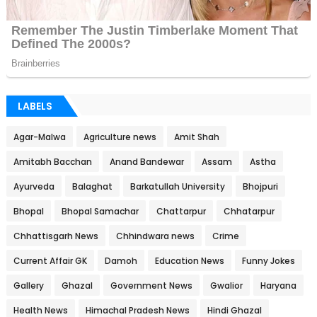
LABELS
Agar-Malwa
Agriculture news
Amit Shah
Amitabh Bacchan
Anand Bandewar
Assam
Astha
Ayurveda
Balaghat
Barkatullah University
Bhojpuri
Bhopal
Bhopal Samachar
Chattarpur
Chhatarpur
Chhattisgarh News
Chhindwara news
Crime
Current Affair GK
Damoh
Education News
Funny Jokes
Gallery
Ghazal
Government News
Gwalior
Haryana
Health News
Himachal Pradesh News
Hindi Ghazal