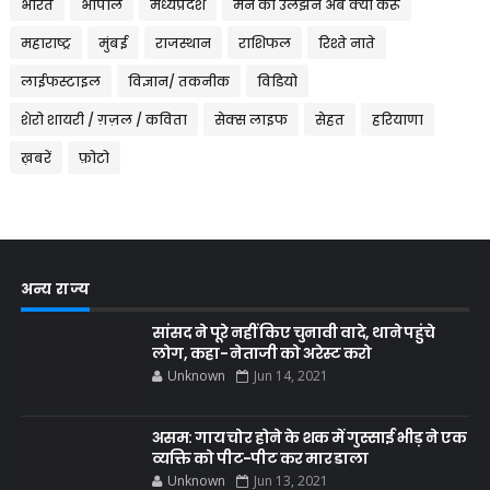
भारत
भोपाल
मध्यप्रदेश
मन की उलझन अब क्या करूँ
महाराष्ट्र
मुंबई
राजस्थान
राशिफल
रिश्ते नाते
लाईफस्टाइल
विज्ञान/ तकनीक
विडियो
शेरो शायरी / ग़ज़ल / कविता
सेक्स लाइफ
सेहत
हरियाणा
ख़बरें
फ़ोटो
अन्य राज्य
सांसद ने पूरे नहीं किए चुनावी वादे, थाने पहुंचे
लोग, कहा- नेताजी को अरेस्ट करो
Unknown
Jun 14, 2021
असम: गाय चोर होने के शक में गुस्साई भीड़ ने एक
व्यक्ति को पीट-पीट कर मार डाला
Unknown
Jun 13, 2021