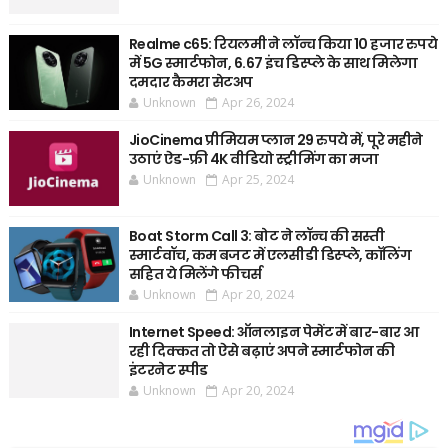
Realme c65: रियलमी ने लॉन्च किया 10 हजार रुपये
में 5G स्मार्टफोन, 6.67 इंच डिस्प्ले के साथ मिलेगा
दमदार कैमरा सेटअप
Unknown
Apr 26, 2024
JioCinema प्रीमियम प्लान 29 रुपये में, पूरे महीने
उठाएं ऐड-फ्री 4K वीडियो स्ट्रीमिंग का मजा
Unknown
Apr 25, 2024
Boat Storm Call 3: बोट ने लॉन्च की सस्ती
स्मार्टवॉच, कम बजट में एलसीडी डिस्प्ले, कॉलिंग
सहित ये मिलेंगे फीचर्स
Unknown
Apr 20, 2024
Internet Speed: ऑनलाइन पेमेंट में बार-बार आ
रही दिक्कत तो ऐसे बढ़ाएं अपने स्मार्टफोन की
इंटरनेट स्पीड
Unknown
Apr 20, 2024