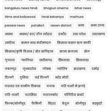
bangaluru news hindi
bhojpuri cinema
bihar news
films and bollywood
hindi kahaniya
mathura
parasia news
patalkot
raisen district
अन्य
अन्य राज्य
आस्था
आस्था/ व्रत/ तीज त्‍योहार
इन्दौर
उत्तर प्रदेश
उत्तराखण्ड
उमरिया
कमल नाथ मंत्रीमण्डल
किसान फसल ऋण माफी
किसान/कृषि विज्ञान / खेत खलिहान
खाना खज़ाना
खेल
गुजरात
ग्वालियर
छत्तीसगढ़
छिंदवाड़ा
छिन्दवाड़ा
जबलपुर
जुन्नारदेव
जोक्स
ज्योतिष
झारखण्ड
दमोह
दिल्ली
दुनिया
नई दिल्ली
नरेंद्र मोदी
पंचायत एवं ग्रामीण विकास
पंजाब
पति पत्नी में झगड़े
पति-पत्नी
परासिया
पातालकोट
पॉजिटिव खबरें
फिल्म/बॉलीवुड
फैमिली
बिहार
बेतूल
बॉलीवुड
बड़कुही