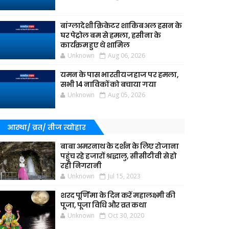
बांग्लादेशी क्रिकेटर शाकिब अल हसन के
घर पेट्रोल बम से हमला, हसीना के
कार्यक्रम हुए थे शामिल
Unknown
Aug 06, 2026
यमन के पास भारतीय जहाज पर हमला,
सभी 14 नाविकों को बचाया गया
Unknown
Aug 05, 2026
आस्था/ व्रत/ तीज त्‍योहार
बाबा अमरनाथ के दर्शन के लिए रोजाना
पहुंच रहे हजारों श्रद्धालु, सीसीटीवी से हो
रही निगरानी
Unknown
Jul 15, 2023
शरद पूर्णिमा के दिन करें महालक्ष्मी की
पूजा, पूजा विधि और व्रत कथा
Unknown
Oct 30, 2020