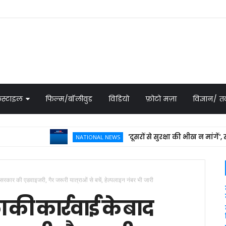
स्टाइल
फिल्म/बॉलीवुड
विडियो
फ़ोटो मज़ा
विज्ञान/
'दूसरों से सुरक्षा की भीख न मांगें', सऊदी
NATIONAL NEWS
त सरकार की एडवाइजरी, गैर जरूरी यात्राओं से बचें, हेल्पलाइन नंबर भी जारी
ा की कार्रवाई के बाद