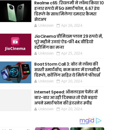
Realme c65: रियलमी ने लॉन्च किया 10
हजार रुपये में 5G स्मार्टफोन, 6.67 इंच
डिस्प्ले के साथ मिलेगा दमदार कैमरा
सेटअप
Unknown
Apr 26, 2024
JioCinema प्रीमियम प्लान 29 रुपये में,
पूरे महीने उठाएं ऐड-फ्री 4K वीडियो
स्ट्रीमिंग का मजा
Unknown
Apr 25, 2024
Boat Storm Call 3: बोट ने लॉन्च की
सस्ती स्मार्टवॉच, कम बजट में एलसीडी
डिस्प्ले, कॉलिंग सहित ये मिलेंगे फीचर्स
Unknown
Apr 20, 2024
Internet Speed: ऑनलाइन पेमेंट में
बार-बार आ रही दिक्कत तो ऐसे बढ़ाएं
अपने स्मार्टफोन की इंटरनेट स्पीड
Unknown
Apr 20, 2024