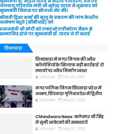
मुख्यमंत्री डॉ. मोहन यादव से केंद्रीय पर्यावरण, वन एवं
जलवायु परिवर्तन मंत्री श्री भूपेन्द्र यादव ने शुक्रवार को
मुख्यमंत्री निवास पर सौजन्य भेंट की।
श्रीमती ट्विशा शर्मा की मृत्यु के प्रकरण की जांच केन्द्रीय
अन्वेषण ब्यूरो (सीबीआई) को
प्रधानमंत्री श्री मोदी को एफएओ एग्रीकोला मैडल से
सम्मानित होने पर मुख्यमंत्री डॉ. यादव ने दी बधाई
छिन्दवाड़ा
छिन्दवाड़ा में नगर निगम की अवैध
कॉलोनियों के खिलाफ बड़ी कार्रवाई: दो
स्थानों पर अवैध निर्माण ध्वस्त
Unknown
Feb 25, 2026
नगर पालिक निगम छिंदवाड़ा प्रदेश में
अव्वल, छिंदवाड़ा पुलिस प्रदेश में द्वितीय
Unknown
May 21, 2025
Chhindwara News: कलेक्टर श्री सिंह
ने सुनी आवेदकों की समस्यायें
Unknown
May 21, 2025