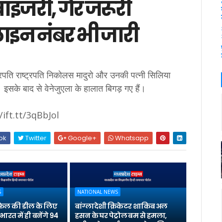
इजरी, गैर जरूरी
्पलाइन नंबर भी जारी
्ट्रपति राष्ट्रपति निकोलस मादुरो और उनकी पत्नी सिलिया
ै। इसके बाद से वेनेजुएला के हालात बिगड़ गए हैं।
/ift.tt/3qBbJol
ok
Twitter
Google+
Whatsapp
S
NATIONAL NEWS
 राफेल की डील के लिए
बांग्लादेशी क्रिकेटर शाकिब अल
भारत में ही बनेंगे 94
हसन के घर पेट्रोल बम से हमला,