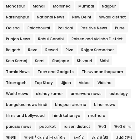
Mandsaur
Mohali
Mohkhed
Mumbai
Nagpur
Narsinghpur
National News
New Delhi
Niwadi district
Odisha
Palachourai
Political
Positive News
Pune
Punjab News
Rahul Gandhi
Raisen and Vidisha District
Rajgarh
Reva
Rewari
Riva
Rojgar Samachar
Sain Samaj
Sarni
Shajapur
Shivpuri
Sidhi
Tamia News
Tech and Gadgets
Thiruvananthapuram
Tikamgarh
Top Story
Ujjain
Video
Vidisha
World news
akshay kumar
amarwara news
astrology
bangaluru news hindi
bhojpuri cinema
bihar news
films and bollywood
hindi kahaniya
mathura
parasia news
patalkot
raisen district
अन्य
अन्य राज्य
आस्था
आस्था/ व्रत/ तीज त्‍योहार
इन्दौर
उत्तर प्रदेश
उत्तराखण्ड