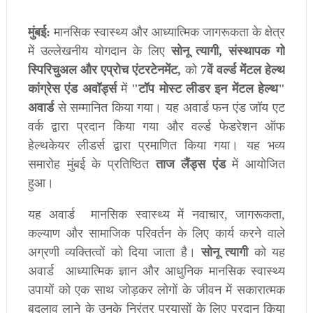
मुंबई
:
मानसिक
स्वास्थ्य
और
आध्यात्मिक
जागरूकता
के
क्षेत्र
में
उल्लेखनीय
योगदान
के
लिए
सोनू
त्यागी
,
संस्थापक
गो
स्पिरिचुअल
और
एप्रोच
एंटरटेनमेंट
,
को
7
वें
वर्ल्ड
मेंटल
हेल्थ
कांग्रेस
एंड
अवॉर्ड्स
में
"
टॉप
मोस्ट
लीडर
इन
मेंटल
हेल्थ
"
अवार्ड
से
सम्मानित
किया
गया।
यह
अवार्ड
फन
एंड
जॉय
एट
वर्क
द्वारा
प्रदान
किया
गया
और
वर्ल्ड
फेडरेशन
ऑफ
हेल्थकेयर
लीडर्स
द्वारा
प्रमाणित
किया
गया।
यह
भव्य
समारोह
मुंबई
के
प्रतिष्ठित
ताज
लैंड्स
एंड
में
आयोजित
हुआ।
यह
अवार्ड
मानसिक
स्वास्थ्य
में
नवाचार
,
जागरूकता
,
कल्याण
और
सामाजिक
परिवर्तन
के
लिए
कार्य
करने
वाले
अग्रणी
व्यक्तित्वों
को
दिया
जाता
है।
सोनू
त्यागी
को
यह
अवार्ड
आध्यात्मिक
ज्ञान
और
आधुनिक
मानसिक
स्वास्थ्य
उपायों
को
एक
साथ
जोड़कर
लोगों
के
जीवन
में
सकारात्मक
बदलाव
लाने
के
उनके
निरंतर
प्रयासों
के
लिए
प्रदान
किया