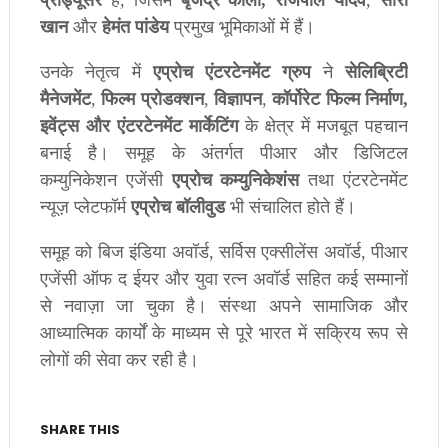
प्रोड्यूसर
हैं
,
जिसमें
बृजेंद्र
काला
,
राजपाल
यादव
,
सारा
खान
और
हेमंत
पांडेय
प्रमुख
भूमिकाओं
में
हैं।
उनके
नेतृत्व
में
एप्रोच
एंटरटेनमेंट
ग्रुप
ने
सेलिब्रिटी
मैनेजमेंट
,
फिल्म
प्रोडक्शन
,
विज्ञापन
,
कॉर्पोरेट
फिल्म
निर्माण
,
इवेंट्स
और
एंटरटेनमेंट
मार्केटिंग
के
क्षेत्र
में
मजबूत
पहचान
बनाई
है।
समूह
के
अंतर्गत
पीआर
और
डिजिटल
कम्युनिकेशन
एजेंसी
एप्रोच
कम्युनिकेशंस
तथा
एंटरटेनमेंट
न्यूज़
प्लेटफॉर्म
एप्रोच
बॉलीवुड
भी
संचालित
होते
हैं।
समूह
को
बिज
इंडिया
अवॉर्ड
,
सर्विस
एक्सीलेंस
अवॉर्ड
,
पीआर
एजेंसी
ऑफ
द
ईयर
और
युवा
रत्न
अवॉर्ड
सहित
कई
सम्मानों
से
नवाज़ा
जा
चुका
है।
संस्था
अपने
सामाजिक
और
आध्यात्मिक
कार्यों
के
माध्यम
से
पूरे
भारत
में
सक्रिय
रूप
से
लोगों
की
सेवा
कर
रही
है।
SHARE THIS