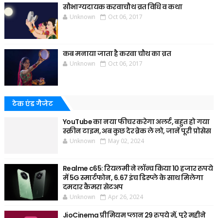
सौभाग्यदायक करवाचौथ व्रत विधि व कथा
Unknown
Oct 06, 2017
कब मनाया जाता है करवा चौथ का व्रत
Unknown
Oct 06, 2017
टेक एंड गैजेट
YouTube का नया फीचर करेगा अलर्ट, बहुत हो गया
स्क्रीन टाइम, अब कुछ देर ब्रेक ले लो, जानें पूरी प्रोसेस
Unknown
May 02, 2024
Realme c65: रियलमी ने लॉन्च किया 10 हजार रुपये
में 5G स्मार्टफोन, 6.67 इंच डिस्प्ले के साथ मिलेगा
दमदार कैमरा सेटअप
Unknown
Apr 26, 2024
JioCinema प्रीमियम प्लान 29 रुपये में, पूरे महीने