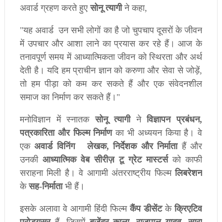
अवार्ड ग्रहण
करते
हुए
सोनू
त्यागी
ने
कहा
,
"
यह
अवार्ड
उन
सभी
लोगों
का
है
जो
चुपचाप
दूसरों
के
जीवन
में
उपचार
और
आशा
लाने
का
प्रयास
कर
रहे
हैं।
आज
के
तनावपूर्ण
समय
में
आध्यात्मिकता
जीवन
को
स्थिरता
और
अर्थ
देती
है।
यदि
हम
प्राचीन
ज्ञान
को
करुणा
और
सेवा
से
जोड़ें
,
तो
हम
पीड़ा
को
कम
कर
सकते
हैं
और
एक
संवेदनशील
समाज
का
निर्माण
कर
सकते
हैं।
"
मनोविज्ञान
में
स्नातक
सोनू
त्यागी
ने
विज्ञापन
प्रबंधन
,
पत्रकारिता
और
फिल्म
निर्माण
का
भी
अध्ययन
किया
है।
वे
एक
अवार्ड
विनिंग
लेखक
,
निर्देशक
और
निर्माता
हैं
और
उनकी
आध्यात्मिक
वेब
सीरीज़
टू
ग्रेट
मास्टर्स
को
काफी
सराहना
मिली
है।
वे
आगामी
अंतरराष्ट्रीय
फिल्म
लिबरेशन
के
सह
-
निर्माता
भी
हैं।
इसके
अलावा
वे
आगामी
हिंदी
फिल्म
कैंप
डीसेंट
के
क्रिएटिव