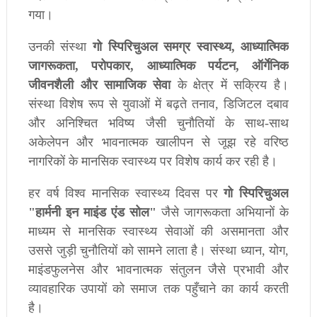
गया।
उनकी
संस्था
गो
स्पिरिचुअल
समग्र
स्वास्थ्य
,
आध्यात्मिक
जागरूकता
,
परोपकार
,
आध्यात्मिक
पर्यटन
,
ऑर्गेनिक
जीवनशैली
और
सामाजिक
सेवा
के
क्षेत्र
में
सक्रिय
है।
संस्था
विशेष
रूप
से
युवाओं
में
बढ़ते
तनाव
,
डिजिटल
दबाव
और
अनिश्चित
भविष्य
जैसी
चुनौतियों
के
साथ
-
साथ
अकेलेपन
और
भावनात्मक
खालीपन
से
जूझ
रहे
वरिष्ठ
नागरिकों
के
मानसिक
स्वास्थ्य
पर
विशेष
कार्य
कर
रही
है।
हर
वर्ष
विश्व
मानसिक
स्वास्थ्य
दिवस
पर
गो
स्पिरिचुअल
"
हार्मनी
इन
माइंड
एंड
सोल
"
जैसे
जागरूकता
अभियानों
के
माध्यम
से
मानसिक
स्वास्थ्य
सेवाओं
की
असमानता
और
उससे
जुड़ी
चुनौतियों
को
सामने
लाता
है।
संस्था
ध्यान
,
योग
,
माइंडफुलनेस
और
भावनात्मक
संतुलन
जैसे
प्रभावी
और
व्यावहारिक
उपायों
को
समाज
तक
पहुँचाने
का
कार्य
करती
है।