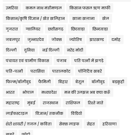
उमरिया
कमल नाथ मंत्रीमण्डल
किसान फसल ऋण माफी
किसान/कृषि विज्ञान / खेत खलिहान
खाना खज़ाना
खेल
गुजरात
ग्वालियर
छत्तीसगढ़
छिंदवाड़ा
छिन्दवाड़ा
जबलपुर
जुन्नारदेव
जोक्स
ज्योतिष
झारखण्ड
दमोह
दिल्ली
दुनिया
नई दिल्ली
नरेंद्र मोदी
पंचायत एवं ग्रामीण विकास
पंजाब
पति पत्नी में झगड़े
पति-पत्नी
परासिया
पातालकोट
पॉजिटिव खबरें
फिल्म/बॉलीवुड
फैमिली
बिहार
बेतूल
बॉलीवुड
बड़कुही
भारत
भोपाल
मध्यप्रदेश
मन की उलझन अब क्या करूँ
महाराष्ट्र
मुंबई
राजस्थान
राशिफल
रिश्ते नाते
लाईफस्टाइल
विज्ञान/ तकनीक
विडियो
शेरो शायरी / ग़ज़ल / कविता
सेक्स लाइफ
सेहत
हरियाणा
ख़बरें
फ़ोटो