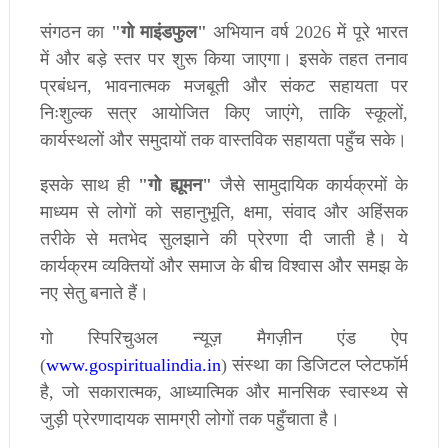
संगठन
का
"
गो
माइंडफुल
"
अभियान
वर्ष
2026
में
पूरे
भारत
में
और
बड़े
स्तर
पर
शुरू
किया
जाएगा।
इसके
तहत
तनाव
प्रबंधन
,
भावनात्मक
मजबूती
और
संकट
सहायता
पर
निःशुल्क
सत्र
आयोजित
किए
जाएंगे
,
ताकि
स्कूलों
,
कार्यस्थलों
और
समुदायों
तक
वास्तविक
सहायता
पहुँच
सके।
इसके
साथ
ही
"
गो
ह्यूमन
"
जैसे
सामुदायिक
कार्यक्रमों
के
माध्यम
से
लोगों
को
सहानुभूति
,
क्षमा
,
संवाद
और
अहिंसक
तरीके
से
मतभेद
सुलझाने
की
प्रेरणा
दी
जाती
है।
ये
कार्यक्रम
व्यक्तियों
और
समाज
के
बीच
विश्वास
और
समझ
के
नए
सेतु
बनाते
हैं।
गो
स्पिरिचुअल
न्यूज़
मैगज़ीन
एंड
ऐप
(
www.gospiritualindia.in
)
संस्था
का
डिजिटल
प्लेटफॉर्म
है
,
जो
सकारात्मक
,
आध्यात्मिक
और
मानसिक
स्वास्थ्य
से
जुड़ी
प्रेरणादायक
सामग्री
लोगों
तक
पहुँचाता
है।