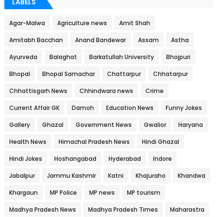
LABELS
Agar-Malwa
Agriculture news
Amit Shah
Amitabh Bacchan
Anand Bandewar
Assam
Astha
Ayurveda
Balaghat
Barkatullah University
Bhojpuri
Bhopal
Bhopal Samachar
Chattarpur
Chhatarpur
Chhattisgarh News
Chhindwara news
Crime
Current Affair GK
Damoh
Education News
Funny Jokes
Gallery
Ghazal
Government News
Gwalior
Haryana
Health News
Himachal Pradesh News
Hindi Ghazal
Hindi Jokes
Hoshangabad
Hyderabad
Indore
Jabalpur
Jammu Kashmir
Katni
Khajuraho
Khandwa
Khargaun
MP Police
MP news
MP tourism
Madhya Pradesh News
Madhya Pradesh Times
Maharastra