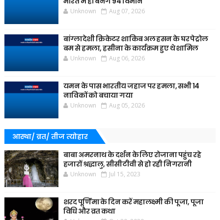
भारत में ही बनेंगे 94 विमान
Unknown
Aug 07, 2026
बांग्लादेशी क्रिकेटर शाकिब अल हसन के घर पेट्रोल
बम से हमला, हसीना के कार्यक्रम हुए थे शामिल
Unknown
Aug 06, 2026
यमन के पास भारतीय जहाज पर हमला, सभी 14
नाविकों को बचाया गया
Unknown
Aug 05, 2026
आस्था/ व्रत/ तीज त्‍योहार
बाबा अमरनाथ के दर्शन के लिए रोजाना पहुंच रहे
हजारों श्रद्धालु, सीसीटीवी से हो रही निगरानी
Unknown
Jul 15, 2023
शरद पूर्णिमा के दिन करें महालक्ष्मी की पूजा, पूजा
विधि और व्रत कथा