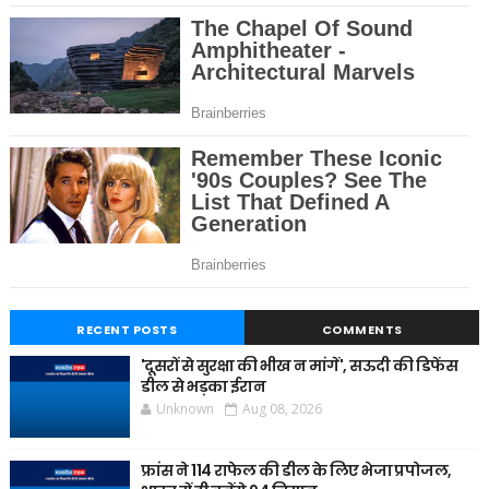
RECENT POSTS
COMMENTS
'दूसरों से सुरक्षा की भीख न मांगें', सऊदी की डिफेंस
डील से भड़का ईरान
Unknown
Aug 08, 2026
फ्रांस ने 114 राफेल की डील के लिए भेजा प्रपोजल,