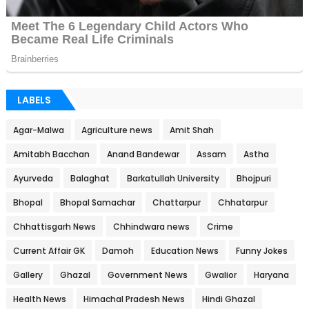
LABELS
Agar-Malwa
Agriculture news
Amit Shah
Amitabh Bacchan
Anand Bandewar
Assam
Astha
Ayurveda
Balaghat
Barkatullah University
Bhojpuri
Bhopal
Bhopal Samachar
Chattarpur
Chhatarpur
Chhattisgarh News
Chhindwara news
Crime
Current Affair GK
Damoh
Education News
Funny Jokes
Gallery
Ghazal
Government News
Gwalior
Haryana
Health News
Himachal Pradesh News
Hindi Ghazal