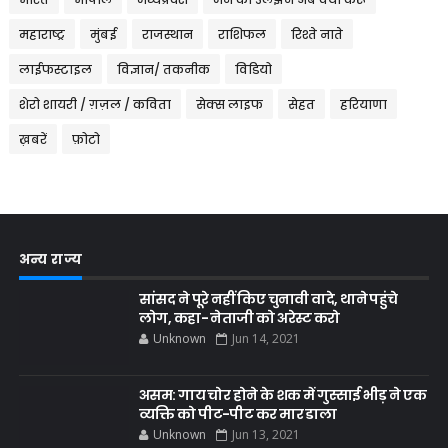
महाराष्ट्र
मुंबई
राजस्थान
राशिफल
रिश्ते नाते
लाईफस्टाइल
विज्ञान/ तकनीक
विडियो
शेरो शायरी / ग़ज़ल / कविता
सेक्स लाइफ
सेहत
हरियाणा
ख़बरें
फ़ोटो
अन्य राज्य
सांसद ने पूरे नहीं किए चुनावी वादे, थाने पहुंचे
लोग, कहा- नेताजी को अरेस्ट करो
Unknown
Jun 14, 2021
असम: गाय चोर होने के शक में गुस्साई भीड़ ने एक
व्यक्ति को पीट-पीट कर मार डाला
Unknown
Jun 13, 2021