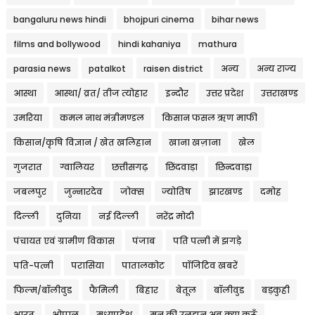
bangaluru news hindi
bhojpuri cinema
bihar news
films and bollywood
hindi kahaniya
mathura
parasia news
patalkot
raisen district
अन्य
अन्य राज्य
आस्था
आस्था/ व्रत/ तीज त्‍योहार
इन्दौर
उत्तर प्रदेश
उत्तराखण्ड
उमरिया
कमल नाथ मंत्रीमण्डल
किसान फसल ऋण माफी
किसान/कृषि विज्ञान / खेत खलिहान
खाना खज़ाना
खेल
गुजरात
ग्वालियर
छत्तीसगढ़
छिंदवाड़ा
छिन्दवाड़ा
जबलपुर
जुन्नारदेव
जोक्स
ज्योतिष
झारखण्ड
दमोह
दिल्ली
दुनिया
नई दिल्ली
नरेंद्र मोदी
पंचायत एवं ग्रामीण विकास
पंजाब
पति पत्नी में झगड़े
पति-पत्नी
परासिया
पातालकोट
पॉजिटिव खबरें
फिल्म/बॉलीवुड
फैमिली
बिहार
बेतूल
बॉलीवुड
बड़कुही
भारत
भोपाल
मध्यप्रदेश
मन की उलझन अब क्या करूँ