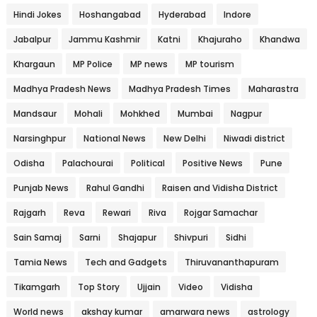
Hindi Jokes
Hoshangabad
Hyderabad
Indore
Jabalpur
Jammu Kashmir
Katni
Khajuraho
Khandwa
Khargaun
MP Police
MP news
MP tourism
Madhya Pradesh News
Madhya Pradesh Times
Maharastra
Mandsaur
Mohali
Mohkhed
Mumbai
Nagpur
Narsinghpur
National News
New Delhi
Niwadi district
Odisha
Palachourai
Political
Positive News
Pune
Punjab News
Rahul Gandhi
Raisen and Vidisha District
Rajgarh
Reva
Rewari
Riva
Rojgar Samachar
Sain Samaj
Sarni
Shajapur
Shivpuri
Sidhi
Tamia News
Tech and Gadgets
Thiruvananthapuram
Tikamgarh
Top Story
Ujjain
Video
Vidisha
World news
akshay kumar
amarwara news
astrology