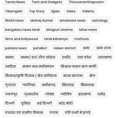
Tamia News
Tech and Gadgets
Thiruvananthapuram
Tikamgarh
Top Story
Ujjain
Video
Vidisha
World news
akshay kumar
amarwara news
astrology
bangaluru news hindi
bhojpuri cinema
bihar news
films and bollywood
hindi kahaniya
mathura
parasia news
patalkot
raisen district
अन्य
अन्य राज्य
आस्था
आस्था/ व्रत/ तीज त्‍योहार
इन्दौर
उत्तर प्रदेश
उत्तराखण्ड
उमरिया
कमल नाथ मंत्रीमण्डल
किसान फसल ऋण माफी
किसान/कृषि विज्ञान / खेत खलिहान
खाना खज़ाना
खेल
गुजरात
ग्वालियर
छत्तीसगढ़
छिंदवाड़ा
छिन्दवाड़ा
जबलपुर
जुन्नारदेव
जोक्स
ज्योतिष
झारखण्ड
दमोह
दिल्ली
दुनिया
नई दिल्ली
नरेंद्र मोदी
पंचायत एवं ग्रामीण विकास
पंजाब
पति पत्नी में झगड़े