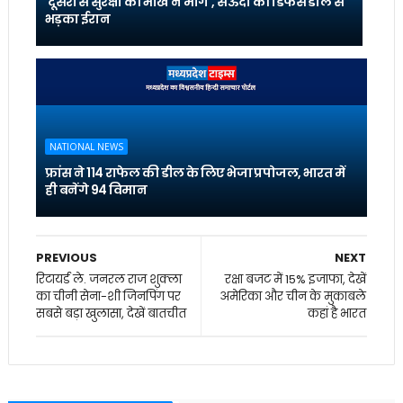
'दूसरों से सुरक्षा की भीख न मांगें', सऊदी की डिफेंस डील से
भड़का ईरान
NATIONAL NEWS
फ्रांस ने 114 राफेल की डील के लिए भेजा प्रपोजल, भारत में
ही बनेंगे 94 विमान
PREVIOUS
NEXT
रिटायर्ड ले. जनरल राज शुक्ला
रक्षा बजट में 15% इजाफा, देखें
का चीनी सेना-शी जिनपिंग पर
अमेरिका और चीन के मुकाबले
सबसे बड़ा खुलासा, देखें बातचीत
कहां है भारत