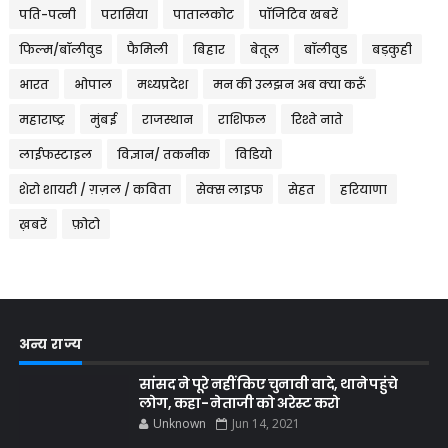
पति-पत्नी
परासिया
पातालकोट
पॉजिटिव खबरें
फिल्म/बॉलीवुड
फैमिली
बिहार
बेतूल
बॉलीवुड
बड़कुही
भारत
भोपाल
मध्यप्रदेश
मन की उलझन अब क्या करूँ
महाराष्ट्र
मुंबई
राजस्थान
राशिफल
रिश्ते नाते
लाईफस्टाइल
विज्ञान/ तकनीक
विडियो
शेरो शायरी / ग़ज़ल / कविता
सेक्स लाइफ
सेहत
हरियाणा
ख़बरें
फ़ोटो
अन्य राज्य
सांसद ने पूरे नहीं किए चुनावी वादे, थाने पहुंचे
लोग, कहा- नेताजी को अरेस्ट करो
Unknown
Jun 14, 2021