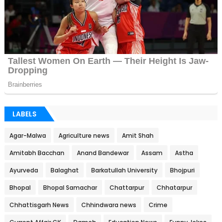
LABELS
Agar-Malwa
Agriculture news
Amit Shah
Amitabh Bacchan
Anand Bandewar
Assam
Astha
Ayurveda
Balaghat
Barkatullah University
Bhojpuri
Bhopal
Bhopal Samachar
Chattarpur
Chhatarpur
Chhattisgarh News
Chhindwara news
Crime