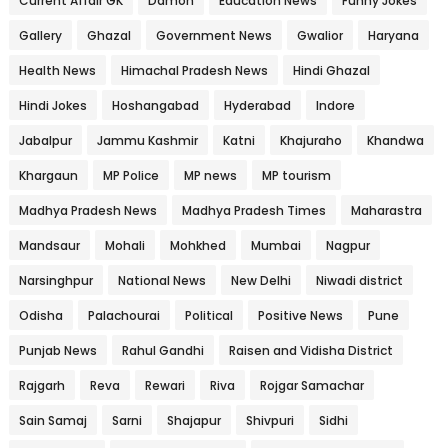
Current Affair GK
Damoh
Education News
Funny Jokes
Gallery
Ghazal
Government News
Gwalior
Haryana
Health News
Himachal Pradesh News
Hindi Ghazal
Hindi Jokes
Hoshangabad
Hyderabad
Indore
Jabalpur
Jammu Kashmir
Katni
Khajuraho
Khandwa
Khargaun
MP Police
MP news
MP tourism
Madhya Pradesh News
Madhya Pradesh Times
Maharastra
Mandsaur
Mohali
Mohkhed
Mumbai
Nagpur
Narsinghpur
National News
New Delhi
Niwadi district
Odisha
Palachourai
Political
Positive News
Pune
Punjab News
Rahul Gandhi
Raisen and Vidisha District
Rajgarh
Reva
Rewari
Riva
Rojgar Samachar
Sain Samaj
Sarni
Shajapur
Shivpuri
Sidhi