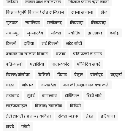
उमरिया
कमल नाथ मंत्रीमण्डल
किसान फसल ऋण माफी
किसान/कृषि विज्ञान / खेत खलिहान
खाना खज़ाना
खेल
गुजरात
ग्वालियर
छत्तीसगढ़
छिंदवाड़ा
छिन्दवाड़ा
जबलपुर
जुन्नारदेव
जोक्स
ज्योतिष
झारखण्ड
दमोह
दिल्ली
दुनिया
नई दिल्ली
नरेंद्र मोदी
पंचायत एवं ग्रामीण विकास
पंजाब
पति पत्नी में झगड़े
पति-पत्नी
परासिया
पातालकोट
पॉजिटिव खबरें
फिल्म/बॉलीवुड
फैमिली
बिहार
बेतूल
बॉलीवुड
बड़कुही
भारत
भोपाल
मध्यप्रदेश
मन की उलझन अब क्या करूँ
महाराष्ट्र
मुंबई
राजस्थान
राशिफल
रिश्ते नाते
लाईफस्टाइल
विज्ञान/ तकनीक
विडियो
शेरो शायरी / ग़ज़ल / कविता
सेक्स लाइफ
सेहत
हरियाणा
ख़बरें
फ़ोटो