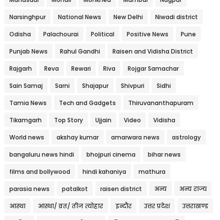
Narsinghpur
National News
New Delhi
Niwadi district
Odisha
Palachourai
Political
Positive News
Pune
Punjab News
Rahul Gandhi
Raisen and Vidisha District
Rajgarh
Reva
Rewari
Riva
Rojgar Samachar
Sain Samaj
Sarni
Shajapur
Shivpuri
Sidhi
Tamia News
Tech and Gadgets
Thiruvananthapuram
Tikamgarh
Top Story
Ujjain
Video
Vidisha
World news
akshay kumar
amarwara news
astrology
bangaluru news hindi
bhojpuri cinema
bihar news
films and bollywood
hindi kahaniya
mathura
parasia news
patalkot
raisen district
अन्य
अन्य राज्य
आस्था
आस्था/ व्रत/ तीज त्‍योहार
इन्दौर
उत्तर प्रदेश
उत्तराखण्ड