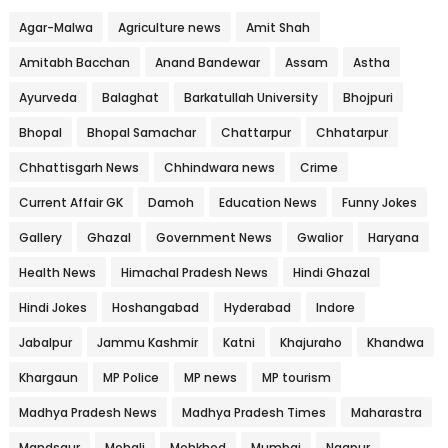
Agar-Malwa
Agriculture news
Amit Shah
Amitabh Bacchan
Anand Bandewar
Assam
Astha
Ayurveda
Balaghat
Barkatullah University
Bhojpuri
Bhopal
Bhopal Samachar
Chattarpur
Chhatarpur
Chhattisgarh News
Chhindwara news
Crime
Current Affair GK
Damoh
Education News
Funny Jokes
Gallery
Ghazal
Government News
Gwalior
Haryana
Health News
Himachal Pradesh News
Hindi Ghazal
Hindi Jokes
Hoshangabad
Hyderabad
Indore
Jabalpur
Jammu Kashmir
Katni
Khajuraho
Khandwa
Khargaun
MP Police
MP news
MP tourism
Madhya Pradesh News
Madhya Pradesh Times
Maharastra
Mandsaur
Mohali
Mohkhed
Mumbai
Nagpur