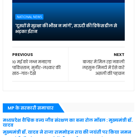
NATIONAL NEWS
'दूसरों से सुरक्षा की भीख न मांगें', सऊदी की डिफेंस डील से
भड़का ईरान
PREVIOUS
NEXT
10 मई को जश्न मनाएगा
बाजार में मिल रहा नकली
पाकिस्तान, मुनीर-लश्कर की
लहसुन! मिनटों में ऐसे करें
सांठ-गांठ! देखें
असली की पहचान
MP के सरकारी समाचार
मध्यप्रदेश वैश्विक वन्य जीव संरक्षण का बना रोल मॉडल : मुख्यमंत्री डॉ.
यादव
मुख्यमंत्री डॉ. यादव ने राजा राममोहन राय की जयंती पर किया नमन