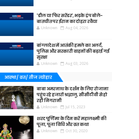
'डील या फिर सरेंडर', भड़के ट्रंप बोले-
बातचीत पर ईरान का दोहरा रवैया
Unknown
Aug 04, 2026
बांग्लादेश में आतंकी हमले का अलर्ट,
पुलिस और सरकारी वाहनों की बढ़ाई गई
सुरक्षा
Unknown
Aug 03, 2026
आस्था/ व्रत/ तीज त्‍योहार
बाबा अमरनाथ के दर्शन के लिए रोजाना
पहुंच रहे हजारों श्रद्धालु, सीसीटीवी से हो
रही निगरानी
Unknown
Jul 15, 2023
शरद पूर्णिमा के दिन करें महालक्ष्मी की
पूजा, पूजा विधि और व्रत कथा
Unknown
Oct 30, 2020