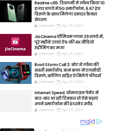
Realme c65: रियलमी ने लॉन्च किया 10
हजार रुपये में 5G स्मार्टफोन, 6.67 इंच
डिस्प्ले के साथ मिलेगा दमदार कैमरा
सेटअप
Unknown
Apr 26, 2024
JioCinema प्रीमियम प्लान 29 रुपये में,
पूरे महीने उठाएं ऐड-फ्री 4K वीडियो
स्ट्रीमिंग का मजा
Unknown
Apr 25, 2024
Boat Storm Call 3: बोट ने लॉन्च की
सस्ती स्मार्टवॉच, कम बजट में एलसीडी
डिस्प्ले, कॉलिंग सहित ये मिलेंगे फीचर्स
Unknown
Apr 20, 2024
Internet Speed: ऑनलाइन पेमेंट में
बार-बार आ रही दिक्कत तो ऐसे बढ़ाएं
अपने स्मार्टफोन की इंटरनेट स्पीड
Unknown
Apr 20, 2024