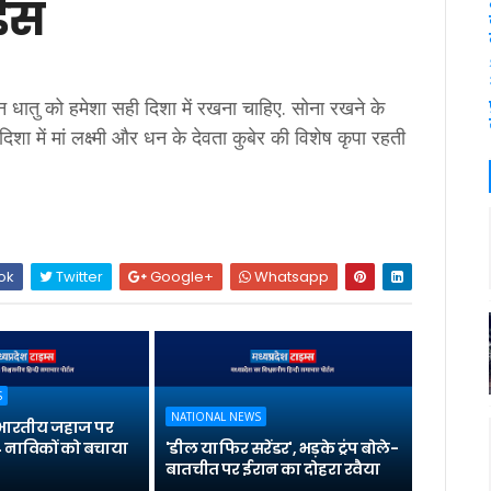
रईस
ान धातु को हमेशा सही दिशा में रखना चाहिए. सोना रखने के
िशा में मां लक्ष्मी और धन के देवता कुबेर की विशेष कृपा रहती
ok
Twitter
Google+
Whatsapp
S
NATIONAL NEWS
भारतीय जहाज पर
 नाविकों को बचाया
'डील या फिर सरेंडर', भड़के ट्रंप बोले-
बातचीत पर ईरान का दोहरा रवैया