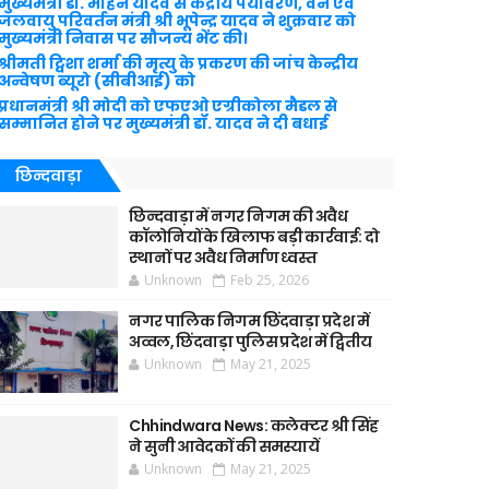
मुख्यमंत्री डॉ. मोहन यादव से केंद्रीय पर्यावरण, वन एवं
जलवायु परिवर्तन मंत्री श्री भूपेन्द्र यादव ने शुक्रवार को
मुख्यमंत्री निवास पर सौजन्य भेंट की।
श्रीमती ट्विशा शर्मा की मृत्यु के प्रकरण की जांच केन्द्रीय
अन्वेषण ब्यूरो (सीबीआई) को
प्रधानमंत्री श्री मोदी को एफएओ एग्रीकोला मैडल से
सम्मानित होने पर मुख्यमंत्री डॉ. यादव ने दी बधाई
छिन्दवाड़ा
छिन्दवाड़ा में नगर निगम की अवैध
कॉलोनियों के खिलाफ बड़ी कार्रवाई: दो
स्थानों पर अवैध निर्माण ध्वस्त
Unknown
Feb 25, 2026
नगर पालिक निगम छिंदवाड़ा प्रदेश में
अव्वल, छिंदवाड़ा पुलिस प्रदेश में द्वितीय
Unknown
May 21, 2025
Chhindwara News: कलेक्टर श्री सिंह
ने सुनी आवेदकों की समस्यायें
Unknown
May 21, 2025