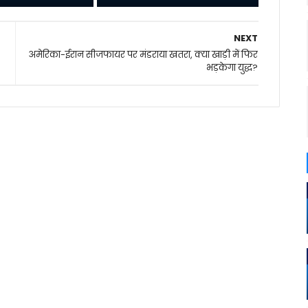
NEXT
अमेरिका-ईरान सीजफायर पर मंडराया खतरा, क्या खाड़ी में फिर
भड़केगा युद्ध?