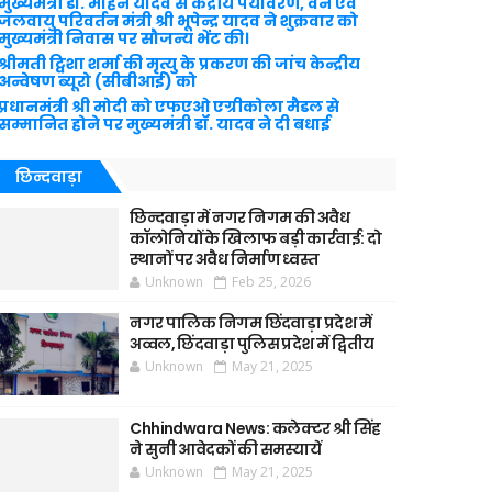
मुख्यमंत्री डॉ. मोहन यादव से केंद्रीय पर्यावरण, वन एवं
जलवायु परिवर्तन मंत्री श्री भूपेन्द्र यादव ने शुक्रवार को
मुख्यमंत्री निवास पर सौजन्य भेंट की।
श्रीमती ट्विशा शर्मा की मृत्यु के प्रकरण की जांच केन्द्रीय
अन्वेषण ब्यूरो (सीबीआई) को
प्रधानमंत्री श्री मोदी को एफएओ एग्रीकोला मैडल से
सम्मानित होने पर मुख्यमंत्री डॉ. यादव ने दी बधाई
छिन्दवाड़ा
छिन्दवाड़ा में नगर निगम की अवैध
कॉलोनियों के खिलाफ बड़ी कार्रवाई: दो
स्थानों पर अवैध निर्माण ध्वस्त
Unknown
Feb 25, 2026
नगर पालिक निगम छिंदवाड़ा प्रदेश में
अव्वल, छिंदवाड़ा पुलिस प्रदेश में द्वितीय
Unknown
May 21, 2025
Chhindwara News: कलेक्टर श्री सिंह
ने सुनी आवेदकों की समस्यायें
Unknown
May 21, 2025