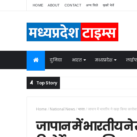
HOME
ABOUT
CONTACT
अन्य जिले
ख़बरें भेजें
दुनिया
भारत
मध्यप्रदेश
लाईफ
Top Story
नेपाल में बवाल, भारत ने बॉर्डर पर बढ़ाई निगरानी
NATIONAL NEWS
Home
/
National News
/
भारत
/
जापान में भारतीय ने खड़ा किया कारोब
जापान में भारतीय ने