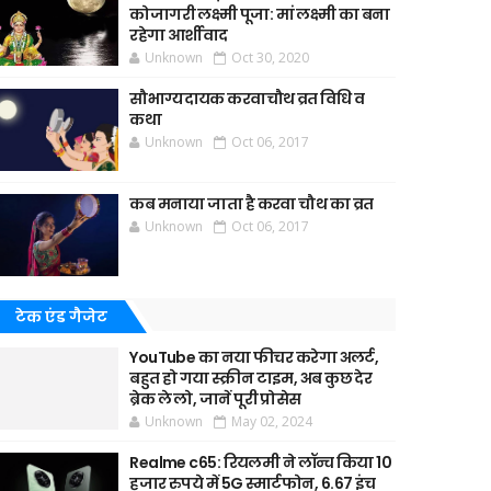
कोजागरी लक्ष्मी पूजा: मां लक्ष्मी का बना
रहेगा आर्शीवाद
Unknown
Oct 30, 2020
सौभाग्यदायक करवाचौथ व्रत विधि व
कथा
Unknown
Oct 06, 2017
कब मनाया जाता है करवा चौथ का व्रत
Unknown
Oct 06, 2017
टेक एंड गैजेट
YouTube का नया फीचर करेगा अलर्ट,
बहुत हो गया स्क्रीन टाइम, अब कुछ देर
ब्रेक ले लो, जानें पूरी प्रोसेस
Unknown
May 02, 2024
Realme c65: रियलमी ने लॉन्च किया 10
हजार रुपये में 5G स्मार्टफोन, 6.67 इंच