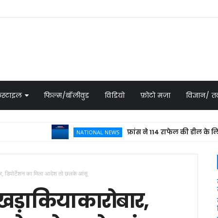
स्टाइल
फिल्म/बॉलीवुड
विडियो
फ़ोटो मज़ा
विज्ञान/
फ्रांस ने 114 राफेल की डील के लिए भेजा 
NATIONAL NEWS
ार, डिपोर्टेशन का मिला आदेश तो छलके आंसू
 खड़ा किया कारोबार,