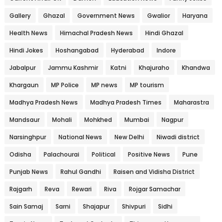
Gallery
Ghazal
Government News
Gwalior
Haryana
Health News
Himachal Pradesh News
Hindi Ghazal
Hindi Jokes
Hoshangabad
Hyderabad
Indore
Jabalpur
Jammu Kashmir
Katni
Khajuraho
Khandwa
Khargaun
MP Police
MP news
MP tourism
Madhya Pradesh News
Madhya Pradesh Times
Maharastra
Mandsaur
Mohali
Mohkhed
Mumbai
Nagpur
Narsinghpur
National News
New Delhi
Niwadi district
Odisha
Palachourai
Political
Positive News
Pune
Punjab News
Rahul Gandhi
Raisen and Vidisha District
Rajgarh
Reva
Rewari
Riva
Rojgar Samachar
Sain Samaj
Sarni
Shajapur
Shivpuri
Sidhi