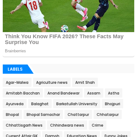
LABELS
Agar-Malwa
Agriculture news
Amit Shah
Amitabh Bacchan
Anand Bandewar
Assam
Astha
Ayurveda
Balaghat
Barkatullah University
Bhojpuri
Bhopal
Bhopal Samachar
Chattarpur
Chhatarpur
Chhattisgarh News
Chhindwara news
Crime
Current Affair GK
Damoh
Education News
Funny Jokes