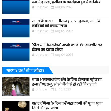
बम से हमला, हसीना के कार्यक्रम हुए थे शामिल
Unknown
Aug 06, 2026
यमन के पास भारतीय जहाज पर हमला, सभी 14
नाविकों को बचाया गया
Unknown
Aug 05, 2026
'डील या फिर सरेंडर', भड़के ट्रंप बोले- बातचीत पर
ईरान का दोहरा रवैया
Unknown
Aug 04, 2026
आस्था/ व्रत/ तीज त्‍योहार
बाबा अमरनाथ के दर्शन के लिए रोजाना पहुंच रहे
हजारों श्रद्धालु, सीसीटीवी से हो रही निगरानी
Unknown
Jul 15, 2023
शरद पूर्णिमा के दिन करें महालक्ष्मी की पूजा, पूजा
विधि और व्रत कथा