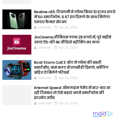
Realme c65: रियलमी ने लॉन्च किया 10 हजार रुपये
में 5G स्मार्टफोन, 6.67 इंच डिस्प्ले के साथ मिलेगा
दमदार कैमरा सेटअप
Unknown
Apr 26, 2024
JioCinema प्रीमियम प्लान 29 रुपये में, पूरे महीने
उठाएं ऐड-फ्री 4K वीडियो स्ट्रीमिंग का मजा
Unknown
Apr 25, 2024
Boat Storm Call 3: बोट ने लॉन्च की सस्ती
स्मार्टवॉच, कम बजट में एलसीडी डिस्प्ले, कॉलिंग
सहित ये मिलेंगे फीचर्स
Unknown
Apr 20, 2024
Internet Speed: ऑनलाइन पेमेंट में बार-बार आ
रही दिक्कत तो ऐसे बढ़ाएं अपने स्मार्टफोन की
इंटरनेट स्पीड
Unknown
Apr 20, 2024