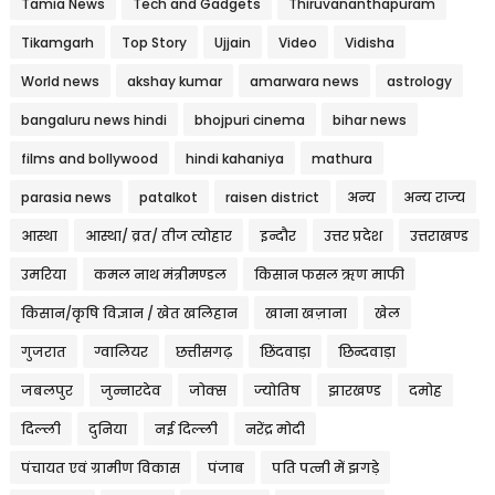
Tamia News
Tech and Gadgets
Thiruvananthapuram
Tikamgarh
Top Story
Ujjain
Video
Vidisha
World news
akshay kumar
amarwara news
astrology
bangaluru news hindi
bhojpuri cinema
bihar news
films and bollywood
hindi kahaniya
mathura
parasia news
patalkot
raisen district
अन्य
अन्य राज्य
आस्था
आस्था/ व्रत/ तीज त्‍योहार
इन्दौर
उत्तर प्रदेश
उत्तराखण्ड
उमरिया
कमल नाथ मंत्रीमण्डल
किसान फसल ऋण माफी
किसान/कृषि विज्ञान / खेत खलिहान
खाना खज़ाना
खेल
गुजरात
ग्वालियर
छत्तीसगढ़
छिंदवाड़ा
छिन्दवाड़ा
जबलपुर
जुन्नारदेव
जोक्स
ज्योतिष
झारखण्ड
दमोह
दिल्ली
दुनिया
नई दिल्ली
नरेंद्र मोदी
पंचायत एवं ग्रामीण विकास
पंजाब
पति पत्नी में झगड़े