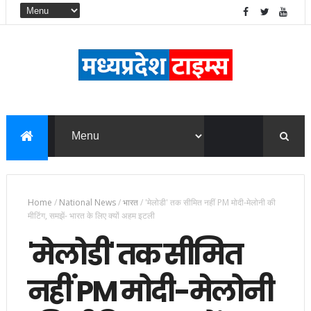
Home
/
National News
/
भारत
/
'मेलोडी' तक सीमित नहीं PM मोदी-मेलोनी की
मीटिंग, समझें- भारत के लिए क्यों अहम इटली
'मेलोडी' तक सीमित
नहीं PM मोदी-मेलोनी