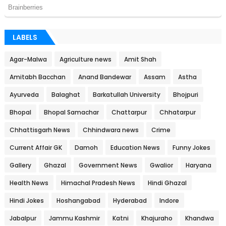
LABELS
Agar-Malwa
Agriculture news
Amit Shah
Amitabh Bacchan
Anand Bandewar
Assam
Astha
Ayurveda
Balaghat
Barkatullah University
Bhojpuri
Bhopal
Bhopal Samachar
Chattarpur
Chhatarpur
Chhattisgarh News
Chhindwara news
Crime
Current Affair GK
Damoh
Education News
Funny Jokes
Gallery
Ghazal
Government News
Gwalior
Haryana
Health News
Himachal Pradesh News
Hindi Ghazal
Hindi Jokes
Hoshangabad
Hyderabad
Indore
Jabalpur
Jammu Kashmir
Katni
Khajuraho
Khandwa