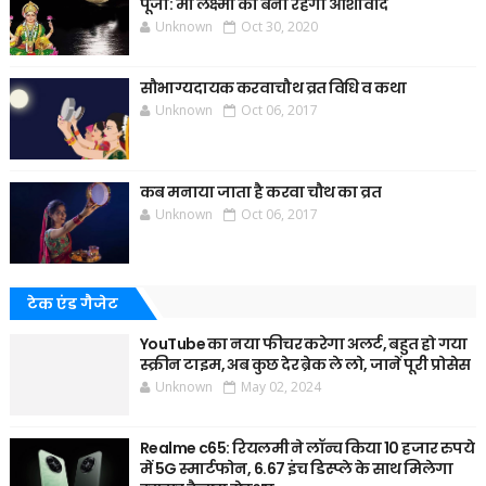
पूजा: मां लक्ष्मी का बना रहेगा आर्शीवाद
Unknown
Oct 30, 2020
सौभाग्यदायक करवाचौथ व्रत विधि व कथा
Unknown
Oct 06, 2017
कब मनाया जाता है करवा चौथ का व्रत
Unknown
Oct 06, 2017
टेक एंड गैजेट
YouTube का नया फीचर करेगा अलर्ट, बहुत हो गया
स्क्रीन टाइम, अब कुछ देर ब्रेक ले लो, जानें पूरी प्रोसेस
Unknown
May 02, 2024
Realme c65: रियलमी ने लॉन्च किया 10 हजार रुपये
में 5G स्मार्टफोन, 6.67 इंच डिस्प्ले के साथ मिलेगा