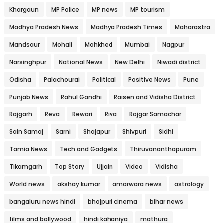
Khargaun
MP Police
MP news
MP tourism
Madhya Pradesh News
Madhya Pradesh Times
Maharastra
Mandsaur
Mohali
Mohkhed
Mumbai
Nagpur
Narsinghpur
National News
New Delhi
Niwadi district
Odisha
Palachourai
Political
Positive News
Pune
Punjab News
Rahul Gandhi
Raisen and Vidisha District
Rajgarh
Reva
Rewari
Riva
Rojgar Samachar
Sain Samaj
Sarni
Shajapur
Shivpuri
Sidhi
Tamia News
Tech and Gadgets
Thiruvananthapuram
Tikamgarh
Top Story
Ujjain
Video
Vidisha
World news
akshay kumar
amarwara news
astrology
bangaluru news hindi
bhojpuri cinema
bihar news
films and bollywood
hindi kahaniya
mathura