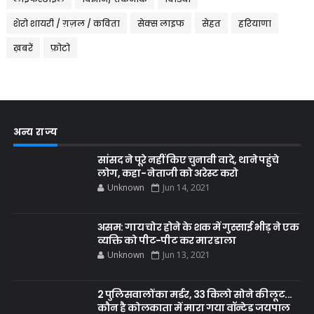
शेरो शायरी / ग़ज़ल / कविता
सेक्स लाइफ
सेहत
हरियाणा
ख़बरें
फ़ोटो
अन्य राज्य
सांसद ने पूरे नहीं किए चुनावी वादे, थाने पहुंचे
लोग, कहा- नेताजी को अरेस्ट करो
Unknown
Jun 14, 2021
असम: गाय चोर होने के शक में गुस्साई भीड़ ने एक
व्यक्ति को पीट-पीट कर मार डाला
Unknown
Jun 13, 2021
2 पुलिसवालों का मर्डर, 33 किलो सोने की लूट...
कौन है कोलकाता में मारा गया वॉन्टेड जयपाल