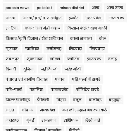
parasia news
patalkot
raisen district
अन्य
अन्य राज्य
आस्था
आस्था/ व्रत/ तीज त्‍योहार
इन्दौर
उत्तर प्रदेश
उत्तराखण्ड
उमरिया
कमल नाथ मंत्रीमण्डल
किसान फसल ऋण माफी
किसान/कृषि विज्ञान / खेत खलिहान
खाना खज़ाना
खेल
गुजरात
ग्वालियर
छत्तीसगढ़
छिंदवाड़ा
छिन्दवाड़ा
जबलपुर
जुन्नारदेव
जोक्स
ज्योतिष
झारखण्ड
दमोह
दिल्ली
दुनिया
नई दिल्ली
नरेंद्र मोदी
पंचायत एवं ग्रामीण विकास
पंजाब
पति पत्नी में झगड़े
पति-पत्नी
परासिया
पातालकोट
पॉजिटिव खबरें
फिल्म/बॉलीवुड
फैमिली
बिहार
बेतूल
बॉलीवुड
बड़कुही
भारत
भोपाल
मध्यप्रदेश
मन की उलझन अब क्या करूँ
महाराष्ट्र
मुंबई
राजस्थान
राशिफल
रिश्ते नाते
लाईफस्टाइल
विज्ञान/ तकनीक
विडियो