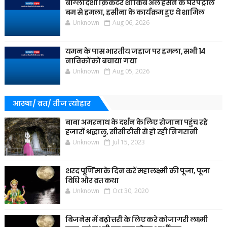
बांग्लादेशी क्रिकेटर शाकिब अल हसन के घर पेट्रोल
बम से हमला, हसीना के कार्यक्रम हुए थे शामिल
Unknown
Aug 06, 2026
यमन के पास भारतीय जहाज पर हमला, सभी 14
नाविकों को बचाया गया
Unknown
Aug 05, 2026
आस्था/ व्रत/ तीज त्‍योहार
बाबा अमरनाथ के दर्शन के लिए रोजाना पहुंच रहे
हजारों श्रद्धालु, सीसीटीवी से हो रही निगरानी
Unknown
Jul 15, 2023
शरद पूर्णिमा के दिन करें महालक्ष्मी की पूजा, पूजा
विधि और व्रत कथा
Unknown
Oct 30, 2020
बिजनेस में बढ़ोत्तरी के लिए करे कोजागरी लक्ष्मी