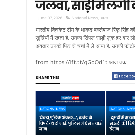
जलवा, साड़ी में लगी
June 07, 2026
National News
,
भारत
भारतीय क्रिकेट टीम के धाकड़ बल्लेबाज रिंकू सिंह 
सुर्खियों में रहता है. उनका सिंपल साड़ी लुक हर बार ल
अवतार उनको फिर से चर्चा में ले आया है. उनकी फोटो
from https://ift.tt/qGoOd1t आज तक
Facebo
SHARE THIS
NATIONAL NEWS
NATIONAL NEW
'थैंक्यू पुलिस अंकल...', करंट से
'दूसरों से सुरक्
चिपके थे दो भाई, पुलिस ने ऐसे बचाई
सऊदी की डिफे
जान
ईरान