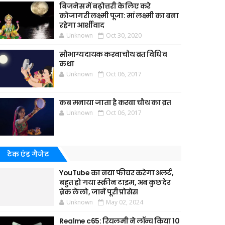
बिजनेस में बढ़ोत्तरी के लिए करे
कोजागरी लक्ष्मी पूजा: मां लक्ष्मी का बना
रहेगा आर्शीवाद
Unknown
Oct 30, 2020
सौभाग्यदायक करवाचौथ व्रत विधि व
कथा
Unknown
Oct 06, 2017
कब मनाया जाता है करवा चौथ का व्रत
Unknown
Oct 06, 2017
टेक एंड गैजेट
YouTube का नया फीचर करेगा अलर्ट,
बहुत हो गया स्क्रीन टाइम, अब कुछ देर
ब्रेक ले लो, जानें पूरी प्रोसेस
Unknown
May 02, 2024
Realme c65: रियलमी ने लॉन्च किया 10