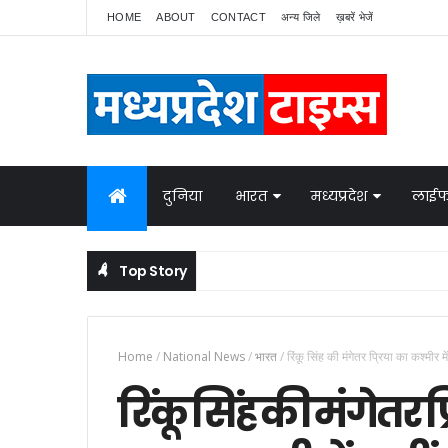
HOME
ABOUT
CONTACT
अन्य जिले
ख़बरें भेजें
दुनिया
भारत
मध्यप्रदेश
लाईफ
Top Story
 सुरक्षा
गड्ढे में कैसे दबा ये ज़िंदा मजदूर? खुद
NATIONAL NEWS
Home
/
National News
/
भारत
/
रिंकू सिंह की मंगेतर प्रिया का कश्मीर म
रिंकू सिंह की मंगेतर प