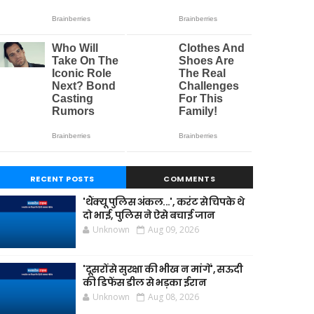
RECENT POSTS
COMMENTS
'थैंक्यू पुलिस अंकल...', करंट से चिपके थे
दो भाई, पुलिस ने ऐसे बचाई जान
Unknown
Aug 09, 2026
'दूसरों से सुरक्षा की भीख न मांगें', सऊदी
की डिफेंस डील से भड़का ईरान
Unknown
Aug 08, 2026