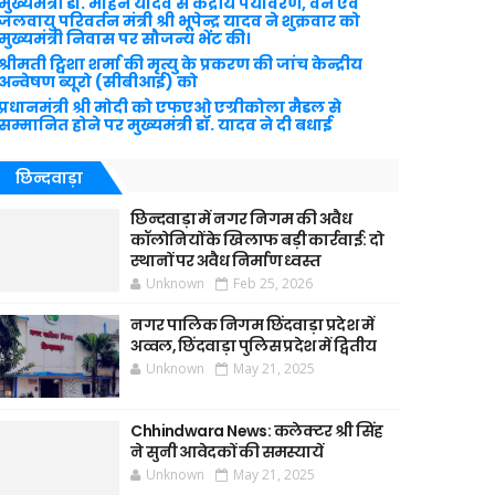
मुख्यमंत्री डॉ. मोहन यादव से केंद्रीय पर्यावरण, वन एवं
जलवायु परिवर्तन मंत्री श्री भूपेन्द्र यादव ने शुक्रवार को
मुख्यमंत्री निवास पर सौजन्य भेंट की।
श्रीमती ट्विशा शर्मा की मृत्यु के प्रकरण की जांच केन्द्रीय
अन्वेषण ब्यूरो (सीबीआई) को
प्रधानमंत्री श्री मोदी को एफएओ एग्रीकोला मैडल से
सम्मानित होने पर मुख्यमंत्री डॉ. यादव ने दी बधाई
छिन्दवाड़ा
छिन्दवाड़ा में नगर निगम की अवैध
कॉलोनियों के खिलाफ बड़ी कार्रवाई: दो
स्थानों पर अवैध निर्माण ध्वस्त
Unknown
Feb 25, 2026
नगर पालिक निगम छिंदवाड़ा प्रदेश में
अव्वल, छिंदवाड़ा पुलिस प्रदेश में द्वितीय
Unknown
May 21, 2025
Chhindwara News: कलेक्टर श्री सिंह
ने सुनी आवेदकों की समस्यायें
Unknown
May 21, 2025