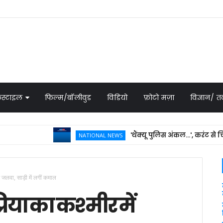
स्टाइल
फिल्म/बॉलीवुड
विडियो
फ़ोटो मज़ा
विज्ञान/
'थैंक्यू पुलिस अंकल...', करंट से चिपके 
NATIONAL NEWS
ाई में मिला शव
ें जलवा, साड़ी में लगीं कमाल
्रिया का कश्मीर में