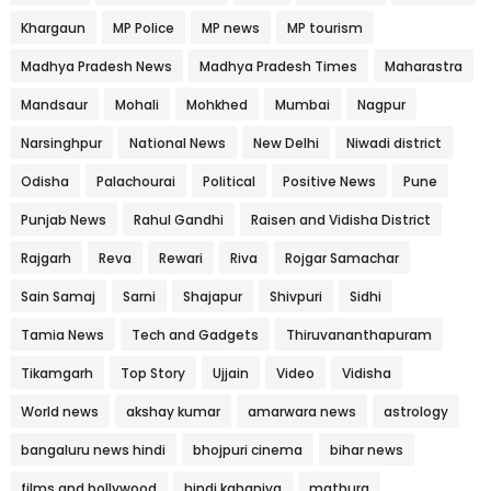
Khargaun
MP Police
MP news
MP tourism
Madhya Pradesh News
Madhya Pradesh Times
Maharastra
Mandsaur
Mohali
Mohkhed
Mumbai
Nagpur
Narsinghpur
National News
New Delhi
Niwadi district
Odisha
Palachourai
Political
Positive News
Pune
Punjab News
Rahul Gandhi
Raisen and Vidisha District
Rajgarh
Reva
Rewari
Riva
Rojgar Samachar
Sain Samaj
Sarni
Shajapur
Shivpuri
Sidhi
Tamia News
Tech and Gadgets
Thiruvananthapuram
Tikamgarh
Top Story
Ujjain
Video
Vidisha
World news
akshay kumar
amarwara news
astrology
bangaluru news hindi
bhojpuri cinema
bihar news
films and bollywood
hindi kahaniya
mathura