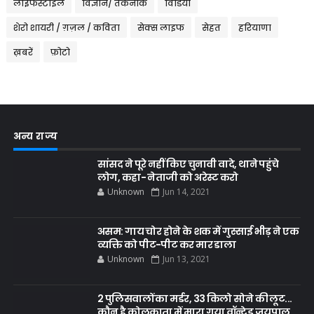
लाईफस्टाइल
विज्ञान/ तकनीक
विडियो
शेरो शायरी / ग़ज़ल / कविता
सेक्स लाइफ
सेहत
हरियाणा
ख़बरें
फ़ोटो
अन्य राज्य
सांसद ने पूरे नहीं किए चुनावी वादे, थाने पहुंचे
लोग, कहा- नेताजी को अरेस्ट करो
Unknown
Jun 14, 2021
असम: गाय चोर होने के शक में गुस्साई भीड़ ने एक
व्यक्ति को पीट-पीट कर मार डाला
Unknown
Jun 13, 2021
2 पुलिसवालों का मर्डर, 33 किलो सोने की लूट...
कौन है कोलकाता में मारा गया वॉन्टेड जयपाल