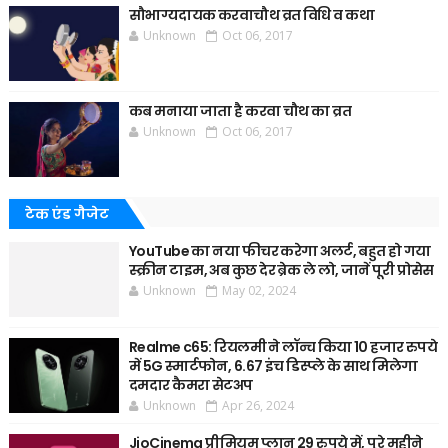
सौभाग्यदायक करवाचौथ व्रत विधि व कथा
Unknown
Oct 06, 2017
कब मनाया जाता है करवा चौथ का व्रत
Unknown
Oct 06, 2017
टेक एंड गैजेट
YouTube का नया फीचर करेगा अलर्ट, बहुत हो गया
स्क्रीन टाइम, अब कुछ देर ब्रेक ले लो, जानें पूरी प्रोसेस
Unknown
May 02, 2024
Realme c65: रियलमी ने लॉन्च किया 10 हजार रुपये
में 5G स्मार्टफोन, 6.67 इंच डिस्प्ले के साथ मिलेगा
दमदार कैमरा सेटअप
Unknown
Apr 26, 2024
JioCinema प्रीमियम प्लान 29 रुपये में, पूरे महीने