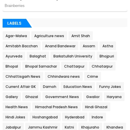
LABELS
Agar-Malwa
Agriculture news
Amit Shah
Amitabh Bacchan
Anand Bandewar
Assam
Astha
Ayurveda
Balaghat
Barkatullah University
Bhojpuri
Bhopal
Bhopal Samachar
Chattarpur
Chhatarpur
Chhattisgarh News
Chhindwara news
Crime
Current Affair GK
Damoh
Education News
Funny Jokes
Gallery
Ghazal
Government News
Gwalior
Haryana
Health News
Himachal Pradesh News
Hindi Ghazal
Hindi Jokes
Hoshangabad
Hyderabad
Indore
Jabalpur
Jammu Kashmir
Katni
Khajuraho
Khandwa