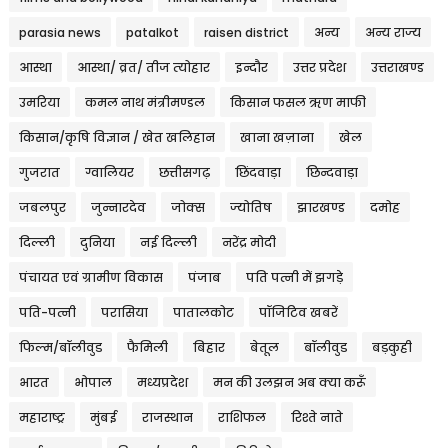
parasia news
patalkot
raisen district
अन्य
अन्य राज्य
आस्था
आस्था/ व्रत/ तीज त्‍योहार
इन्दौर
उत्तर प्रदेश
उत्तराखण्ड
उमरिया
कमल नाथ मंत्रीमण्डल
किसान फसल ऋण माफी
किसान/कृषि विज्ञान / खेत खलिहान
खाना खज़ाना
खेल
गुजरात
ग्वालियर
छत्तीसगढ़
छिंदवाड़ा
छिन्दवाड़ा
जबलपुर
जुन्नारदेव
जोक्स
ज्योतिष
झारखण्ड
दमोह
दिल्ली
दुनिया
नई दिल्ली
नरेंद्र मोदी
पंचायत एवं ग्रामीण विकास
पंजाब
पति पत्नी में झगड़े
पति-पत्नी
परासिया
पातालकोट
पॉजिटिव खबरें
फिल्म/बॉलीवुड
फैमिली
बिहार
बेतूल
बॉलीवुड
बड़कुही
भारत
भोपाल
मध्यप्रदेश
मन की उलझन अब क्या करूँ
महाराष्ट्र
मुंबई
राजस्थान
राशिफल
रिश्ते नाते